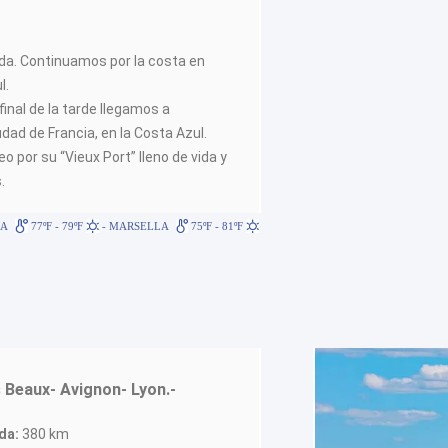
ida. Continuamos por la costa en
l.
 final de la tarde llegamos a
udad de Francia, en la Costa Azul.
por su “Vieux Port” lleno de vida y
.
NA
77ºF - 79ºF
- MARSELLA
75ºF - 81ºF
s Beaux- Avignon- Lyon.-
da:
380 km