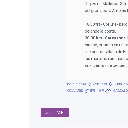
Reyes de Mallorca. Si l
del gran poeta Antonio
18.00hrs- Colliure- sali
dejando la costa.
20.00 hrs- Carcasona
.
ciudad, situada en un p
mejor amurallada de Eu
las murallas iluminadas
sus cientos de pequeños
BARCELONA
73ºF - 81ºF
- GERON
COLLIURE
45ºF - 46ºF
- CARCAS
Día 2 - MIE.