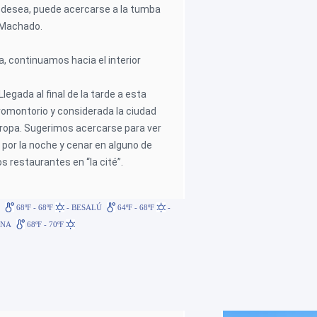
o desea, puede acercarse a la tumba
 Machado.
da, continuamos hacia el interior
 Llegada al final de la tarde a esta
romontorio y considerada la ciudad
ropa. Sugerimos acercarse para ver
 por la noche y cenar en alguno de
 restaurantes en “la cité”.
A
68ºF - 68ºF
- BESALÚ
64ºF - 68ºF
-
ONA
68ºF - 70ºF