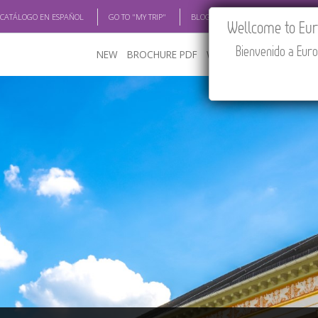
 CATÁLOGO EN ESPAÑOL
GO TO "MY TRIP"
BLOG
ACADEMIA
TRAV
Wellcome to Euro
Bienvenido a Euro
NEW
BROCHURE PDF
WHERE TO BUY
FEATU