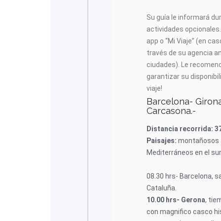
Su guía le informará du
actividades opcionales.
app o “Mi Viaje” (en cas
través de su agencia an
ciudades). Le recomen
garantizar su disponib
viaje!
Barcelona- Girona
Carcasona.-
Distancia recorrida: 3
Paisajes:
montañosos a
Mediterráneos en el sur
08.30 hrs- Barcelona, sa
Cataluña.
10.00 hrs- Gerona
, ti
con magnifico casco hi