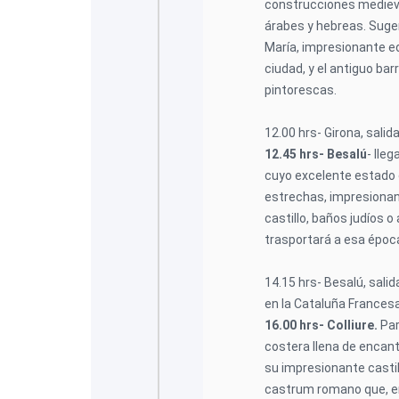
construcciones mediev
árabes y hebreas. Suger
María, impresionante edi
ciudad, y el antiguo bar
pintorescas.
12.00 hrs- Girona, salida
12.45 hrs- Besalú
- lle
cuyo excelente estado 
estrechas, impresionant
castillo, baños judíos o
trasportará a esa époc
14.15 hrs- Besalú, sali
en la Cataluña Francesa,
16.00 hrs- Colliure.
Par
costera llena de encanto
su impresionante castil
castrum romano que, en 