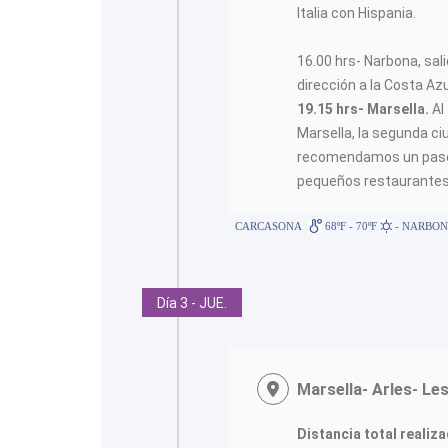
Italia con Hispania.
16.00 hrs- Narbona, sal
dirección a la Costa Azu
19.15 hrs- Marsella.
Al
Marsella, la segunda ci
recomendamos un paseo 
pequeños restaurantes
CARCASONA
68ºF - 70ºF
- NARBO
Día 3 - JUE.
Marsella- Arles- Le
Distancia total realiza