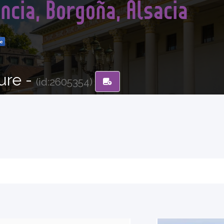
ncia, Borgoña, Alsacia
ure -
(id:2605354)