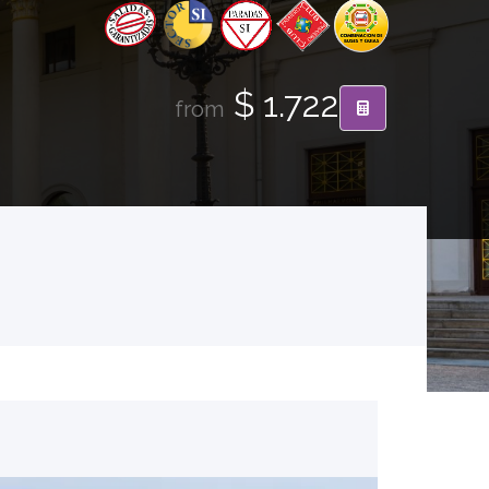
$ 1.722
from