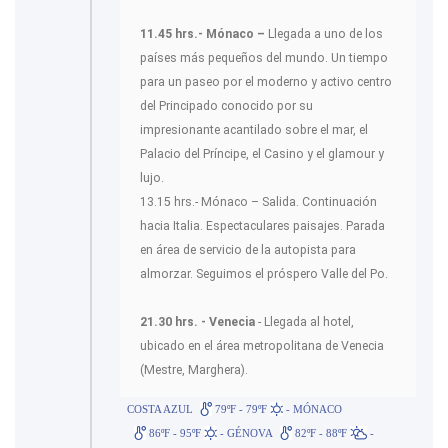
11.45 hrs.- Mónaco –
Llegada a uno de los
países más pequeños del mundo. Un tiempo
para un paseo por el moderno y activo centro
del Principado conocido por su
impresionante acantilado sobre el mar, el
Palacio del Príncipe, el Casino y el glamour y
lujo.
13.15 hrs.- Mónaco – Salida. Continuación
hacia Italia. Espectaculares paisajes. Parada
en área de servicio de la autopista para
almorzar. Seguimos el próspero Valle del Po.
21.30 hrs. - Venecia
- Llegada al hotel,
ubicado en el área metropolitana de Venecia
(Mestre, Marghera).
COSTA AZUL
79ºF - 79ºF
- MÓNACO
86ºF - 95ºF
- GÉNOVA
82ºF - 88ºF
-