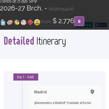
Menos de 15 días Serie
CONTACT
2026-27 Brch. -
(id:2605402)
Find your Tour
$ 2.776
from
go back
Detailed
Itinerary
Día 1 - SAB.
Madrid
¡Bienvenidos a Madrid
!
Traslado al hotel.