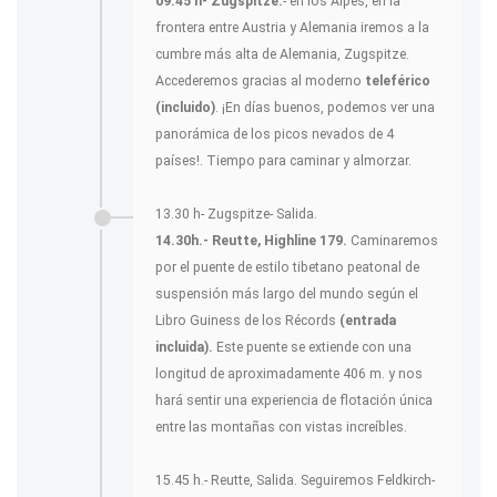
09.45 h- Zugspitze.
- en los Alpes, en la
frontera entre Austria y Alemania iremos a la
cumbre más alta de Alemania, Zugspitze.
Accederemos gracias al moderno
teleférico
(incluido)
. ¡En días buenos, podemos ver una
panorámica de los picos nevados de 4
países!. Tiempo para caminar y almorzar.
13.30 h- Zugspitze- Salida.
14.30h.- Reutte, Highline 179.
Caminaremos
por el puente de estilo tibetano peatonal de
suspensión más largo del mundo según el
Libro Guiness de los Récords
(entrada
incluida).
Este puente se extiende con una
longitud de aproximadamente 406 m. y nos
hará sentir una experiencia de flotación única
entre las montañas con vistas increíbles.
15.45 h.- Reutte, Salida. Seguiremos Feldkirch-