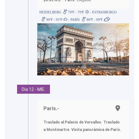
HEIDELBERG
70ºF - 70ºF
- ESTRASBURGO
90ºF - 91ºF
- PARÍS
86ºF - 90ºF
Día 12 - MIE.
Paris.-
Traslado al Palacio de Versalles. Traslado
a Montmartre. Visita panorámica de París.