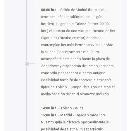
08:00 hrs.
- Salida de Madrid (hora puede
tener pequeñas modificaciones según
hoteles). Llegando a
Toledo
(aprox. 09:00
hrs.) el autocar da una vuelta al circuito de los
Cigarrales (circuito exterior) donde se
contemplan las más hermosas vistas sobre
la ciudad. Posteriormente el guía les
acompañará caminando hasta la plaza de
Zocodover y dispondrán de tiempo libre para
conocerla y pasear por el barrio antiguo.
Posibilidad también de conocer la artesanía
típica de Toledo. Tiempo libre. Los viajeros en
media pensión tienen el almuerzo incluido.
14:00 hrs.
- Toledo -Salida.
15:00 hrs.
-
Madrid
-Llegada y tarde libre.
Nuestro guía le ofrecerá opcionalmente la
posibilidad de asistir a un espectáculo