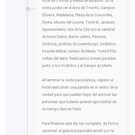
local de 2 horas y media de duración. En la
visita podrá ver el Arco de Triunfo, Campos
Elíseos, Madelaine, Plaza de la Concordia,
Ópera, Museo del Louvre, Torre St. Jacques,
Ayuntamiento, Isla de la Cite con la catedral
de Notre Dame, Barrio Latino, Panteón,
Sorbona, jardines de Luxemburgo, Inválidos,
Escuela Militar, campo de Marte- Torre Eiffel,
orillas del Sena. Realizamos breves paradas
junto a los Inválidos y el Campo de Marte.
Al terminar la visita panorámica, regreso al
hotel realizando una parada en el centro de la
ciudad para que puedan bajar del autocar las
personas que todavía quieran aprovechar de
su tiempo libre en París.
Para finalizar este día tan completo, de forma
opcional, el guía le propondrá asistir por la