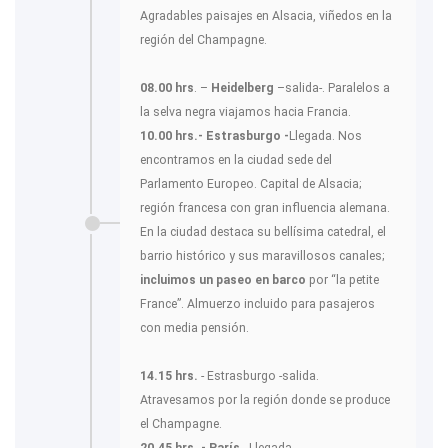
Agradables paisajes en Alsacia, viñedos en la
región del Champagne.
08.00 hrs
. –
Heidelberg
–salida-. Paralelos a
la selva negra viajamos hacia Francia.
10.00 hrs.- Estrasburgo -
Llegada. Nos
encontramos en la ciudad sede del
Parlamento Europeo. Capital de Alsacia;
región francesa con gran influencia alemana.
En la ciudad destaca su bellísima catedral, el
barrio histórico y sus maravillosos canales;
incluimos un paseo en barco
por “la petite
France”. Almuerzo incluido para pasajeros
con media pensión.
14.15 hrs.
- Estrasburgo -salida.
Atravesamos por la región donde se produce
el Champagne.
20.45 hrs. - París
. -Llegada.