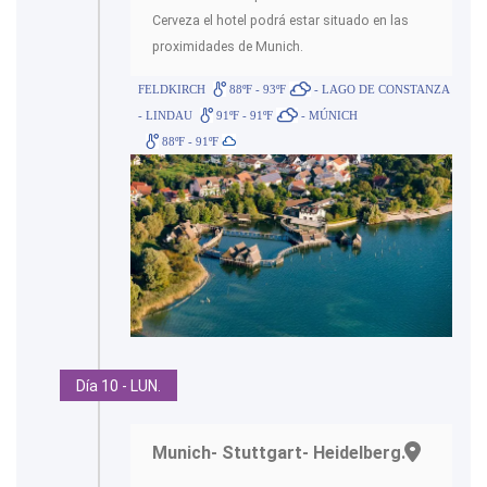
Cerveza el hotel podrá estar situado en las
proximidades de Munich.
FELDKIRCH
88ºF - 93ºF
- LAGO DE CONSTANZA
- LINDAU
91ºF - 91ºF
- MÚNICH
88ºF - 91ºF
Día 10 - LUN.
Munich- Stuttgart- Heidelberg.-