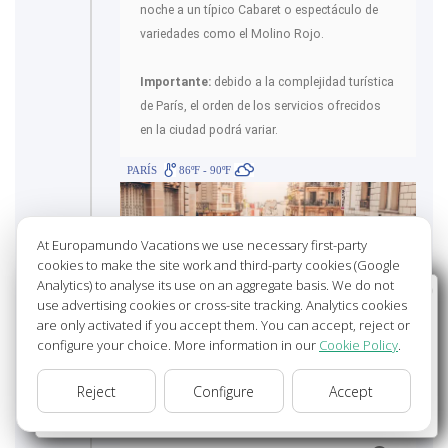
noche a un típico Cabaret o espectáculo de
variedades como el Molino Rojo.
Importante:
debido a la complejidad turística
de París, el orden de los servicios ofrecidos
en la ciudad podrá variar.
PARÍS
86ºF - 90ºF
At Europamundo Vacations we use necessary first-party
cookies to make the site work and third-party cookies (Google
Analytics) to analyse its use on an aggregate basis. We do not
Wellcome to Europamundo Vacations, your in the
use advertising cookies or cross-site tracking. Analytics cookies
international site of:
are only activated if you accept them. You can accept, reject or
configure your choice. More information in our
Cookie Policy
.
Bienvenido a Europamundo Vacaciones, está usted en el
sitio internacional de:
Reject
Configure
Accept
Día 13 - JUE.
USA(en)
change/cambiar