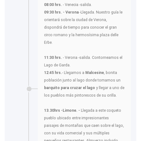
08:00 hrs.
- Venecia -salida.
09:30 hrs. - Verona
-Llegada. Nuestro guía le
orientará sobre la ciudad de Verona,
dispondrá de tiempo para conocer el gran
circo romano y la hermosísima plaza delle
Erbe.
11:30 hrs.
- Verona -salida. Contorneamos el
Lago de Garda.
12:45 hrs.
- Llegamos a
Malcesine
, bonita
población junto al lago donde tomamos un
barquito para cruzar el lago
y llegar a uno de
los pueblos más pintorescos de su orilla.
13.30hrs -Limone. -
Llegada a este coqueto
pueblo ubicado entre impresionantes
paisajes de montañas que caen sobre el lago,
con su vida comercial y sus múltiples
pequeños restaurantes. Almuerzo incluido