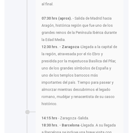
al final.
07:30 hrs (aprox).
- Salida de Madrid hacia
Aragón, histórica región que fue uno de los
grandes reinos de la Península Ibérica durante
la Edad Media.
12:30 hrs. - Zaragoza
-Llegada a la capital de
la región, atravesada por el río Ebro y
presidida por la majestuosa Basílica del Pilar,
uno de los grandes símbolos de España y
uno de los templos barrocos más
importantes del país. Tiempo para pasear y
almorzar mientras descubrimos el legado
romano, mudéjar y renacentista de su casco
histórico.
14:15 hrs
- Zaragoza -Salida.
18:30 hrs. - Barcelona
-Llegada. A su llegada
a Barcelona se incluye una breve visita con