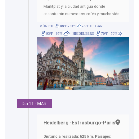
Marktplat y la ciudad antigua donde
encontrarán numerosos cafés y mucha vida.
MÚNICH
88ºF - 91ºF
- STUTTGART
93ºF - 97ºF
- HEIDELBERG
70ºF - 70ºF
Día 11 - MAR.
Heidelberg -Estrasburgo-París.-
Distancia realizada: 625 km.
Paisajes: