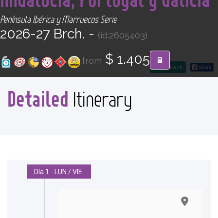
CONTACT
Península Ibérica y Marruecos Serie
2026-27 Brch. -
(id:2605403)
Find your Tour
$ 1.405
from
go back
Detailed
Itinerary
Día 1 - LUN / VIE.