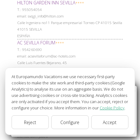
HILTON GARDEN INN SEVILLA
****
Т.: 955054054
email: svqgi_info@hilton.com
Calle Ingeniera no11 Parque empresarial Torneo CP 41015 Sevilla
41015 SEVILLA
ESPAÑA
AC SEVILLA FORUM
****
Т.: 954260690
email: acsevillaforum@ac-hotels.com
Calle Luis Fuentes Bejarano, 45
41020 SEVILLA
ESPAÑA
At Europamundo Vacations we use necessary first-party
ALCORA SEVILLA
cookies to make the site work and third-party cookies (Google
****
Analytics) to analyse its use on an aggregate basis. We do not
Т.: 954349600
Wellcome to Europamundo Vacations, your in the
use advertising cookies or cross-site tracking. Analytics cookies
Carretera San Juan a Tomares, km 1, San Juan de Aznalfarache
international site of:
are only activated if you accept them. You can accept, reject or
41920 SEVILLA
configure your choice. More information in our
Cookie Policy
.
Bienvenido a Europamundo Vacaciones, está usted en el
ESPAÑA
VIP EXECUTIVE ARTS
sitio internacional de:
****
Reject
Configure
Accept
Т.: 210020400
USA(en)
change/cambiar
email: fdesk.arts@viphotels.com; vendas.arts@viphotels.com
avenida dom joao 2