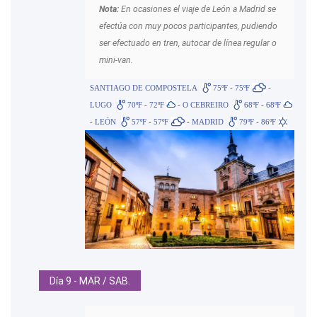
Nota:
En ocasiones el viaje de León a Madrid se
efectúa con muy pocos participantes, pudiendo
ser efectuado en tren, autocar de línea regular o
mini-van.
SANTIAGO DE COMPOSTELA
75ºF - 75ºF
-
LUGO
70ºF - 72ºF
- O CEBREIRO
68ºF - 68ºF
- LEÓN
57ºF - 57ºF
- MADRID
79ºF - 86ºF
Día 9 - MAR / SAB.