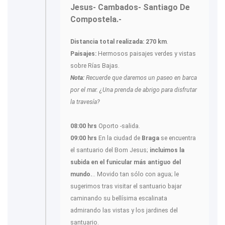
Jesus- Cambados- Santiago De
Compostela.-
Distancia total realizada: 270 km
.
Paisajes:
Hermosos paisajes verdes y vistas
sobre Rías Bajas.
Nota:
Recuerde que daremos un paseo en barca
por el mar. ¿Una prenda de abrigo para disfrutar
la travesía?
08:00 hrs
Oporto -salida.
09:00 hrs
En la ciudad de
Braga
se encuentra
el santuario del Bom Jesus;
incluimos la
subida en el funicular más antiguo del
mundo.
.. Movido tan sólo con agua; le
sugerimos tras visitar el santuario bajar
caminando su bellísima escalinata
admirando las vistas y los jardines del
santuario.