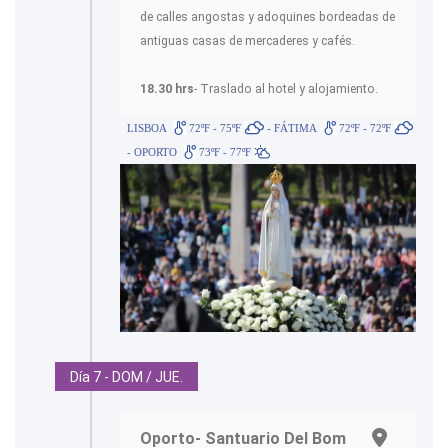
de calles angostas y adoquines bordeadas de
antiguas casas de mercaderes y cafés.
18.30 hrs
- Traslado al hotel y alojamiento.
LISBOA
72ºF - 75ºF
- FÁTIMA
72ºF - 72ºF
- OPORTO
73ºF - 77ºF
Día 7 - DOM / JUE.
Oporto- Santuario Del Bom