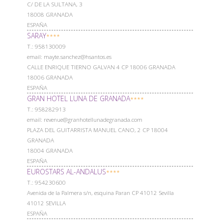
C/ DE LA SULTANA, 3
18008 GRANADA
ESPAÑA
SARAY
****
Т.: 958130009
email: mayte.sanchez@hsantos.es
CALLE ENRIQUE TIERNO GALVAN 4 CP 18006 GRANADA
18006 GRANADA
ESPAÑA
GRAN HOTEL LUNA DE GRANADA
****
Т.: 958282913
email: revenue@granhotellunadegranada.com
PLAZA DEL GUITARRISTA MANUEL CANO, 2 CP 18004
GRANADA
18004 GRANADA
ESPAÑA
EUROSTARS AL-ANDALUS
****
Т.: 954230600
Avenida de la Palmera s/n, esquina Paran CP 41012 Sevilla
41012 SEVILLA
ESPAÑA