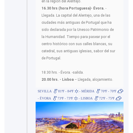
en la región del Alentejo.
16.30 hrs (hora Portuguesa)- Évora.
-
Llegada. La capital del Alentejo, una de las
ciudades más antiguas de Portugal que ha
sido declarada por la Unesco Patrimonio de
la Humanidad. Tiempo para pasear por el
centro histórico con sus calles blancas, su
catedral, sus antiguas iglesias, sabor del sur
de Portugal.
18.30 hrs. - Évora. -salida.
20.00 hrs. - Lisboa
– Llegada, alojamiento.
SEVILLA
81ºF - 84ºF
- MÉRIDA
70ºF - 70ºF
- ÉVORA
73ºF - 73ºF
- LISBOA
72ºF - 75ºF