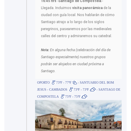
16:45 hrs
-
Santiago de Compostela
.-
Llegada. Incluimos
visita panorámica
de la
ciudad con guía local. Nos hablarán de cómo
Santiago atrajo a lo largo de los siglos
peregrinos, pasearemos por las medievales
calles del centro y admiraremos su catedral.
Nota:
En alguna fecha (celebración del día de
Santiago especialmente) nuestros grupos
podrán ser alojados en ciudad próxima a
Santiago.
OPORTO
73ºF - 77ºF
- SANTUARIO DEL BOM
JESUS - CAMBADOS
73ºF - 73ºF
- SANTIAGO DE
COMPOSTELA
75ºF - 75ºF