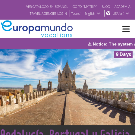
VER CATÁLOGO EN ESPAÑOL
GO TO "MY TRIP"
BLOG
ACADEMIA
TRAVEL AGENCIES LOGIN
Tours in English
USA(en)
⚠️ Notice: The system will be under main
NEW
9 Days
BROCHURE PDF
WHERE TO BUY
FEATURED
ABOUT US
<
Andalucía, Portugal y Galicia