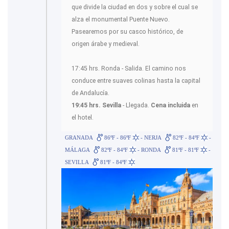
que divide la ciudad en dos y sobre el cual se
alza el monumental Puente Nuevo.
Pasearemos por su casco histórico, de
origen árabe y medieval.
17:45 hrs. Ronda - Salida. El camino nos
conduce entre suaves colinas hasta la capital
de Andalucía.
19:45 hrs. Sevilla
- Llegada.
Cena incluida
en
el hotel.
GRANADA
86ºF - 86ºF
- NERJA
82ºF - 84ºF
-
MÁLAGA
82ºF - 84ºF
- RONDA
81ºF - 81ºF
-
SEVILLA
81ºF - 84ºF