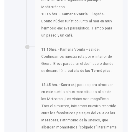
Mediterráneos.
10.15 hrs. - Kamena Vourla
–Llegada-.
Bonito núcleo turístico junto al mar en muy
hermoso enclave paisajístico. Tiempo para
un paseo y un café.
11.15hrs.
- Kamena Vourla –salida-.
Continuamos nuestra ruta por el interior de
Grecia. Breve parada en el desfiladero donde
se desarrolló la
batalla de las Termópilas.
13.45 hrs. -Kastraki,
parada para almorzar
en este pueblo pintoresco situado al pie de
las Meteoras. ¡Las vistas son magníficas!.
Tras el almuerzo, iniciamos nuestro recorrido
entre los fantásticos paisajes del
valle de las
Meteoras,
Patrimonio de la Unesco, que
albergan monasterios “colgados” literalmente