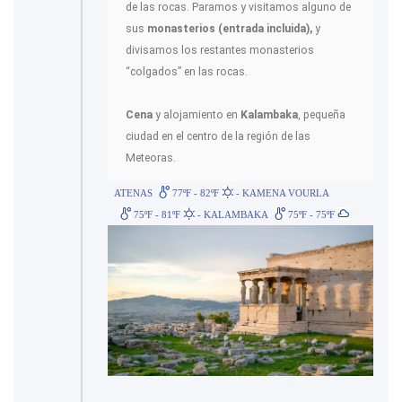
de las rocas. Paramos y visitamos alguno de
sus
monasterios (entrada incluida),
y
divisamos los restantes monasterios
“colgados” en las rocas.
Cena
y alojamiento en
Kalambaka
, pequeña
ciudad en el centro de la región de las
Meteoras.
ATENAS
77ºF - 82ºF
- KAMENA VOURLA
75ºF - 81ºF
- KALAMBAKA
75ºF - 75ºF