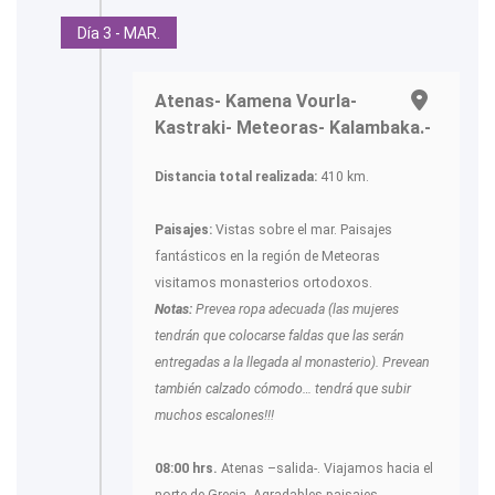
Día 3 - MAR.
Atenas- Kamena Vourla-
Kastraki- Meteoras- Kalambaka.-
Distancia total realizada:
410 km.
Paisajes:
Vistas sobre el mar. Paisajes
fantásticos en la región de Meteoras
visitamos monasterios ortodoxos.
Notas:
Prevea ropa adecuada (las mujeres
tendrán que colocarse faldas que las serán
entregadas a la llegada al monasterio). Prevean
también calzado cómodo… tendrá que subir
muchos escalones!!!
08:00 hrs.
Atenas –salida-. Viajamos hacia el
norte de Grecia. Agradables paisajes