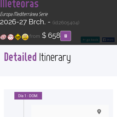
Meteoras
CONTACT
Europa Mediterránea Serie
Find your Tour
2026-27 Brch. -
(id:2605404)
$ 658
from
go back
Detailed
Itinerary
Día 1 - DOM.