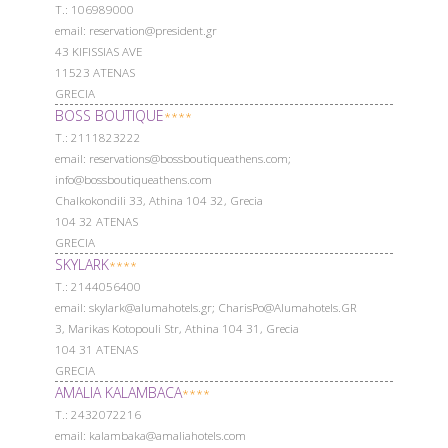
Т.: 106989000
email: reservation@president.gr
43 KIFISSIAS AVE
11523 ATENAS
GRECIA
BOSS BOUTIQUE
****
Т.: 2111823222
email: reservations@bossboutiqueathens.com;
info@bossboutiqueathens.com
Chalkokondili 33, Athina 104 32, Grecia
104 32 ATENAS
GRECIA
SKYLARK
****
Т.: 2144056400
email: skylark@alumahotels.gr; CharisPo@Alumahotels.GR
3, Marikas Kotopouli Str, Athina 104 31, Grecia
104 31 ATENAS
GRECIA
AMALIA KALAMBACA
****
Т.: 2432072216
email: kalambaka@amaliahotels.com