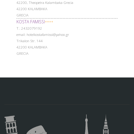
42200, Theopetra Kalambaka Grecia
42200 KALAMBAKA
GRECIA
KOSTA FAMISSI
****
Т.: 2432079192
email: hotelkostafamissi@yahoo.gr
Trikalon Str. 144
42200 KALAMBAKA
GRECIA