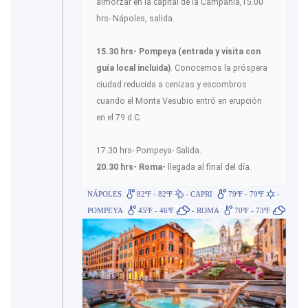
almorzar en la capital de la Campania,15.00
hrs- Nápoles, salida.
15.30 hrs- Pompeya (entrada y visita con
guía local incluida)
. Conocemos la próspera
ciudad reducida a cenizas y escombros
cuando el Monte Vesubio entró en erupción
en el 79 d.C.
17.30 hrs- Pompeya- Salida.
20.30 hrs- Roma-
llegada al final del día.
NÁPOLES
82ºF - 82ºF
- CAPRI
79ºF - 79ºF
-
POMPEYA
45ºF - 46ºF
- ROMA
70ºF - 73ºF