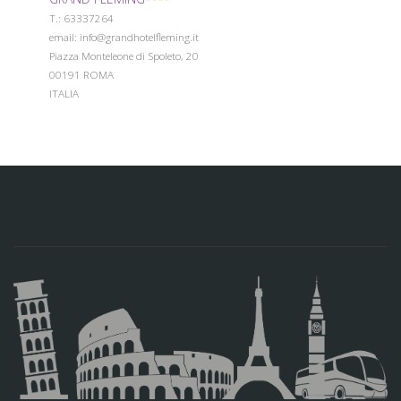
Т.: 63337264
email: info@grandhotelfleming.it
Piazza Monteleone di Spoleto, 20
00191 ROMA
ITALIA