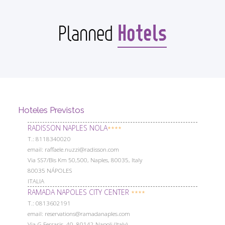
Hotels
Planned
Hoteles Previstos
RADISSON NAPLES NOLA
****
Т.: 8118340020
email: raffaele.nuzzi@radisson.com
Via SS7/Bis Km 50,500, Naples, 80035, Italy
80035 NÁPOLES
ITALIA
RAMADA NAPOLES CITY CENTER
****
Т.: 0813602191
email: reservations@ramadanaples.com
Via G.Ferraris, 40, 80142 Napoli (Italy)