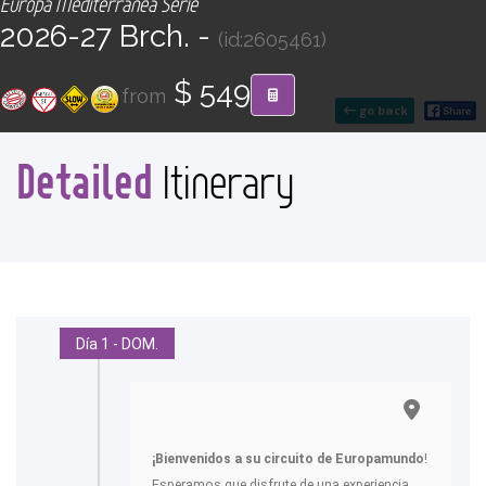
Europa Mediterránea Serie
CONTACT
2026-27 Brch. -
(id:2605461)
Find your Tour
$ 549
from
go back
Detailed
Itinerary
Día 1 - DOM.
¡Bienvenidos a su circuito de Europamundo
!
Esperamos que disfrute de una experiencia