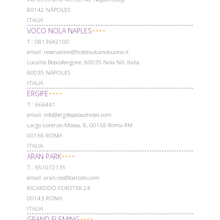
80142 NÁPOLES
ITALIA
VOCO NOLA NAPLES
****
Т.: 0813642100
email: reservation@hotelvulcanobuono.it
Localita Boscofangone, 80035 Nola NA, Italia
80035 NÁPOLES
ITALIA
ERGIFE
****
Т.: 666441
email: info@ergifepalacehotel.com
Largo Lorenzo Mossa, 8, 00165 Roma RM
00165 ROMA
ITALIA
ARAN PARK
****
Т.: 651072135
email: aran.res@barcelo.com
RICARDDO FORSTER 24
00143 ROMA
ITALIA
GRAND FLEMING
****