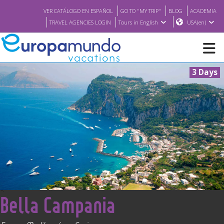
VER CATÁLOGO EN ESPAÑOL
GO TO "MY TRIP"
BLOG
ACADEMIA
TRAVEL AGENCIES LOGIN
Tours in English
USA(en)
3 Days
NEW
BROCHURE PDF
WHERE TO BUY
FEATURED
<
Bella Campania
ABOUT US