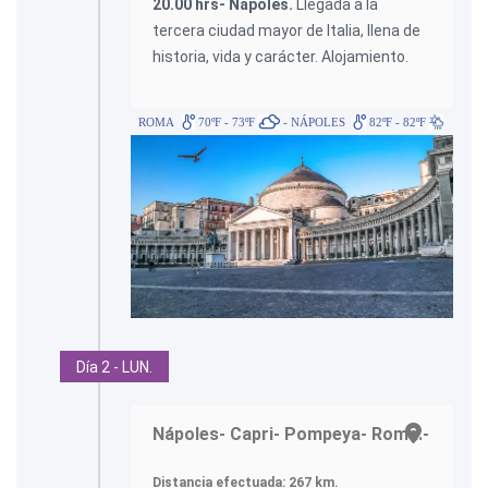
20.00 hrs- Nápoles.
Llegada a la
tercera ciudad mayor de Italia, llena de
historia, vida y carácter. Alojamiento.
ROMA
70ºF - 73ºF
- NÁPOLES
82ºF - 82ºF
Día 2 - LUN.
Nápoles- Capri- Pompeya- Roma.-
Distancia efectuada: 267 km.