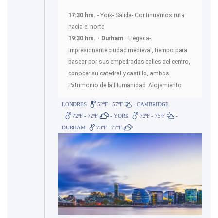
17:30 hrs.
- York- Salida- Continuamos ruta
hacia el norte.
19:30 hrs. - Durham
–Llegada-.
Impresionante ciudad medieval, tiempo para
pasear por sus empedradas calles del centro,
conocer su catedral y castillo, ambos
Patrimonio de la Humanidad. Alojamiento.
LONDRES
52ºF - 57ºF
- CAMBRIDGE
72ºF - 72ºF
- YORK
72ºF - 75ºF
-
DURHAM
73ºF - 77ºF