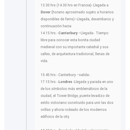
13.30 hrs (14.30 hrs en Francia)- Llegada a
Dover
(horario aproximado sujeto a horarios
disponibles de ferris)–Llegada, desembarco y
continuación hacia
14.15 hrs.-
Canterbury
–Llegada-. Tiempo
libre para conocer esta bonita ciudad
medieval con su importante catedral y sus
calles, de arquitectura tradicional, llenas de
vida.
15.45 hrs.- Canterbury –salida-.
17.15 hrs.-
Londres
-Llegada y parada en uno
de los símbolos más emblemáticos de la
ciudad, el Tower Bridge, puente levadizo de
estilo victoriano construido para unir las dos
orillas y ahora rodeado de los modernos
edificios de la city.