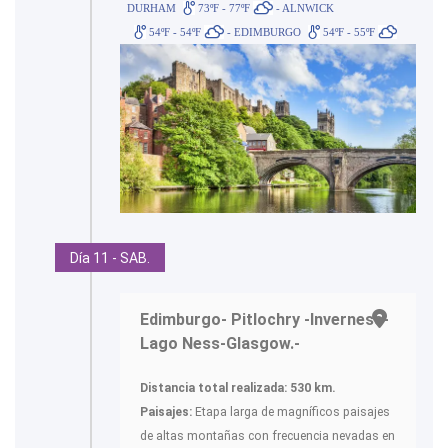
DURHAM
73ºF - 77ºF
- ALNWICK
54ºF - 54ºF
- EDIMBURGO
54ºF - 55ºF
Día 11 - SAB.
Edimburgo- Pitlochry -Inverness-
Lago Ness-Glasgow.-
Distancia total realizada: 530 km.
Paisajes:
Etapa larga de magníficos paisajes
de altas montañas con frecuencia nevadas en