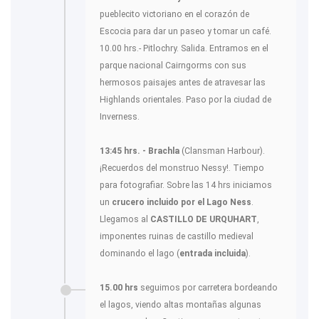
pueblecito victoriano en el corazón de
Escocia para dar un paseo y tomar un café.
10.00 hrs.- Pitlochry. Salida. Entramos en el
parque nacional Cairngorms con sus
hermosos paisajes antes de atravesar las
Highlands orientales. Paso por la ciudad de
Inverness.
13:45 hrs. - Brachla
(Clansman Harbour).
¡Recuerdos del monstruo Nessy!. Tiempo
para fotografiar. Sobre las 14 hrs iniciamos
un
crucero incluido por el Lago Ness
.
Llegamos al
CASTILLO DE URQUHART
,
imponentes ruinas de castillo medieval
dominando el lago (
entrada incluida
).
15.00 hrs
seguimos por carretera bordeando
el lagos, viendo altas montañas algunas