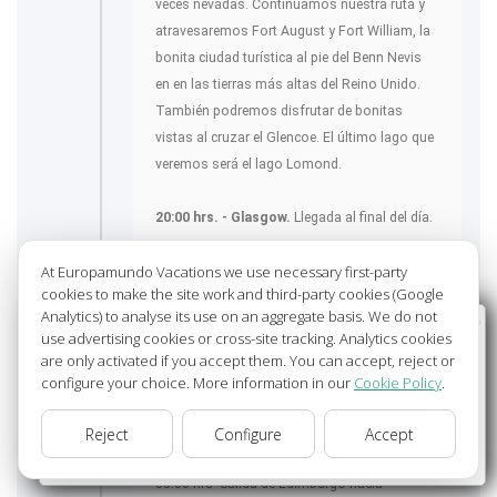
veces nevadas. Continuamos nuestra ruta y
atravesaremos Fort August y Fort William, la
bonita ciudad turística al pie del Benn Nevis
en en las tierras más altas del Reino Unido.
También podremos disfrutar de bonitas
vistas al cruzar el Glencoe. El último lago que
veremos será el lago Lomond.
20:00 hrs. - Glasgow.
Llegada al final del día.
At Europamundo Vacations we use necessary first-party
NOTA MUY IMPORTANTE
: los grupos
cookies to make the site work and third-party cookies (Google
llegando a Edimburgo desde el 15 de
Analytics) to analyse its use on an aggregate basis. We do not
noviembre hasta final del mes de febrero,
Wellcome to Europamundo Vacations, your in the
use advertising cookies or cross-site tracking. Analytics cookies
international site of:
debido a la corta duración de los días y
are only activated if you accept them. You can accept, reject or
problemas frecuentes de nieve en las
configure your choice. More information in our
Cookie Policy
.
Bienvenido a Europamundo Vacaciones, está usted en el
carreteras, la etapa se realizará de la siguiente
sitio internacional de:
forma:
Reject
Configure
Accept
USA(en)
change/cambiar
08.00 hrs- Salida de Edimburgo hacia