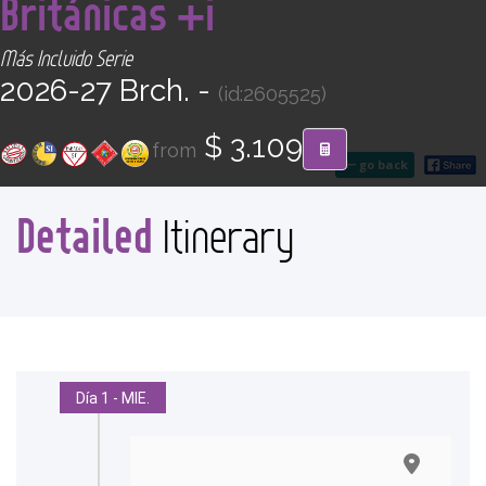
Británicas +i
CONTACT
Más Incluido Serie
Find your Tour
2026-27 Brch. -
(id:2605525)
$ 3.109
from
go back
Detailed
Itinerary
Día 1 - MIE.