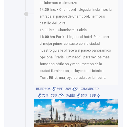
incluiremos el almuerzo.
14.30 hrs. -
Chambord - Llegada. Incluimos la
entrada al parque de Chambord, hermoso
castillo del Loira.
15.30 hrs. - Chambord - Salida.
18.00 hrs París
- Llegada al hotel. Para tener
el mejor primer contacto con la ciudad,
nuestro guía le ofrecerá el paseo panorámico
opcional "París Iluminado", para ver los más
famosos edificios y monumentos de la
ciudad iluminados, incluyendo al icónica
Torre Eiffel, una joya dorada por la noche.
BURDEOS
86ºF - 86ºF
- CHAMBORD
72ºF - 72ºF
- PARÍS
57ºF - 61ºF