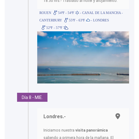
18.30 hrs.- Traslado al hotel y alojamiento.
ROUEN
54ºF - 54ºF
- CANAL DE LA MANCHA -
CANTERBURY
55ºF - 63ºF
- LONDRES
52ºF - 57ºF
Día 8 - MIE.
Londres.-
Iniciamos nuestra
visita panorámica
saliendo a primera hora de la mañana. El