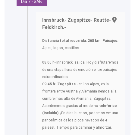
Día 7 - SAB.
Innsbruck- Zugspitze- Reutte-
Feldkirch.-
Distancia total recorrida: 268 km.
Paisajes:
Alpes, lagos, castillos.
08.00 h- Innsbruck, salida. Hoy disfrutaremos
de una etapa llena de emoción entre paisajes
extraordinarios.
09.45 h- Zugspitze.
- en los Alpes, en la
frontera entre Austria y Alemania iremos a la
cumbre más alta de Alemania, Zugspitze.
Accederemos gracias al moderno
teleférico
(incluido)
. ¡En días buenos, podemos ver una
panorámica de los picos nevados de 4
países!. Tiempo para caminar y almorzar.