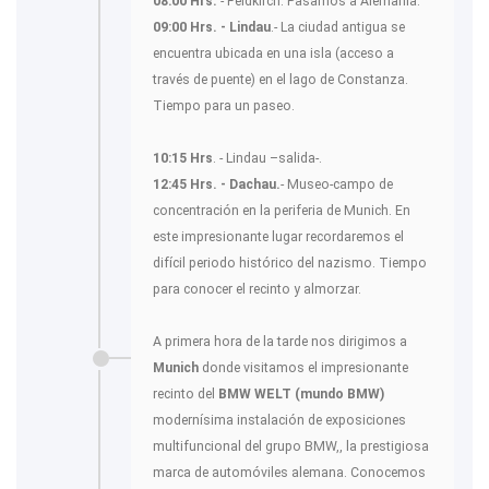
08:00 Hrs.
- Feldkirch. Pasamos a Alemania.
09:00 Hrs. - Lindau
.- La ciudad antigua se
encuentra ubicada en una isla (acceso a
través de puente) en el lago de Constanza.
Tiempo para un paseo.
10:15 Hrs
. - Lindau –salida-.
12:45 Hrs. - Dachau.
- Museo-campo de
concentración en la periferia de Munich. En
este impresionante lugar recordaremos el
difícil periodo histórico del nazismo. Tiempo
para conocer el recinto y almorzar.
A primera hora de la tarde nos dirigimos a
Munich
donde visitamos el impresionante
recinto del
BMW WELT (mundo BMW)
modernísima instalación de exposiciones
multifuncional del grupo BMW,, la prestigiosa
marca de automóviles alemana. Conocemos