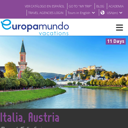
VER CATÁLOGO EN ESPAÑOL
GO TO "MY TRIP"
BLOG
ACADEMIA
TRAVEL AGENCIES LOGIN
Tours in English
USA(en)
11 Days
NEW
BROCHURE PDF
WHERE TO BUY
FEATURED
<
Italia, Austria
ABOUT US