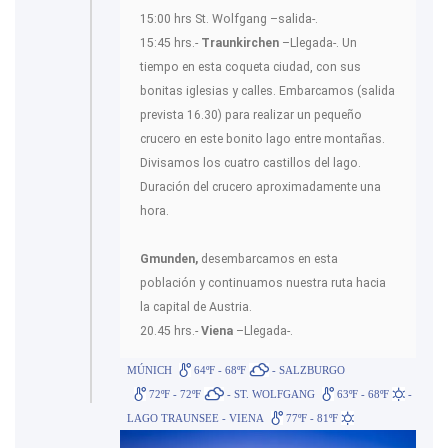
15:00 hrs St. Wolfgang –salida-.
15:45 hrs.-
Traunkirchen
–Llegada-. Un
tiempo en esta coqueta ciudad, con sus
bonitas iglesias y calles. Embarcamos (salida
prevista 16.30) para realizar un pequeño
crucero en este bonito lago entre montañas.
Divisamos los cuatro castillos del lago.
Duración del crucero aproximadamente una
hora.
Gmunden,
desembarcamos en esta
población y continuamos nuestra ruta hacia
la capital de Austria.
20.45 hrs.-
Viena
–Llegada-.
MÚNICH
64ºF - 68ºF
- SALZBURGO
72ºF - 72ºF
- ST. WOLFGANG
63ºF - 68ºF
-
LAGO TRAUNSEE - VIENA
77ºF - 81ºF