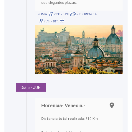
sus elegantes plazas.
ROMA
77ºF - 81ºF
- FLORENCIA
75ºF - 81ºF
Día 5 - JUE.
Florencia- Venecia.-
Distancia total realizada:
310 Km.