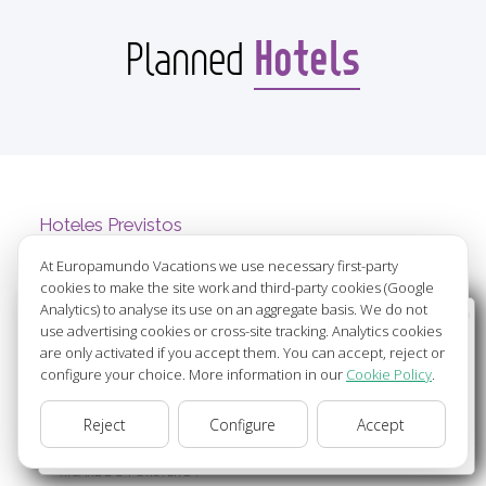
Hotels
Planned
Hoteles Previstos
ERGIFE
****
At Europamundo Vacations we use necessary first-party
cookies to make the site work and third-party cookies (Google
Т.: 666441
Analytics) to analyse its use on an aggregate basis. We do not
email: info@ergifepalacehotel.com
Wellcome to Europamundo Vacations, your in the
use advertising cookies or cross-site tracking. Analytics cookies
Largo Lorenzo Mossa, 8, 00165 Roma RM
international site of:
are only activated if you accept them. You can accept, reject or
00165 ROMA
configure your choice. More information in our
Cookie Policy
.
ITALIA
Bienvenido a Europamundo Vacaciones, está usted en el
ARAN PARK
sitio internacional de:
****
Reject
Configure
Accept
Т.: 651072135
USA(en)
change/cambiar
email: aran.res@barcelo.com
RICARDDO FORSTER 24