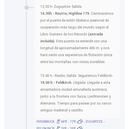
13.30 h- Zugspitze- Salida.
14.30h.- Reutte, Highline 179.
Caminaremos
por el puente de estilo tibetano peatonal de
suspensión más largo del mundo según el
Libro Guiness de los Récords
(entrada
incluida).
Este puente se extiende con una
longitud de aproximadamente 406 m. y nos
hará sentir una experiencia de flotación única
entre las montañas con vistas increíbles.
15.45 h.- Reutte, Salida. Seguiremos Feldkirch-
18.00 h.- Feldkirch.
Llegada. Llegada a esta
encantadora ciudad amurallada austriaca
junto a la frontera con Suiza, Liechtenstein y
Alemania. Tiempo para pasear por su casco
antiguo medieval y castillo.
INNSBRUCK
66ºF - 72ºF
- ZUGSPITZE -
FELDKIRCH
70ºF - 70ºF