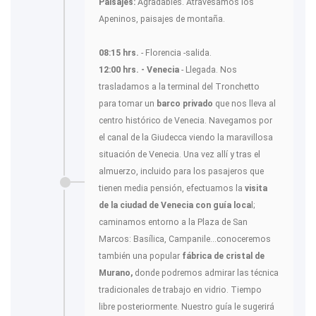
Paisajes:
Agradables. Atravesamos los
Apeninos, paisajes de montaña.
08:15 hrs.
- Florencia -salida.
12:00 hrs. - Venecia
- Llegada. Nos
trasladamos a la terminal del Tronchetto
para tomar un
barco privado
que nos lleva al
centro histórico de Venecia. Navegamos por
el canal de la Giudecca viendo la maravillosa
situación de Venecia. Una vez allí y tras el
almuerzo, incluido para los pasajeros que
tienen media pensión, efectuamos la
visita
de la ciudad de Venecia con guía loca
l;
caminamos entorno a la Plaza de San
Marcos: Basílica, Campanile...conoceremos
también una popular
fábrica de cristal de
Murano,
donde podremos admirar las técnica
tradicionales de trabajo en vidrio. Tiempo
libre posteriormente. Nuestro guía le sugerirá