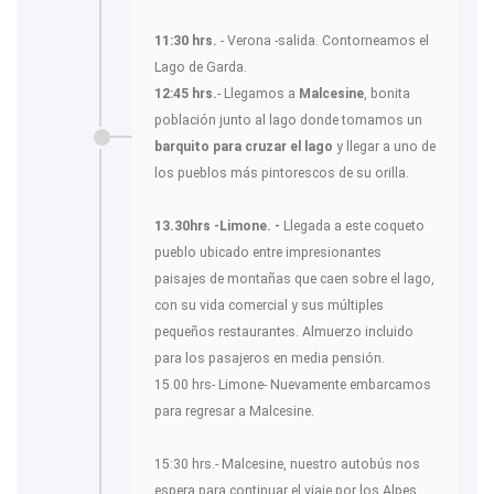
11:30 hrs.
- Verona -salida. Contorneamos el
Lago de Garda.
12:45 hrs.
- Llegamos a
Malcesine
, bonita
población junto al lago donde tomamos un
barquito para cruzar el lago
y llegar a uno de
los pueblos más pintorescos de su orilla.
13.30hrs -Limone. -
Llegada a este coqueto
pueblo ubicado entre impresionantes
paisajes de montañas que caen sobre el lago,
con su vida comercial y sus múltiples
pequeños restaurantes. Almuerzo incluido
para los pasajeros en media pensión.
15.00 hrs- Limone- Nuevamente embarcamos
para regresar a Malcesine.
15:30 hrs.- Malcesine, nuestro autobús nos
espera para continuar el viaje por los Alpes,