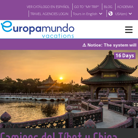
VER CATÁLOGO EN ESPAÑOL
GO TO "MY TRIP"
BLOG
ACADEMIA
TRAVEL AGENCIES LOGIN
Tours in English
USA(en)
⚠️ Notice: The system will be under maintenan
NEW
16 Days
BROCHURE PDF
WHERE TO BUY
FEATURED
ABOUT US
<
Caminos del Tíbet y China