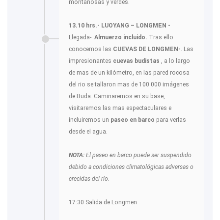
montañosas y verdes.
13.10 hrs.- LUOYANG – LONGMEN -
Llegada-.
Almuerzo incluido.
Tras ello
conocemos las
CUEVAS DE LONGMEN-
. Las
impresionantes
cuevas budistas
, a lo largo
de mas de un kilómetro, en las pared rocosa
del rio se tallaron mas de 100 000 imágenes
de Buda. Caminaremos en su base,
visitaremos las mas espectaculares e
incluiremos un
paseo en barco
para verlas
desde el agua.
NOTA:
El paseo en barco puede ser suspendido
debido a condiciones climatológicas adversas o
crecidas del río.
17:30 Salida de Longmen