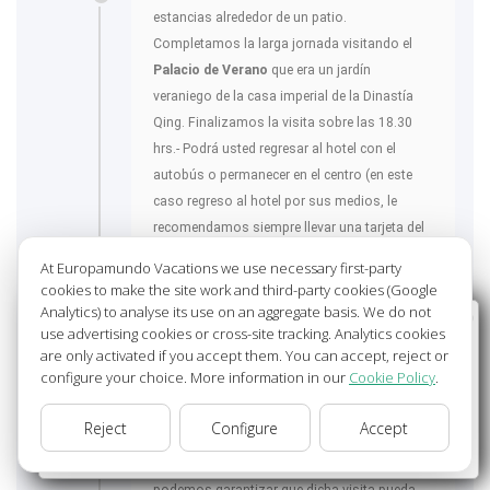
estancias alrededor de un patio.
Completamos la larga jornada visitando el
Palacio de Verano
que era un jardín
veraniego de la casa imperial de la Dinastía
Qing. Finalizamos la visita sobre las 18.30
hrs.- Podrá usted regresar al hotel con el
autobús o permanecer en el centro (en este
caso regreso al hotel por sus medios, le
recomendamos siempre llevar una tarjeta del
hotel escrita en Chino para poder explicar al
At Europamundo Vacations we use necessary first-party
taxista donde desea viajar).
cookies to make the site work and third-party cookies (Google
Analytics) to analyse its use on an aggregate basis. We do not
Wellcome to Europamundo Vacations, your in the
use advertising cookies or cross-site tracking. Analytics cookies
*Nota:
Por motivos de protección del
international site of:
are only activated if you accept them. You can accept, reject or
patrimonio e incremento de la seguridad de
configure your choice. More information in our
Cookie Policy
.
Bienvenido a Europamundo Vacaciones, está usted en el
los visitantes, el organismo rector del Palacio
sitio internacional de:
Imperial o Ciudad Prohibida ha reducido el
Reject
Configure
Accept
USA(en)
aforo diario de visitantes durante un periodo
change/cambiar
de tiempo indeterminado. Por ese motivo, no
podemos garantizar que dicha visita pueda