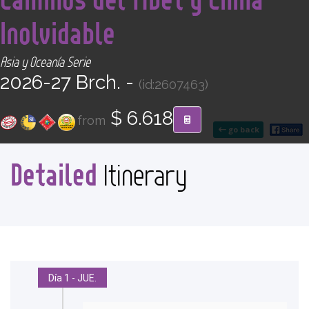
CONTACT
Inolvidable
Find your Tour
Asia y Oceanía Serie
2026-27 Brch. -
(id:2607463)
$ 6.618
from
go back
Detailed
Itinerary
Día 1 - JUE.