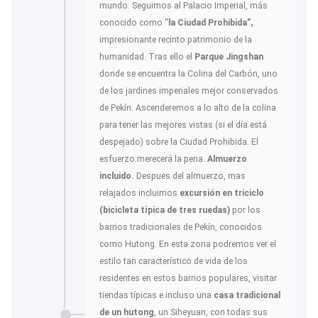
mundo. Seguimos al Palacio Imperial, más
conocido como “
la Ciudad Prohibida”,
impresionante recinto patrimonio de la
humanidad. Tras ello el
Parque Jingshan
donde se encuentra la Colina del Carbón, uno
de los jardines imperiales mejor conservados
de Pekín. Ascenderemos a lo alto de la colina
para tener las mejores vistas (si el día está
despejado) sobre la Ciudad Prohibida. El
esfuerzo merecerá la pena.
Almuerzo
incluido.
Despues del almuerzo, mas
relajados incluimos
excursión en triciclo
(bicicleta típica de tres ruedas)
por los
barrios tradicionales de Pekín, conocidos
como Hutong. En esta zona podremos ver el
estilo tan característico de vida de los
residentes en estos barrios populares, visitar
tiendas típicas e incluso una
casa tradicional
de un hutong
, un Siheyuan, con todas sus