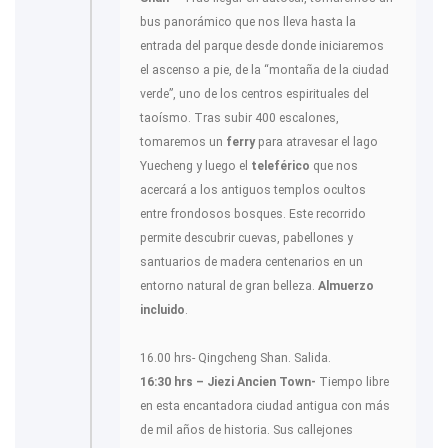
bus panorámico que nos lleva hasta la
entrada del parque desde donde iniciaremos
el ascenso a pie, de la “montaña de la ciudad
verde”, uno de los centros espirituales del
taoísmo. Tras subir 400 escalones,
tomaremos un
ferry
para atravesar el lago
Yuecheng y luego el
teleférico
que nos
acercará a los antiguos templos ocultos
entre frondosos bosques. Este recorrido
permite descubrir cuevas, pabellones y
santuarios de madera centenarios en un
entorno natural de gran belleza.
Almuerzo
incluido
.
16.00 hrs- Qingcheng Shan. Salida.
16:30 hrs – Jiezi Ancien Town-
Tiempo libre
en esta encantadora ciudad antigua con más
de mil años de historia. Sus callejones