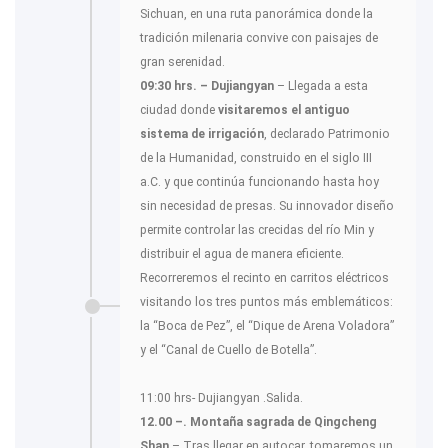
Sichuan, en una ruta panorámica donde la
tradición milenaria convive con paisajes de
gran serenidad.
09:30 hrs. – Dujiangyan
– Llegada a esta
ciudad donde
visitaremos el antiguo
sistema de irrigación
, declarado Patrimonio
de la Humanidad, construido en el siglo III
a.C. y que continúa funcionando hasta hoy
sin necesidad de presas. Su innovador diseño
permite controlar las crecidas del río Min y
distribuir el agua de manera eficiente.
Recorreremos el recinto en carritos eléctricos
visitando los tres puntos más emblemáticos:
la “Boca de Pez”, el “Dique de Arena Voladora”
y el “Canal de Cuello de Botella”.
11:00 hrs- Dujiangyan .Salida.
12.00 –. Montaña sagrada de Qingcheng
Shan
– Tras llegar en autocar, tomaremos un