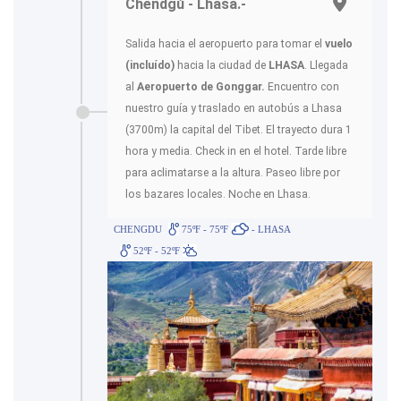
Chendgú - Lhasa.-
Salida hacia el aeropuerto para tomar el
vuelo
(incluído)
hacia la ciudad de
LHASA
. Llegada
al
Aeropuerto de Gonggar.
Encuentro con
nuestro guía y traslado en autobús a Lhasa
(3700m) la capital del Tibet. El trayecto dura 1
hora y media. Check in en el hotel. Tarde libre
para aclimatarse a la altura. Paseo libre por
los bazares locales. Noche en Lhasa.
CHENGDU
75ºF - 75ºF
- LHASA
52ºF - 52ºF