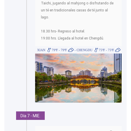
Taichi, jugando al mahjong o disfrutando de
un té en tradicionales casas de té junto al
lago.
18.30 hrs- Regreso al hotel.
19:00 hrs. Llegada al hotel en Chengdú.
XIAN
79ºF - 79ºF
- CHENGDU
75ºF - 75ºF
Día 7 - MIE.