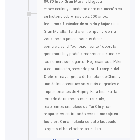
09.30 hrs.- Gran Muralla
-Llegada-.
espectacular y grandiosa obra arquitectónica,
su historia cubre más de 2.000 años.
Incluimos funicular de subida y bajada
a la
Gran Muralla. Tendrá un tiempo libre en la
zona, podrá pasear por sus áreas
comerciales, el “exhibition center” sobre la
gran muralla y podrá almorzar en alguno de
los numerosos lugares . Regresamos a Pekin.
A continuación, recorrido por el
Templo del
Cielo
, el mayor grupo de templos de China y
una de las construcciones más originales e
impresionantes de Beijing. Para finalizar la
jornada de un modo mas tranquilo,
recibiremos una
clase de Tai Chi
y nos
relajaremos disfrutando con un
masaje en
los pies. Cena incluida de pato laqueado.
Regreso al hotel sobre las 21 hrs.-