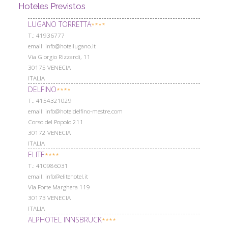
Hoteles Previstos
LUGANO TORRETTA
****
Т.: 41936777
email: info@hotellugano.it
Via Giorgio Rizzardi, 11
30175 VENECIA
ITALIA
DELFINO
****
Т.: 4154321029
email: info@hoteldelfino-mestre.com
Corso del Popolo 211
30172 VENECIA
ITALIA
ELITE
****
Т.: 410986031
email: info@elitehotel.it
Via Forte Marghera 119
30173 VENECIA
ITALIA
ALPHOTEL INNSBRUCK
****