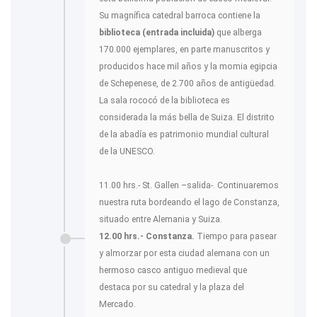
Su magnífica catedral barroca contiene la
biblioteca (entrada incluida)
que alberga
170.000 ejemplares, en parte manuscritos y
producidos hace mil años y la momia egipcia
de Schepenese, de 2.700 años de antigüedad.
La sala rococó de la biblioteca es
considerada la más bella de Suiza. El distrito
de la abadía es patrimonio mundial cultural
de la UNESCO.
11.00 hrs.- St. Gallen –salida-. Continuaremos
nuestra ruta bordeando el lago de Constanza,
situado entre Alemania y Suiza.
12.00 hrs.- Constanza.
Tiempo para pasear
y almorzar por esta ciudad alemana con un
hermoso casco antiguo medieval que
destaca por su catedral y la plaza del
Mercado.