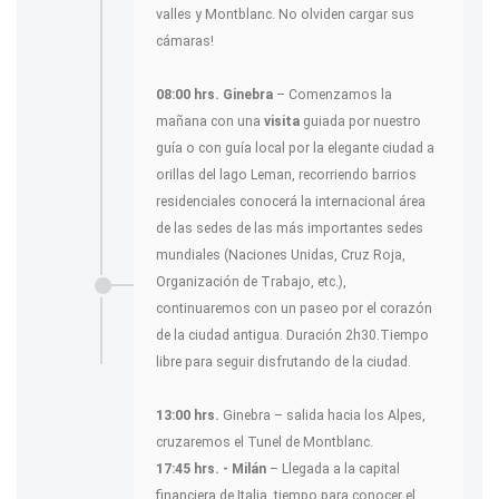
valles y Montblanc. No olviden cargar sus
cámaras!
08:00 hrs. Ginebra
– Comenzamos la
mañana con una
visita
guiada por nuestro
guía o con guía local por la elegante ciudad a
orillas del lago Leman, recorriendo barrios
residenciales conocerá la internacional área
de las sedes de las más importantes sedes
mundiales (Naciones Unidas, Cruz Roja,
Organización de Trabajo, etc.),
continuaremos con un paseo por el corazón
de la ciudad antigua. Duración 2h30.Tiempo
libre para seguir disfrutando de la ciudad.
13:00 hrs.
Ginebra – salida hacia los Alpes,
cruzaremos el Tunel de Montblanc.
17:45 hrs. - Milán
– Llegada a la capital
financiera de Italia, tiempo para conocer el