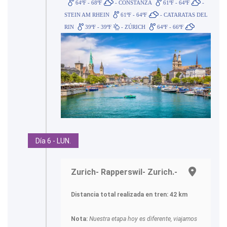
64ºF - 68ºF
- CONSTANZA
61ºF - 64ºF
-
STEIN AM RHEIN
61ºF - 64ºF
- CATARATAS DEL
RIN
39ºF - 39ºF
- ZÚRICH
64ºF - 66ºF
Día 6 - LUN.
Zurich- Rapperswil- Zurich.-
Distancia total realizada en tren: 42 km
Nota:
Nuestra etapa hoy es diferente, viajamos