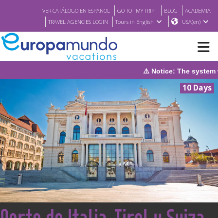
VER CATÁLOGO EN ESPAÑOL
GO TO "MY TRIP"
BLOG
ACADEMIA
TRAVEL AGENCIES LOGIN
Tours in English
USA(en)
⚠️ Notice: The system will be under main
NEW
10 Days
BROCHURE PDF
WHERE TO BUY
FEATURED
ABOUT US
<
Norte de Italia, Tirol y Suiza