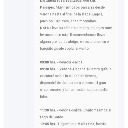
Distancia total realizada:
440 km.
Paisajes:
Muy hermosos paisajes desde
Verona hasta el final de la etapa: Lagos,
pueblos Tiroleses, altas montañas.
Nota:
Lleve su cámara a mano, paisajes muy
hermosos en ruta. Recomendamos llevar
alguna prenda de abrigo, en ocasiones en el
barquito puede soplar el viento.
08:00 hrs.
- Venecia -salida.
09:30 hrs. - Verona
-Llegada. Nuestro guía le
orientará sobre la ciudad de Verona,
dispondrá de tiempo para conocer el gran
circo romano y la hermosísima plaza delle
Erbe.
11:30 hrs.
- Verona -salida. Contorneamos el
Lago de Garda.
12:45 hrs.
- Llegamos a
Malcesine
, bonita