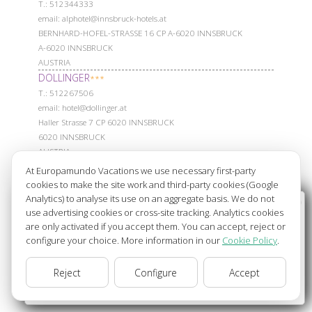
Т.: 512344333
email: alphotel@innsbruck-hotels.at
BERNHARD-HOFEL-STRASSE 16 CP A-6020 INNSBRUCK
A-6020 INNSBRUCK
AUSTRIA
DOLLINGER
***
Т.: 512267506
email: hotel@dollinger.at
Haller Strasse 7 CP 6020 INNSBRUCK
6020 INNSBRUCK
AUSTRIA
HILTON GARDEN INN INNSBRUCK TIVOLI
***
At Europamundo Vacations we use necessary first-party
Т.: 512890404
cookies to make the site work and third-party cookies (Google
Olympiastrasse 41 · 6020 Innsbruck Tirol · Österreich, CP: 6020
Analytics) to analyse its use on an aggregate basis. We do not
Wellcome to Europamundo Vacations, your in the
6020 INNSBRUCK
use advertising cookies or cross-site tracking. Analytics cookies
international site of:
are only activated if you accept them. You can accept, reject or
AUSTRIA
configure your choice. More information in our
Cookie Policy
.
BEST WESTERN CENTRAL LEONHARD
****
Bienvenido a Europamundo Vacaciones, está usted en el
Т.: 552274600
sitio internacional de:
Reject
Configure
Accept
email: reservation@central-hotel-leonhard.at
USA(en)
change/cambiar
LEONHARDSPLATZ 2 CP 6800 FELDKIRCH
6800 FELDKIRCH