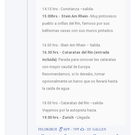
14.15 hrs.- Constanza –salida-
15.00hrs.- Stein Am Rhein
.- Muy pintoresco
pueblo a orillas del Rin, famoso por sus
bellísimas casas con sus muros pintados.
16.00 hrs.- Stein Am Rhein – Salida.
16.30 hrs.- Cataratas del Rin (entrada
incluida)
. Parada para conocer las cataratas
con mayor caudal de Europa.
Recomendamos, si lo deseáis, tomar
opcionalmente un barco que os llevará hasta
la caída de agua.
18.00 hrs.- Cataratas del Rin –salida-.
Viajamos por la autopista hacia.
19.00 hrs.- Zurich
–Llegada.
FELDKIRCH
66ºF - 70ºF
- ST. GALLEN