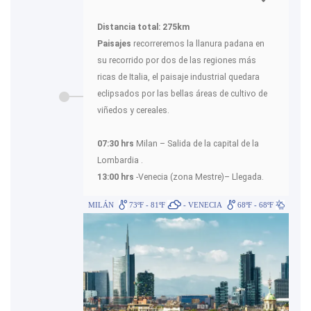
Distancia total: 275km
Paisajes
recorreremos la llanura padana en
su recorrido por dos de las regiones más
ricas de Italia, el paisaje industrial quedara
eclipsados por las bellas áreas de cultivo de
viñedos y cereales.
07:30 hrs
Milan – Salida de la capital de la
Lombardia .
13:00 hrs
-Venecia (zona Mestre)– Llegada.
MILÁN
73ºF - 81ºF
- VENECIA
68ºF - 68ºF