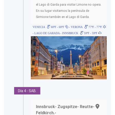
el Lago di Garda para visitar Limone no opera.
En su lugar visitamos la península de
Sirmione también en el Lago di Garda.
VENECIA
68ºF - 68ºF
- VERONA
77ºF - 77ºF
- LAGO DE GARADA - INNSBRUCK
59ºF - 59ºF
Día 4 - SAB.
Innsbruck- Zugspitze- Reutte-
Feldkirch.-