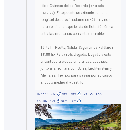
Libro Guiness de los Récords
(entrada
incluida).
Este puente se extiende con una
longitud de aproximadamente 406 m. y nos
hará sentir una experiencia de flotación única
entre las montañas con vistas increíbles.
15.45 h.- Reutte, Salida. Seguiremos Feldkirch-
18.00 h.- Feldkirch.
Llegada. Llegada a esta
encantadora ciudad amurallada austriaca
junto a la frontera con Suiza, Liechtenstein y
Alemania. Tiempo para pasear por su casco
antiguo medieval y castillo.
INNSBRUCK
59ºF - 59ºF
- ZUGSPITZE -
FELDKIRCH
66ºF - 70ºF