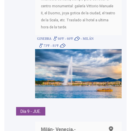
centro monumental: galería Vittorio Manuele
II, el Duomo, joya gotica de la ciudad, el teatro
de la Scala, etc. Traslado al hotel a ultima
hora de la tarde.
GINEBRA
66ºF - 66ºF
- MILÁN
73ºF - 81ºF
Día 9 - JUE.
Milán- Venecia.-