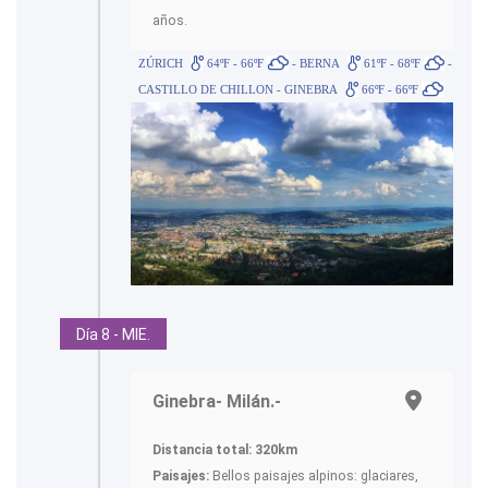
años.
ZÚRICH
64ºF - 66ºF
- BERNA
61ºF - 68ºF
-
CASTILLO DE CHILLON - GINEBRA
66ºF - 66ºF
Día 8 - MIE.
Ginebra- Milán.-
Distancia total:
320km
Paisajes:
Bellos paisajes alpinos: glaciares,