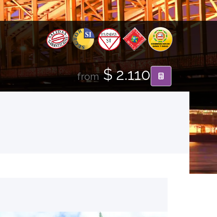
$ 2.110
from