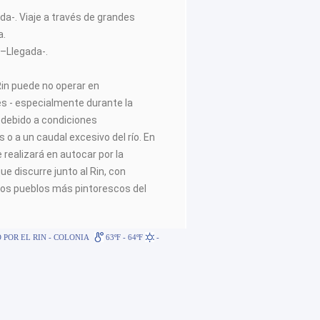
ida-. Viaje a través de grandes
a.
m
–Llegada-.
 Rin puede no operar en
s - especialmente durante la
 debido a condiciones
 o a un caudal excesivo del río. En
 realizará en autocar por la
e discurre junto al Rin, con
los pueblos más pintorescos del
 POR EL RIN - COLONIA
63ºF - 64ºF
-