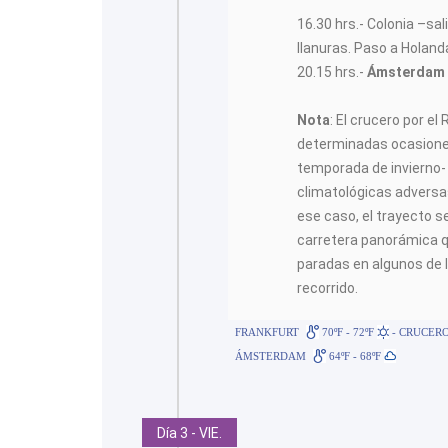
16.30 hrs.- Colonia –sal
llanuras. Paso a Holand
20.15 hrs.-
Ámsterda
Nota
: El crucero por el
determinadas ocasione
temporada de invierno-
climatológicas adversas
ese caso, el trayecto se
carretera panorámica qu
paradas en algunos de 
recorrido.
FRANKFURT
70ºF - 72ºF
- CRUCERO
ÁMSTERDAM
64ºF - 68ºF
Día 3 - VIE.