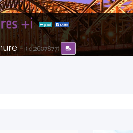
dres +i
go back
hure -
(id:2607877)