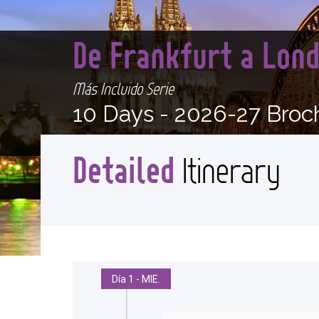
De Frankfurt a Lon
Más Incluido Serie
10 Days -
2026-27 Broc
Detailed
Itinerary
Día 1 - MIE.
<