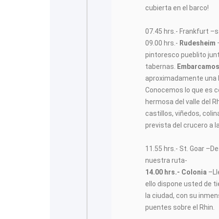
cubierta en el barco!
07.45 hrs.- Frankfurt –s
09.00 hrs.-
Rudesheim
pintoresco pueblito jun
tabernas.
Embarcamos 
aproximadamente una h
Conocemos lo que es c
hermosa del valle del R
castillos, viñedos, coli
prevista del crucero a 
11.55 hrs.- St. Goar –
nuestra ruta-
14.00 hrs.- Colonia
–Ll
ello dispone usted de t
la ciudad, con su inmen
puentes sobre el Rhin.