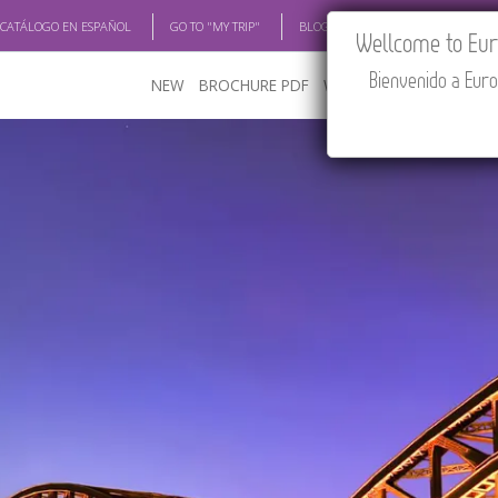
 CATÁLOGO EN ESPAÑOL
GO TO "MY TRIP"
BLOG
ACADEMIA
TRAV
Wellcome to Euro
Bienvenido a Euro
NEW
BROCHURE PDF
WHERE TO BUY
FEATU