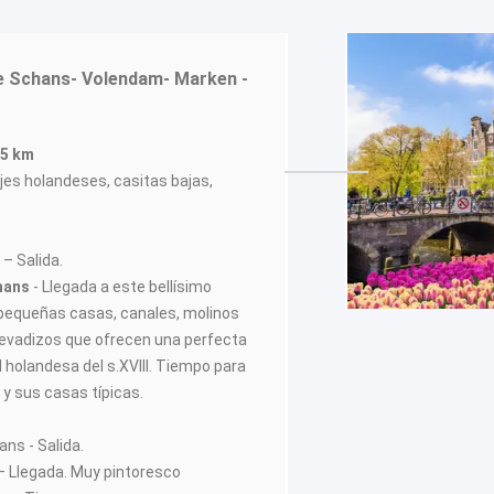
 Schans- Volendam- Marken -
75 km
ajes holandeses, casitas bajas,
– Salida.
chans
- Llegada a este bellísimo
 pequeñas casas, canales, molinos
 levadizos que ofrecen una perfecta
l holandesa del s.XVIII. Tiempo para
 y sus casas típicas.
ans - Salida.
– Llegada. Muy pintoresco