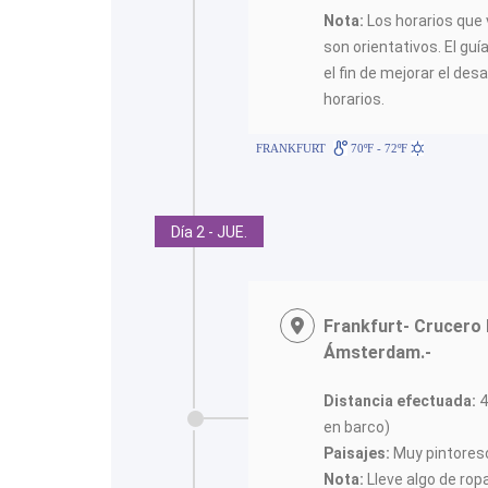
Nota:
Los horarios que 
son orientativos. El guí
el fin de mejorar el desa
horarios.
FRANKFURT
70ºF - 72ºF
Día 2 - JUE.
Frankfurt- Crucero 
Ámsterdam.-
Distancia efectuada:
4
en barco)
Paisajes:
Muy pintoresco
Nota:
Lleve algo de ropa