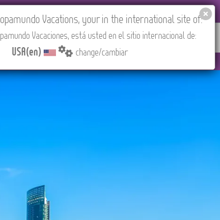
EL AGENCIES LOGIN
Tours in English
USA(en)
pamundo Vacations, your in the international site of:
pamundo Vacaciones, está usted en el sitio internacional de:
RED
ABOUT US
CONTACT
Find your Tour
USA(en)
change/cambiar
Madrid).