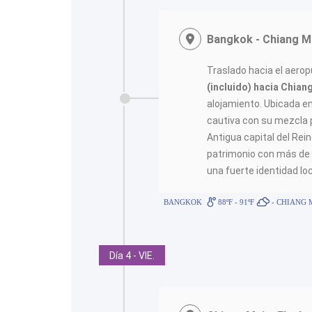
Bangkok - Chiang M
Traslado hacia el aero
(incluido) hacia Chian
alojamiento. Ubicada e
cautiva con su mezcla 
Antigua capital del Rei
patrimonio con más de
una fuerte identidad loca
BANGKOK
88ºF - 91ºF
- CHIANG 
Día 4 - VIE.