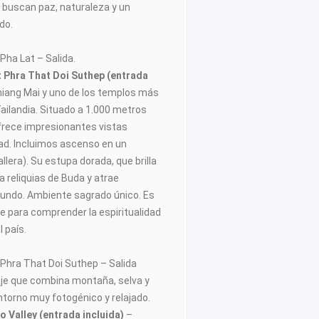
s buscan paz, naturaleza y un
do.
Pha Lat – Salida.
t Phra That Doi Suthep (entrada
hiang Mai y uno de los templos más
ailandia. Situado a 1.000 metros
 ofrece impresionantes vistas
ad. Incluimos ascenso en un
llera). Su estupa dorada, que brilla
ga reliquias de Buda y atrae
mundo. Ambiente sagrado único. Es
le para comprender la espiritualidad
l país.
 Phra That Doi Suthep – Salida
aje que combina montaña, selva y
ntorno muy fotogénico y relajado.
co Valley (entrada incluida)
–