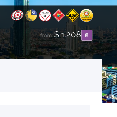
$ 1.208
from