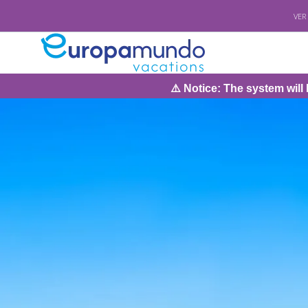
VER
⚠️ Notice: The system will be under mainten