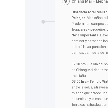
Chiang Mai – Elepha
Distancia total realiz
Paisajes
: Montañas cub
Predominan campos de 
tropicales y pequeños p
Nota Importante:
Lleve
caminar y estar con los
deberá llevar pantalón o 
camisa/camiseta de ma
07:30 hrs.- Salida del 
en Chiang Mai dos temp
montaña
08:00 hrs.- Templo Wat
entre la selva, atravesa
místico que ofrece una
naturaleza y la espiritu
terrazas naturales con v