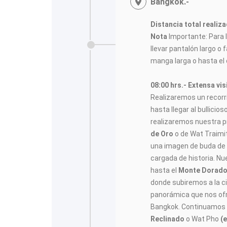
Bangkok.-
Distancia total realiz
Nota
Importante: Para l
llevar pantalón largo o
manga larga o hasta el
08:00 hrs.- Extensa vis
Realizaremos un recorr
hasta llegar al bullici
realizaremos nuestra p
de Oro
o de Wat Traimi
una imagen de buda de 
cargada de historia. Nu
hasta el
Monte Dorad
donde subiremos a la c
panorámica que nos ofr
Bangkok. Continuamos 
Reclinado
o Wat Pho
(