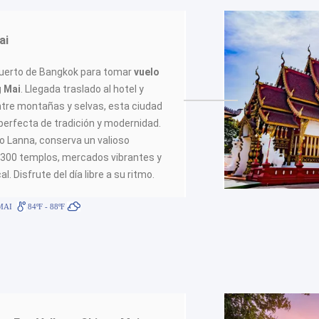
ai
puerto de Bangkok para tomar
vuelo
g Mai
. Llegada traslado al hotel y
ntre montañas y selvas, esta ciudad
perfecta de tradición y modernidad.
no Lanna, conserva un valioso
 300 templos, mercados vibrantes y
l. Disfrute del día libre a su ritmo.
MAI
84ºF - 88ºF