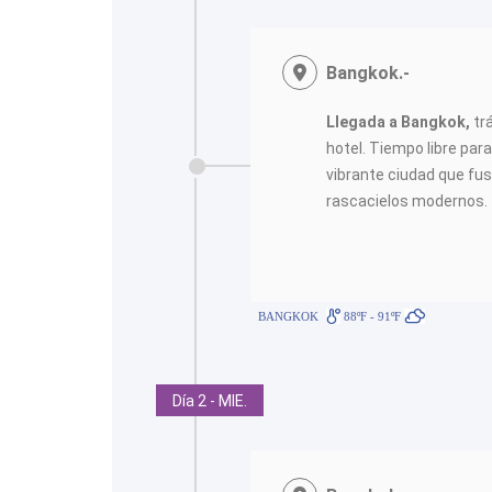
<
Bangkok.-
Llegada a Bangkok,
tr
hotel. Tiempo libre para
vibrante ciudad que fu
rascacielos modernos.
BANGKOK
88ºF - 91ºF
Día 2 - MIE.