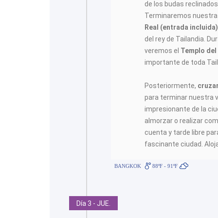
de los budas reclinado
Terminaremos nuestra 
Real (entrada incluida
del rey de Tailandia. Dur
veremos el
Templo del
importante de toda Tail
Posteriormente,
cruza
para terminar nuestra v
impresionante de la ci
almorzar o realizar com
cuenta y tarde libre pa
fascinante ciudad. Aloj
BANGKOK
88ºF - 91ºF
Día 3 - JUE.