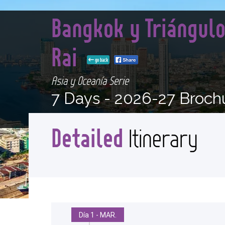
Bangkok y Triángulo
Rai
go back
Asia y Oceanía Serie
7 Days -
2026-27 Broch
Detailed
Itinerary
Día 1 - MAR.