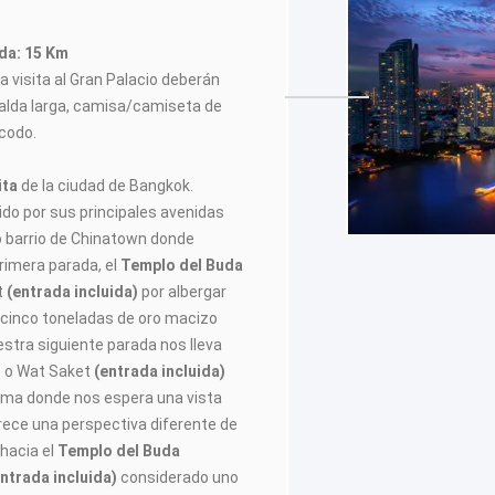
ada: 15 Km
a visita al Gran Palacio deberán
 falda larga, camisa/camiseta de
 codo.
ita
de la ciudad de Bangkok.
ido por sus principales avenidas
oso barrio de Chinatown donde
rimera parada, el
Templo del Buda
t
(entrada incluida)
por albergar
cinco toneladas de oro macizo
estra siguiente parada nos lleva
o
o Wat Saket
(entrada incluida)
ima donde nos espera una vista
ece una perspectiva diferente de
hacia el
Templo del Buda
entrada incluida)
considerado uno