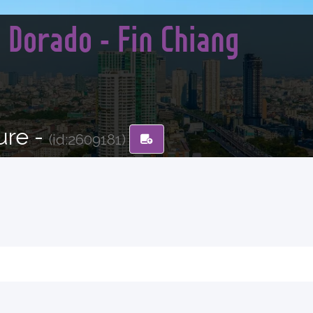
 Dorado - Fin Chiang
ure -
(id:2609181)