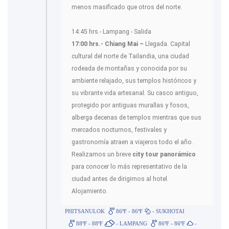
menos masificado que otros del norte.
14:45 hrs.- Lampang - Salida
17:00 hrs.- Chiang Mai –
Llegada. Capital
cultural del norte de Tailandia, una ciudad
rodeada de montañas y conocida por su
ambiente relajado, sus templos históricos y
su vibrante vida artesanal. Su casco antiguo,
protegido por antiguas murallas y fosos,
alberga decenas de templos mientras que sus
mercados nocturnos, festivales y
gastronomía atraen a viajeros todo el año.
Realizamos un breve
city tour panorámico
para conocer lo más representativo de la
ciudad antes de dirigirnos al hotel.
Alojamiento.
PHITSANULOK
86ºF - 86ºF
- SUKHOTAI
88ºF - 88ºF
- LAMPANG
86ºF - 86ºF
-