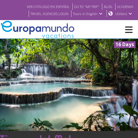
VER CATÁLOGO EN ESPAÑOL
GO TO "MY TRIP"
BLOG
ACADEMIA
TRAVEL AGENCIES LOGIN
Tours in English
USA(en)
16 Days
NEW
BROCHURE PDF
WHERE TO BUY
FEATURED
ABOUT US
<