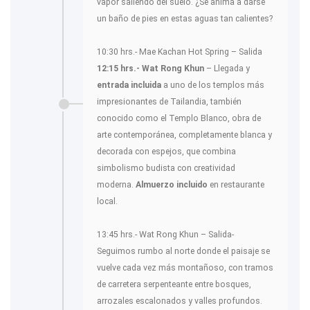
vapor saliendo del suelo. ¿Se anima a darse
un baño de pies en estas aguas tan calientes?
10:30 hrs.- Mae Kachan Hot Spring – Salida
12:15 hrs.- Wat Rong Khun
– Llegada y
entrada incluida
a uno de los templos más
impresionantes de Tailandia, también
conocido como el Templo Blanco, obra de
arte contemporánea, completamente blanca y
decorada con espejos, que combina
simbolismo budista con creatividad
moderna.
Almuerzo incluido
en restaurante
local.
13:45 hrs.- Wat Rong Khun – Salida-
Seguimos rumbo al norte donde el paisaje se
vuelve cada vez más montañoso, con tramos
de carretera serpenteante entre bosques,
arrozales escalonados y valles profundos.