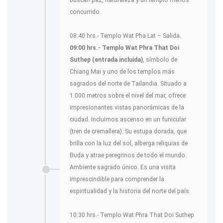
buscan paz, naturaleza y un templo menos
concurrido.
08:40 hrs.- Templo Wat Pha Lat – Salida.
09:00 hrs.- Templo Wat Phra That Doi
Suthep (entrada incluida)
, símbolo de
Chiang Mai y uno de los templos más
sagrados del norte de Tailandia. Situado a
1.000 metros sobre el nivel del mar, ofrece
impresionantes vistas panorámicas de la
ciudad. Incluimos ascenso en un funicular
(tren de cremallera). Su estupa dorada, que
brilla con la luz del sol, alberga reliquias de
Buda y atrae peregrinos de todo el mundo.
Ambiente sagrado único. Es una visita
imprescindible para comprender la
espiritualidad y la historia del norte del país.
10:30 hrs.- Templo Wat Phra That Doi Suthep