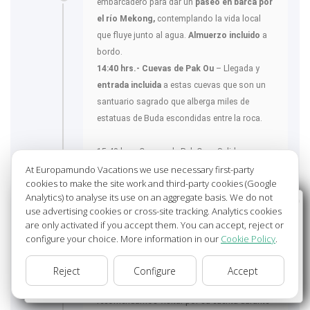
embarcadero para dar un
paseo en barca por
el río Mekong,
contemplando la vida local
que fluye junto al agua.
Almuerzo incluido
a
bordo.
14:40 hrs.- Cuevas de Pak Ou
– Llegada y
entrada incluida
a estas cuevas que son un
santuario sagrado que alberga miles de
estatuas de Buda escondidas entre la roca.
15:40 hrs.- Cuevas de Pak Ou – Salida.
Regreso por carretera a Luang Prabang.
At Europamundo Vacations we use necessary first-party
cookies to make the site work and third-party cookies (Google
Parada en el pueblo de
Ban Xang Khong
muy
Analytics) to analyse its use on an aggregate basis. We do not
conocido por el algodón y el tejido de seda.
Wellcome to Europamundo Vacations, your in the
use advertising cookies or cross-site tracking. Analytics cookies
17:45 hrs.- Luang Prabang
– Llegada al
international site of:
are only activated if you accept them. You can accept, reject or
hotel.
configure your choice. More information in our
Cookie Policy
.
Bienvenido a Europamundo Vacaciones, está usted en el
sitio internacional de:
Nota:
la ascensión del monte Phousi se ha
Reject
Configure
Accept
USA(en)
change/cambiar
convertido en un lugar muy turístico, que
recomendamos visitar por su cuenta durante