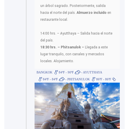
un árbol sagrado. Posteriormente, salida
hacia el norte del país.
Almuerzo incluido
en
restaurante local.
14:00 hrs. – Ayutthaya – Salida hacia el norte
del país.
18:30 hrs. – Phitsanulok –
Llegada a este
lugar tranquilo, con canales y mercados
locales. Alojamiento.
BANGKOK
84ºF - 90ºF
- AYUTTHAYA
84ºF - 84ºF
- PHITSANULOK
86ºF - 86ºF