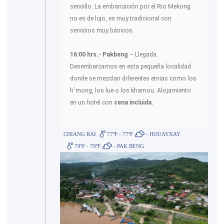
sencillo. La embarcación por el Rio Mekong
no es de lujo, es muy tradicional con
servicios muy básicos.
16:00 hrs.- Pakbeng
– Llegada.
Desembarcamos en esta pequeña localidad
donde se mezclan diferentes etnias como los
h´mong, los lue o los khamou. Alojamiento
en un hotel con
cena incluida.
CHIANG RAI
77ºF - 77ºF
- HOUAYXAY
79ºF - 79ºF
- PAK BENG