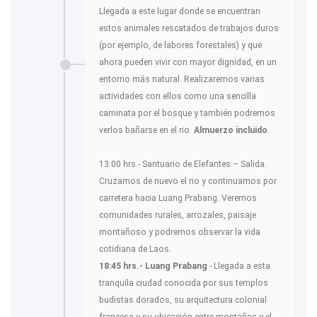
Llegada a este lugar donde se encuentran
estos animales rescatados de trabajos duros
(por ejemplo, de labores forestales) y que
ahora pueden vivir con mayor dignidad, en un
entorno más natural. Realizaremos varias
actividades con ellos como una sencilla
caminata por el bosque y también podremos
verlos bañarse en el rio.
Almuerzo incluido
.
13:00 hrs.- Santuario de Elefantes – Salida.
Cruzamos de nuevo el rio y continuamos por
carretera hacia Luang Prabang. Veremos
comunidades rurales, arrozales, paisaje
montañoso y podremos observar la vida
cotidiana de Laos.
18:45 hrs.- Luang Prabang
- Llegada a esta
tranquila ciudad conocida por sus templos
budistas dorados, su arquitectura colonial
francesa y su ubicación entre montañas y el