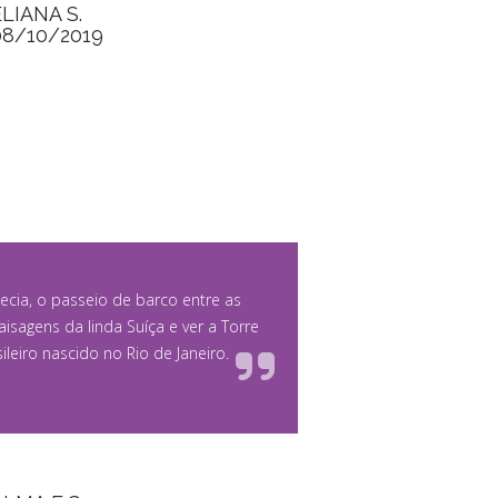
ELIANA S.
08/10/2019
ia, o passeio de barco entre as
isagens da linda Suíça e ver a Torre
ileiro nascido no Rio de Janeiro.