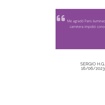
Me agradó Paris iluminad
carretera impidió conoc
SERGIO H.G.
16/06/2023