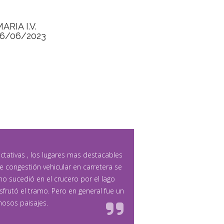
ARIA I.V.
16/06/2023
ctativas , los lugares mas destacables
 congestión vehicular en carretera se
o sucedió en el crucero por el lago
sfrutó el tramo. Pero en general fue un
mosos paisajes.