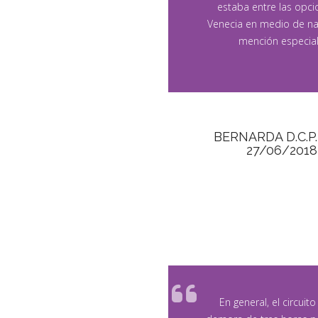
estaba entre las opci
Venecia en medio de nad
mención especial
BERNARDA D.C.P.
27/06/2018
En general, el circui