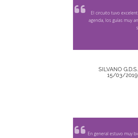
El circuito tuvo excele
agenda, los guías muy am
SILVANO G.D.S.
15/03/2019
En general estuvo muy bie