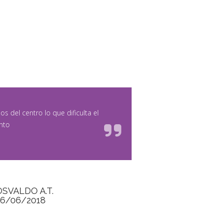
s del centro lo que dificulta el
nto
OSVALDO A.T.
26/06/2018