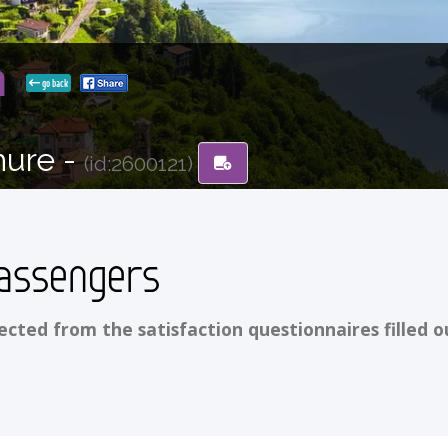
ia
go back
hure -
(id:2600121)
assengers
ted from the satisfaction questionnaires filled o