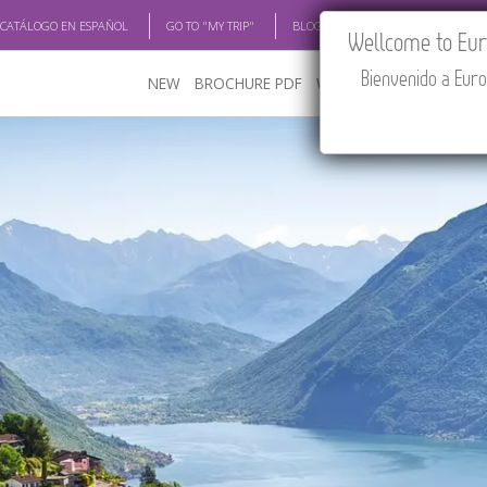
 CATÁLOGO EN ESPAÑOL
GO TO "MY TRIP"
BLOG
ACADEMIA
TRAV
Wellcome to Euro
Bienvenido a Euro
NEW
BROCHURE PDF
WHERE TO BUY
FEATU