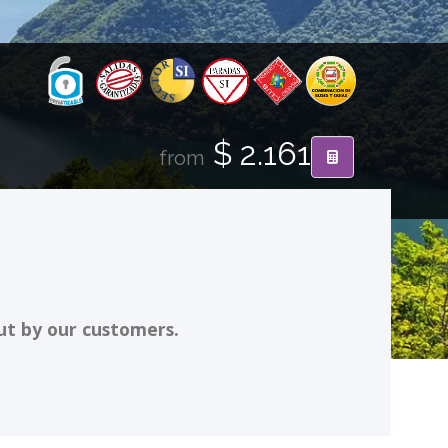
$ 2.161
from
ut by our customers.