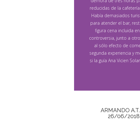
demora de tres horas par
reducidas de la cafeter
Había demasiados turist
para atender el bar, rest
figura cena incluida e
controversia, junto a ot
al sólo efecto de come
segunda experiencia y m
si la guía Ana Vicien Sol
ARMANDO A.T.
26/06/2018