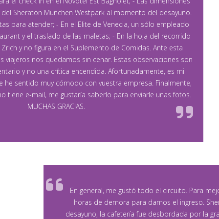
a el check in en el Novotel Est Bagnolet; - Las dimensiones
ía del Sheraton Munchen Westpark al momento del desayuno.
as para atender; - En el Elite de Venecia, un sólo empleado
aurant y el traslado de las maletas; - En la hoja del recorrido
n Zrich y no figura en el Suplemento de Comidas. Ante esta
ros viajeros nos quedamos sin cenar. Estas observaciones son
ntario y no una crítica encendida. Afortunadamente, es mi
e he sentido muy cómodo con vuestra empresa. Finalmente,
ano tiene e-mail, me gustaría saberlo para enviarle unas fotos.
MUCHAS GRACIAS.
En general, me gustó todo el circuito. Para mejo
horas de demora para darnos el ingreso. Sher
desayuno, la cafetería fue desbordada por la gra