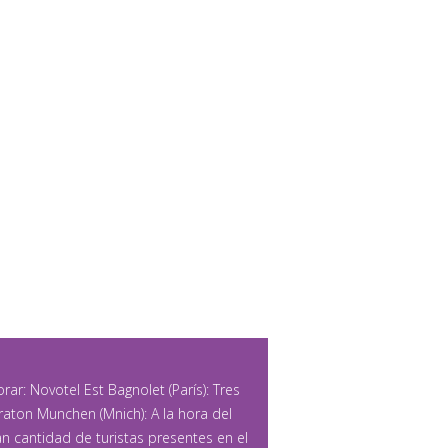
rar: Novotel Est Bagnolet (París): Tres
aton Munchen (Mnich): A la hora del
n cantidad de turistas presentes en el