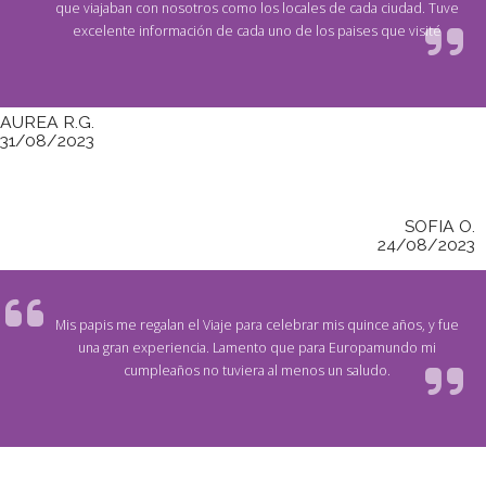
que viajaban con nosotros como los locales de cada ciudad. Tuve
excelente información de cada uno de los paises que visité
AUREA R.G.
31/08/2023
SOFIA O.
24/08/2023
Mis papis me regalan el Viaje para celebrar mis quince años, y fue
una gran experiencia. Lamento que para Europamundo mi
cumpleaños no tuviera al menos un saludo.