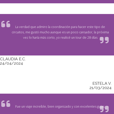
La verdad que admiro la coordinación para hacer este tipo de
circuitos, me gustó mucho aunque es un poco cansador, la próxima
vez lo haría más corto, yo realicé un tour de 28 días
CLAUDIA E.C.
24/04/2024
ESTELA V.
21/03/2024
Fue un viaje increíble, bien organizado y con excelentes guías.