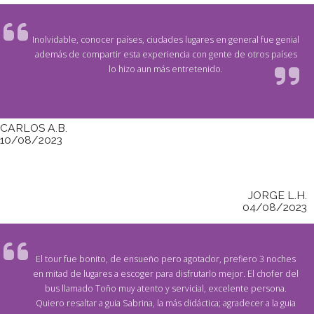
Inolvidable, conocer países, ciudades lugares en general fue genial
además de compartir esta experiencia con gente de otros países
lo hizo aun más entretenido.
CARLOS A.B.
10/08/2023
JORGE L.H.
04/08/2023
El tour fue bonito, de ensueño pero agotador, prefiero 3 noches
en mitad de lugares a escoger para disfrutarlo mejor. El chofer del
bus llamado Toño muy atento y servicial, excelente persona.
Quiero resaltar a guia Sabrina, la más didáctica; agradecer a la guia