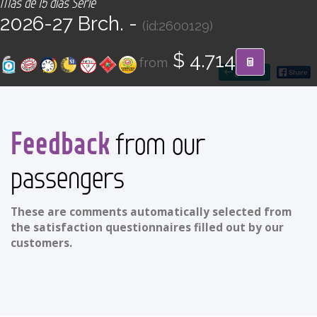
Más de 15 días Serie
CONTACT
2026-27 Brch. -
(id:2600129)
Find your Tour
$ 4.714
from
go back
Feedback
from our
passengers
These are comments automatically selected from
the satisfaction questionnaires filled out by our
customers.