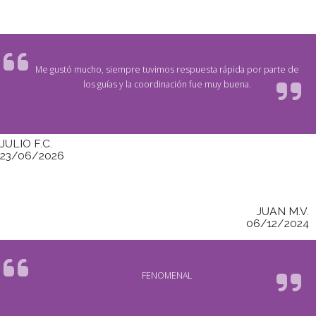
Me gustó mucho, siempre tuvimos respuesta rápida por parte de
los guías y la coordinación fue muy buena.
JULIO F.C.
23/06/2026
JUAN M.V.
06/12/2024
FENOMENAL