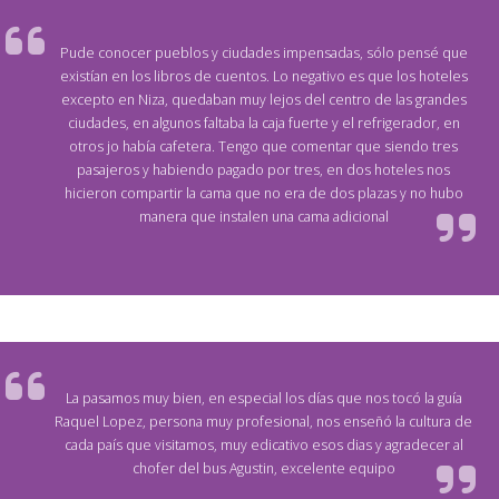
Pude conocer pueblos y ciudades impensadas, sólo pensé que
existían en los libros de cuentos. Lo negativo es que los hoteles
excepto en Niza, quedaban muy lejos del centro de las grandes
ciudades, en algunos faltaba la caja fuerte y el refrigerador, en
otros jo había cafetera. Tengo que comentar que siendo tres
pasajeros y habiendo pagado por tres, en dos hoteles nos
hicieron compartir la cama que no era de dos plazas y no hubo
manera que instalen una cama adicional
La pasamos muy bien, en especial los días que nos tocó la guía
Raquel Lopez, persona muy profesional, nos enseñó la cultura de
cada país que visitamos, muy edicativo esos dias y agradecer al
chofer del bus Agustin, excelente equipo