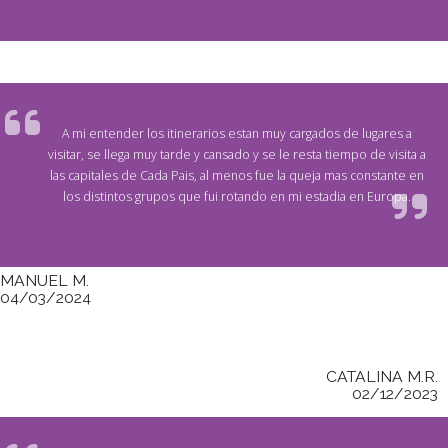
A mi entender los itinerarios estan muy cargados de lugares a
visitar, se llega muy tarde y cansado y se le resta tiempo de visita a
las capitales de Cada Pais, al menos fue la queja mas constante en
los distintos grupos que fui rotando en mi estadia en Europa.
MANUEL M.
04/03/2024
CATALINA M.R.
02/12/2023