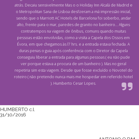
atrás. Decaiu sensivelmente Mas o o Holiday Inn Alcalá de Madrid e
o Metropolitan Sana de Lisboa desfizeram a má impressão inicial,
sendo que o Marriott AC Hotels de Barcelona foi soberbo, andar
alto, frente para o mar, paredes de granito no banheiro... Alguns
contratempos na viagem de ônibus, comuns quando muitas
pessoas estão envolvidas, como a visita a Capela dos Ossos em
Évora, em que chegamos às l7 hrs. e a entrada estava fechada. A
duras penas o guia após conferência com o Diretor da Capela
conseguiu liberar a entrada para algumas pessoas ( eu não pude
ver porque estava a procura de um banheiro ). Mas no geral
repetiria sim esta viagem. Desde que fosse excluído o Novotel do
roteiro ( não pretendo nunca mais me hospedar em referido hotel
). Humberto Cesar Lopes.
HUMBERTO c.l.
31/10/2016