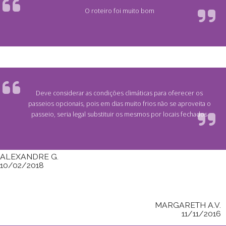
O roteiro foi muito bom
Deve considerar as condições climáticas para oferecer os
passeios opcionais, pois em dias muito frios não se aproveita o
passeio, seria legal substituir os mesmos por locais fechados
ALEXANDRE G.
10/02/2018
MARGARETH A.V.
11/11/2016