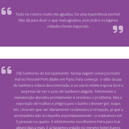
Tudo no roteiro muito me agradou, foi uma experiência incrível.
Não dá para dizer o que mais agradou, pois todos os lugares
visitados foram especiais.
Olá Senhores do Europamundo- Nossa viagem começou muito
mal no Novotel Port dItalie em Paris. Para começar, o sifão da pia
do banheiro estava desconectada, e ao usa-lo minha esposa teve a
surpresa de ver o piso do banheiro alagado. Felizmente a
manutenção atendeu prontamente e resolveu o problema. Mas a
reposição de toalhas e artigos para o banho ( shower gel, soaps
etc. ) tiveram que ser diariamente reclamados à recepção, já que a
arrumadeira não as repunha expontaneamente---e estávamos em
3 pessoas no quarto. E infelizmente escolhemos Paris para ficar
alguns dias a mais. E já havíamos estado no mesmo hotel 8 anos