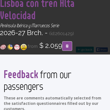
Lisboa con tren Alta
CONTACT
Velocidad
Find your Tour
Península Ibérica y Marruecos Serie
2026-27 Brch. -
(id:2601429)
$ 2.059
from
go back
Feedback
from our
passengers
These are comments automatically selected from
the satisfaction questionnaires filled out by our
customers.