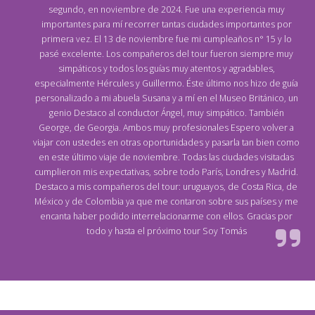
segundo, en noviembre de 2024. Fue una experiencia muy
importantes para mí recorrer tantas ciudades importantes por
primera vez. El 13 de noviembre fue mi cumpleaños n° 15 y lo
pasé excelente. Los compañeros del tour fueron siempre muy
simpáticos y todos los guías muy atentos y agradables,
especialmente Hércules y Guillermo. Éste último nos hizo de guía
personalizado a mi abuela Susana y a mí en el Museo Británico, un
genio Destaco al conductor Ángel, muy simpático. También
George, de Georgia. Ambos muy profesionales Espero volver a
viajar con ustedes en otras oportunidades y pasarla tan bien como
en este último viaje de noviembre. Todas las ciudades visitadas
cumplieron mis expectativas, sobre todo París, Londres y Madrid.
Destaco a mis compañeros del tour: uruguayos, de Costa Rica, de
México y de Colombia ya que me contaron sobre sus países y me
encanta haber podido interrelacionarme con ellos. Gracias por
todo y hasta el próximo tour Soy Tomás