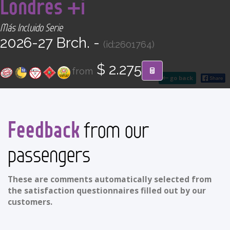
Londres +i
CONTACT
Más Incluido Serie
Find your Tour
2026-27 Brch. -
(id:2601764)
$ 2.275
from
go back
Feedback
from our
passengers
These are comments automatically selected from
the satisfaction questionnaires filled out by our
customers.