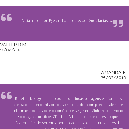
Vista na London Eye em Londres, experiência fantástica.
VALTER R.M.
11/02/2020
AMANDA F.
25/03/2019
Roteiro de viagem muito bom, com lindas paisagens e informaes
acerca dos pontos históricos so repassados com preciso, além de
informaes locais sobre o comércio e segurana. Minha recomendao
so os guias turísticos Cláudia e Adilson: so excelentes no que
fazem, além de serem super cuidadosos com os integrantes da
excurso. Esto de parabéns :