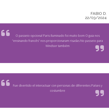
FABIO D.
22/03/2024
O passeio opcional Paris Iluminado foi muito bom O guia nos
“ensinando francês” nos proporcionaram risadas No passeio para
Windsor também
Fue divertido el interactuar con personas de diferentes Países y
costumbre