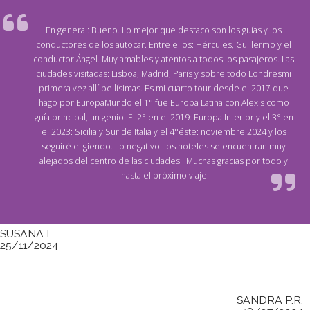
En general: Bueno. Lo mejor que destaco son los guías y los
conductores de los autocar. Entre ellos: Hércules, Guillermo y el
conductor Ángel. Muy amables y atentos a todos los pasajeros. Las
ciudades visitadas: Lisboa, Madrid, París y sobre todo Londresmi
primera vez allí bellísimas. Es mi cuarto tour desde el 2017 que
hago por EuropaMundo el 1° fue Europa Latina con Alexis como
guía principal, un genio. El 2° en el 2019: Europa Interior y el 3° en
el 2023: Sicilia y Sur de Italia y el 4°éste: noviembre 2024 y los
seguiré eligiendo. Lo negativo: los hoteles se encuentran muy
alejados del centro de las ciudades...Muchas gracias por todo y
hasta el próximo viaje
SUSANA I.
25/11/2024
SANDRA P.R.