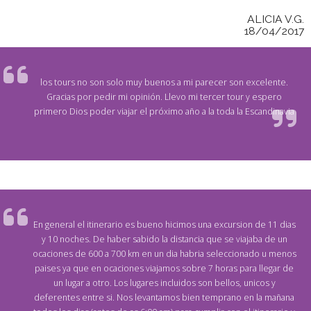
ALICIA V.G.
18/04/2017
los tours no son solo muy buenos a mi parecer son excelente.
Gracias por pedir mi opinión. Llevo mi tercer tour y espero
primero Dios poder viajar el próximo año a la toda la Escandinavia
En general el itinerario es bueno hicimos una excursion de 11 dias
y 10 noches. De haber sabido la distancia que se viajaba de un
ocaciones de 600 a 700 km en un dia habria seleccionado u menos
paises ya que en ocaciones viajamos sobre 7 horas para llegar de
un lugar a otro. Los lugares incluidos son bellos, unicos y
deferentes entre si. Nos levantamos bien temprano en la mañana