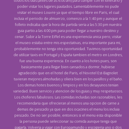
todos los dias (antes de as 6:00 am) para cumplir con el itinerario y
poder vistar los lugares pautados. Lamentablemente no pude
visitar el museo Louvre ya que el tiempo libre en Paris, el cual
incluia el periodo de almuerzo, comenzo a la 1:40 pm y aunque el
folleto indicaba que la hora de partida seria a las 5:30 pm nuestra
guia partio a las 4:00 pm para poder llegar a nuestro destino y
cenar. Subir a la Torre Eiffel es una experiencia unica pero, visitar
el museo estaba entre mis espectativas, era importante para mi,
probablemente no tenga otra oportunidad. Tuvimos oportunidad
de utilizar taxis en Portugal y España tambien el metro en Londres,
fue una buena experiencia. En cuanto a los hotes pues, son
basicamente para llegar bien cansados a dormir, hubiese
agradecido que en el hotel de Paris, el Novotel Est-Bagnolet
tuvieran mejores almohadas y oliera bien en los pasillos y el baño.
Los demas hotes buenos y limpios y en los desayunos tenian
variedad. Buen servicio y atencion de los guias y muy respetuosos.
Los choferes fabulosos. Las comidas incluidas son razonables, les
recomendaria que ofrecieran al menos una opcion de carne a
demas de pescado ya que en dos ocacines el menu los incluia
pescado. De no ser posible, entonces si el menu esta disponible
la persona puede seleccionar su comida aunque tenga que
pagarla. Volveria a viajar con Europamundo y escogeria uno o dos