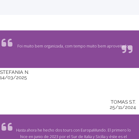
Foi muito bem organizada, com tempo muito bem aproveitado.
STEFANIA N.
14/03/2025
TOMAS S.T.
25/11/2024
Hasta ahora he hecho dos tours con EuropaMundo. El primero lo
hice en junio de 2023 por el Sur de Italia y Sicilia y éste es el