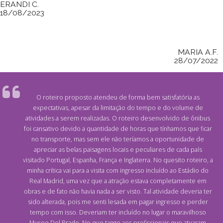
ERANDI C.
18/08/2023
MARIA A.F.
28/07/2022
O roteiro proposto atendeu de forma bem satisfatória as
expectativas, apesar da limitação do tempo e do volume de
atividades a serem realizadas. O roteiro desenvolvido de ônibus
foi cansativo devido a quantidade de horas que tínhamos que ficar
no transporte, mas sem ele não teríamos a oportunidade de
apreciar as belas paisagens locais e peculiares de cada país
visitado Portugal, Espanha, França e Inglaterra. No quesito roteiro, a
minha crítica vai para a visita com ingresso incluído ao Estádio do
Real Madrid, uma vez que a atração estava completamente em
obras e de fato não havia nada a ser visto. Tal atividade deveria ter
sido alterada, pois me senti lesada em pagar ingresso e perder
tempo com isso. Deveriam ter incluído no lugar o maravilhoso
Museo Del Prado. No que tange aos profissionais que atuaram