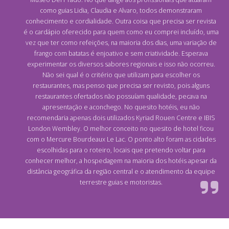
como guias Lidia, Claudia e Alvaro, todos demonstraram
conhecimento e cordialidade. Outra coisa que precisa ser revista
é o cardápio oferecido para quem como eu comprei incluído, uma
vez que ter como refeições, na maioria dos dias, uma variação de
frango com batatas é enjoativo e sem criatividade. Esperava
experimentar os diversos sabores regionais e isso não ocorreu.
Não sei qual é o critério que utilizam para escolher os
restaurantes, mas penso que precisa ser revisto, pois alguns
restaurantes ofertados não possuíam qualidade, pecava na
apresentação e aconchego. No quesito hotéis, eu não
recomendaria apenas dois utilizados Kyriad Rouen Centre e IBIS
London Wembley. O melhor conceito no quesito de hotel ficou
com o Mercure Bourdeaux Le Lac. O ponto alto foram as cidades
escolhidas para o roteiro, locais que pretendo voltar para
conhecer melhor, a hospedagem na maioria dos hotéis apesar da
distância geográfica da região central e o atendimento da equipe
terrestre guias e motoristas.