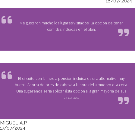
18/07/2024
Me gustaron mucho los lugares visitados. La opción de tener
comidas incluidas en el plan.
El circuito con la media pensión incluida es una alternativa muy
buena. Ahorra dolores de cabeza a la hora del almuerzo o la cena.
Una sugerencia sería aplicar ésta opción a la gran mayoría de sus
circuitos.
MIGUEL A.P.
17/07/2024