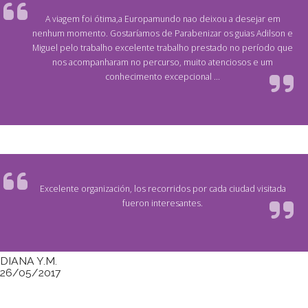
A viagem foi ótima,a Europamundo nao deixou a desejar em
nenhum momento. Gostaríamos de Parabenizar os guias Adilson e
Miguel pelo trabalho excelente trabalho prestado no período que
nos acompanharam no percurso, muito atenciosos e um
conhecimento excepcional ...
Excelente organización, los recorridos por cada ciudad visitada
fueron interesantes.
DIANA Y.M.
26/05/2017