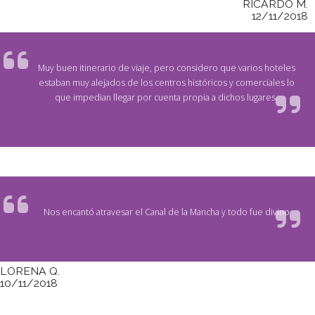
RICARDO M.
12/11/2018
Muy buen itinerario de viaje, pero considero que varios hoteles
estaban muy alejados de los centros históricos y comerciales lo
que impedian llegar por cuenta propia a dichos lugares.
Nos encantó atravesar el Canal de la Mancha y todo fue divino
LORENA Q.
10/11/2018