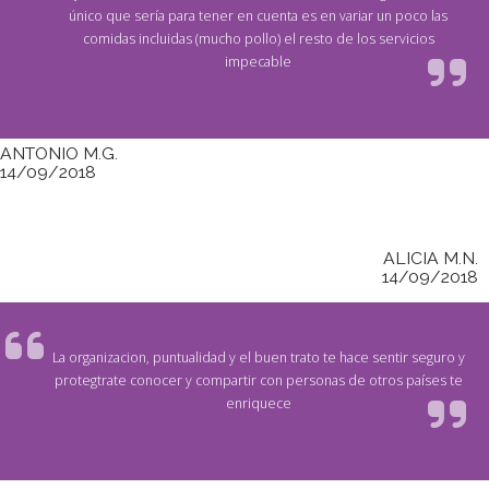
único que sería para tener en cuenta es en variar un poco las
comidas incluidas (mucho pollo) el resto de los servicios
impecable
ANTONIO M.G.
14/09/2018
ALICIA M.N.
14/09/2018
La organizacion, puntualidad y el buen trato te hace sentir seguro y
protegtrate conocer y compartir con personas de otros países te
enriquece