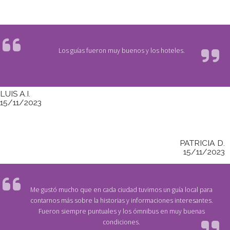
Los guías fueron muy buenos y los hoteles.
LUIS A.I.
15/11/2023
PATRICIA D.
15/11/2023
Me gustó mucho que en cada ciudad tuvimos un guía local para
contarnos más sobre la historias y informaciones interesantes.
Fueron siempre puntuales y los ómnibus en muy buenas
condiciones.