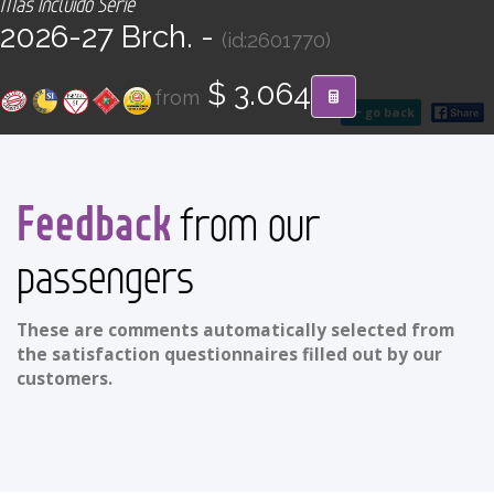
Más Incluido Serie
CONTACT
2026-27 Brch. -
(id:2601770)
Find your Tour
$ 3.064
from
go back
Feedback
from our
passengers
These are comments automatically selected from
the satisfaction questionnaires filled out by our
customers.