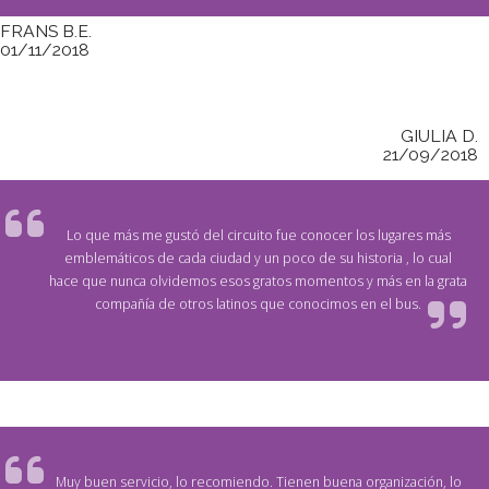
FRANS B.E.
01/11/2018
GIULIA D.
21/09/2018
Lo que más me gustó del circuito fue conocer los lugares más
emblemáticos de cada ciudad y un poco de su historia , lo cual
hace que nunca olvidemos esos gratos momentos y más en la grata
compañía de otros latinos que conocimos en el bus.
Muy buen servicio, lo recomiendo. Tienen buena organización, lo