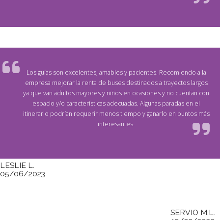
Los guías son excelentes, amables y pacientes. Recomiendo a la
empresa mejorar la renta de buses destinados a trayectos largos
ya que van adultos mayores y niños en ocasiones y no cuentan con
espacio y/o características adecuadas. Algunas paradas en el
itinerario podrían requerir menos tiempo y ganarlo en puntos más
interesantes.
LESLIE L.
05/06/2023
SERVIO M.L.