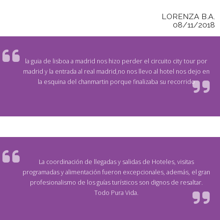
LORENZA B.A.
08/11/2018
la guia de lisboa a madrid nos hizo perder el circuito city tour por
madrid y la entrada al real madrid,no nos llevo al hotel nos dejo en
la esquina del chanmartin porque finalizaba su recorrido
La coordinación de llegadas y salidas de Hoteles, visitas
programadas y alimentación fueron excepcionales, además, el gran
profesionalismo de los guías turísticos son dignos de resaltar.
Todo Pura Vida.