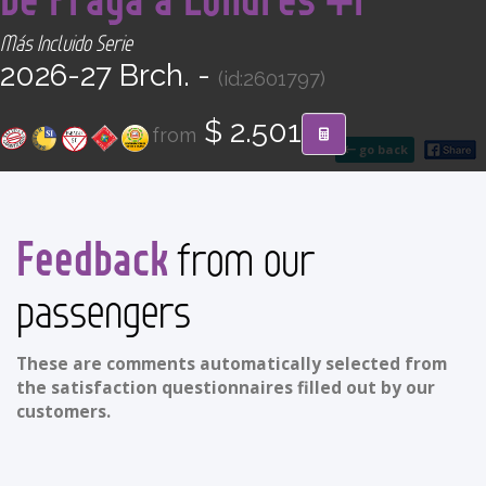
CONTACT
Más Incluido Serie
2026-27 Brch. -
(id:2601797)
Find your Tour
$ 2.501
from
go back
Feedback
from our
passengers
These are comments automatically selected from
the satisfaction questionnaires filled out by our
customers.