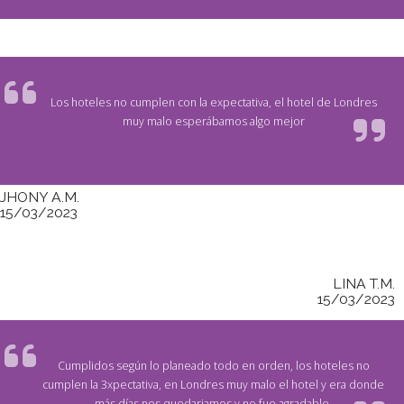
Los hoteles no cumplen con la expectativa, el hotel de Londres
muy malo esperábamos algo mejor
JHONY A.M.
15/03/2023
LINA T.M.
15/03/2023
Cumplidos según lo planeado todo en orden, los hoteles no
cumplen la 3xpectativa, en Londres muy malo el hotel y era donde
más días nos quedariamos y no fue agradable.