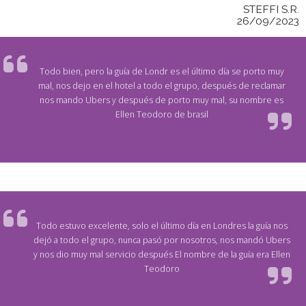
STEFFI S.R.
26/09/2023
Todo bien, pero la guía de Londr es el último día se porto muy
mal, nos dejo en el hotel a todo el grupo, después de reclamar
nos mando Ubers y después de porto muy mal, su nombre es
Ellen Teodoro de brasil
Todo estuvo excelente, solo el último día en Londres la guía nos
dejó a todo el grupo, nunca pasó por nosotros, nos mandó Ubers
y nos dio muy mal servicio después El nombre de la guía era Ellen
Teodoro