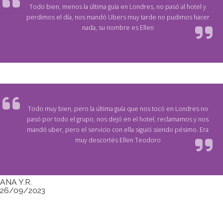
Todo bien, menos la última guía en Londres, no pasó al hotel y
perdimos el día, nos mandó Ubers muy tarde no pudimos hacer
nada, su nombre es Ellen
Todo muy bien, pero la última guía que nos tocó en Londres no
pasó por todo el grupo, nos dejó en el hotel, reclamamos y nos
mandó uber, pero el servicio con ella siguió siendo pésimo. Era
muy descortés Ellen Teodoro
ANA Y.R.
26/09/2023