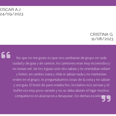
OSCAR A.J.
24/09/2023
CRISTINA G.
11/08/2023
No que no me gusto es que nos cambiaran de grupo en cada
ciudad y de guia y de camion, los camiones eran muy incomodos y
no tenian wifi, de los 4 guias solo dos sabian y te orientaban wiliam
y helen, en cambio ivana y zilda ni sabian nada y no mantenian
orden en el grupo, le preguntabamos cosas de la zona y no sabian
y son guia. El hotel de paris estaba feo, los baños nos servian y el
buffet era muy poco variado y no se daba abasto el lugar muchos
compañeros no alcanzaron a desayunar, los demas excelentes.