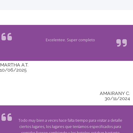
Excelentee. Super completo
MARTHA A.T.
10/06/2025
AMAIRANY C.
30/11/2024
Todo muy bien a veces hace falta tiempo para visitar a detalle
ciertos lugares, los lugares que teníamos especificados para
comidas fueron cambiando y los hoteles estaban bastante