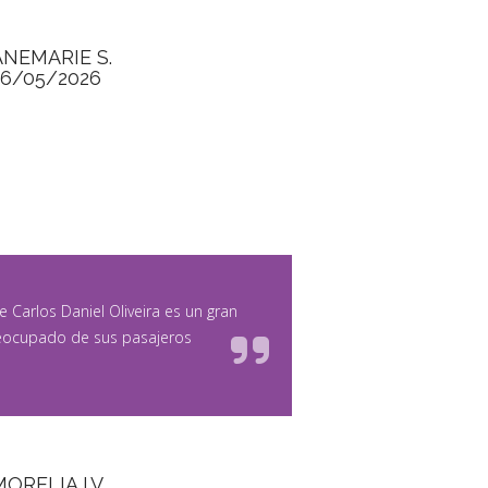
ANEMARIE S.
26/05/2026
ue Carlos Daniel Oliveira es un gran
reocupado de sus pasajeros
ORELIA I.V.