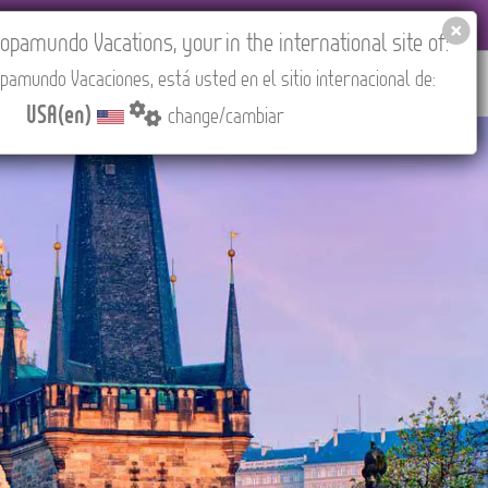
EL AGENCIES LOGIN
Tours in English
USA(en)
pamundo Vacations, your in the international site of:
pamundo Vacaciones, está usted en el sitio internacional de:
RED
ABOUT US
CONTACT
Find your Tour
USA(en)
change/cambiar