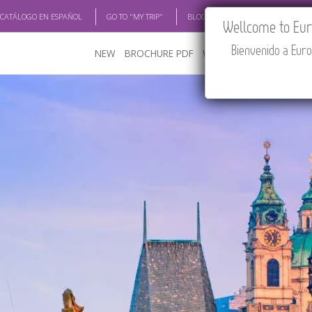
 CATÁLOGO EN ESPAÑOL
GO TO "MY TRIP"
BLOG
ACADEMIA
TRAV
Wellcome to Euro
Bienvenido a Euro
NEW
BROCHURE PDF
WHERE TO BUY
FEATU