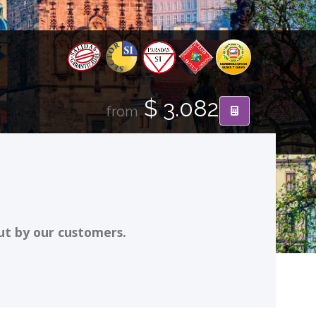
$ 3.082
from
ut by our customers.