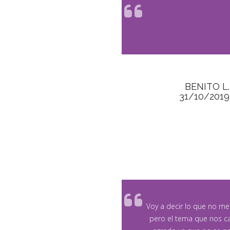
BENITO L.
31/10/2019
Voy a decir lo que no me
pero el tema que nos 