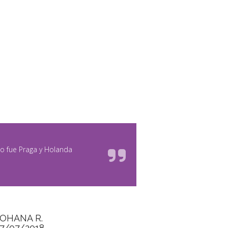
to fue Praga y Holanda
JOHANA R.
17/07/2018