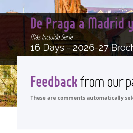
De Praga a Madrid 
Más Incluido Serie
16 Days -
2026-27 Broc
Feedback
from our p
These are comments automatically selec
<