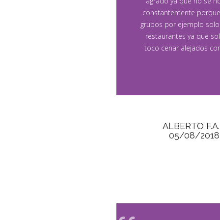
agrado ya que no se n
constantemente porque 
grupos por ejemplo solo 
restaurantes ya que so
toco cenar alejados com
ALBERTO F.A.
05/08/2018