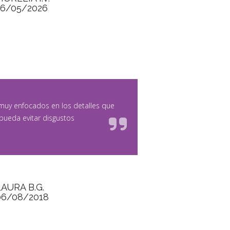
26/05/2026
,muy enfocados en los detalles que
pueda evitar disgustos
LAURA B.G.
06/08/2018