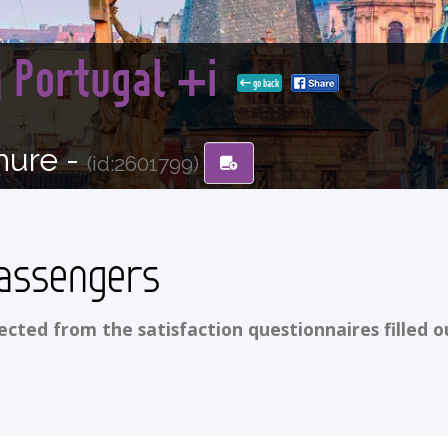
y Portugal +i
go back
hure -
(id:2601799)
assengers
ted from the satisfaction questionnaires filled o