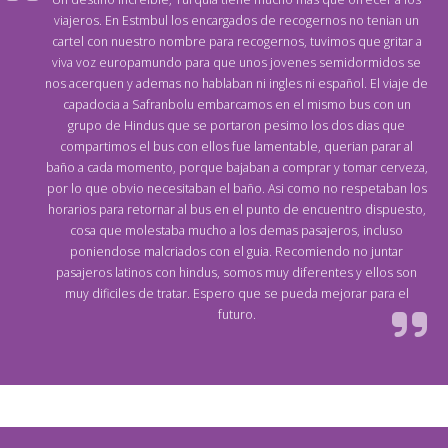
viajeros. En Estmbul los encargados de recogernos no tenian un
cartel con nuestro nombre para recogernos, tuvimos que gritar a
viva voz europamundo para que unos jovenes semidormidos se
nos acerquen y ademas no hablaban ni ingles ni español. El viaje de
capadocia a Safranbolu embarcamos en el mismo bus con un
grupo de Hindus que se portaron pesimo los dos dias que
compartimos el bus con ellos fue lamentable, querian parar al
baño a cada momento, porque bajaban a comprar y tomar cerveza,
por lo que obvio necesitaban el baño. Asi como no respetaban los
horarios para retornar al bus en el punto de encuentro dispuesto,
cosa que molestaba mucho a los demas pasajeros, incluso
poniendose malcriados con el guia. Recomiendo no juntar
pasajeros latinos con hindus, somos muy diferentes y ellos son
muy dificiles de tratar. Espero que se pueda mejorar para el
futuro.