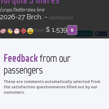
CONTACT
Europa Mediterránea Serie
2026-27 Brch. -
(id:2602201)
Find your Tour
$ 1.539
from
go back
Feedback
from our
passengers
These are comments automatically selected from
the satisfaction questionnaires filled out by our
customers.