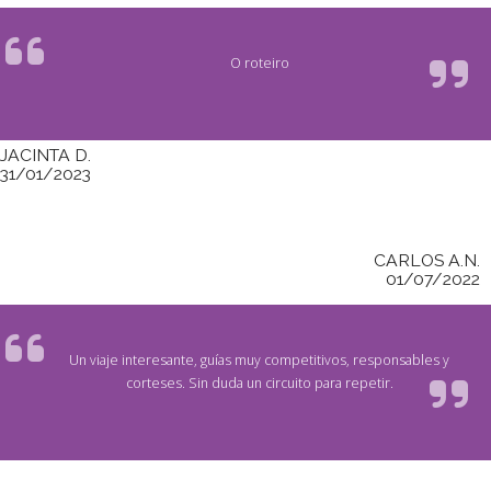
O roteiro
JACINTA D.
31/01/2023
CARLOS A.N.
01/07/2022
Un viaje interesante, guías muy competitivos, responsables y
corteses. Sin duda un circuito para repetir.