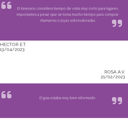
El itinerario considera tiempo de visita muy corto para lugares
importantes a pesar que se toma mucho tiempo para comprar
chamarras o joyas sobrevaloradas
HECTOR E.T.
13/04/2023
ROSA A.V.
21/02/2023
El guia estaba muy bien informado.