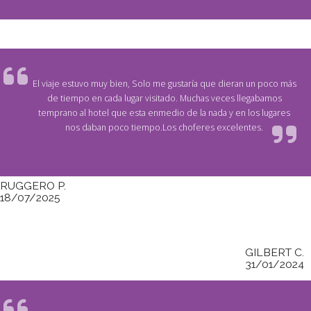
El viaje estuvo muy bien, Solo me gustaría que dieran un poco más
de tiempo en cada lugar visitado. Muchas veces llegabamos
temprano al hotel que esta enmedio de la nada y en los lugares
nos daban poco tiempo.Los choferes excelentes.
RUGGERO P.
18/07/2025
GILBERT C.
31/01/2024