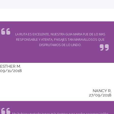
LA RUTA ES EXCELENTE, NUESTRA GUIA MARIA FUE DE LO MAS
RESPONSABLE Y ATENTA, PAISAJES TAN MARAVILLOSOS QUE
DISFRUTAMOS DE LO LINDO.
ESTHER M.
09/11/2018
NANCY R.
27/09/2018
Me hubiera gustado tener más tiempo para poder recorrer Veliko