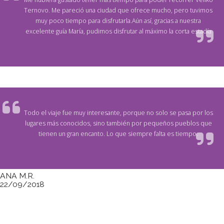
Ternovo. Me pareció una ciudad que ofrece mucho, pero tuvimos
muy poco tiempo para disfrutarla.Aún así, gracias a nuestra
excelente guía María, pudimos disfrutar al máximo la corta estadía
Todo el viaje fue muy interesante, porque no solo se pasa por los
lugares más conocidos, sino también por pequeños pueblos que
tienen un gran encanto. Lo que siempre falta es tiempo.
ANA M.R.
22/09/2018