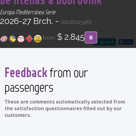
CONTACT
Europa Mediterránea Serie
2026-27 Brch. -
(id:2602326)
Find your Tour
$ 2.845
from
go back
Feedback
from our
passengers
These are comments automatically selected from
the satisfaction questionnaires filled out by our
customers.