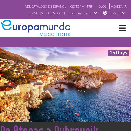
VER CATÁLOGO EN ESPAÑOL
GO TO "MY TRIP"
BLOG
ACADEMIA
TRAVEL AGENCIES LOGIN
Tours in English
USA(en)
NEW
15 Days
BROCHURE PDF
WHERE TO BUY
FEATURED
ABOUT US
<
De Atenas a Dubrovnik