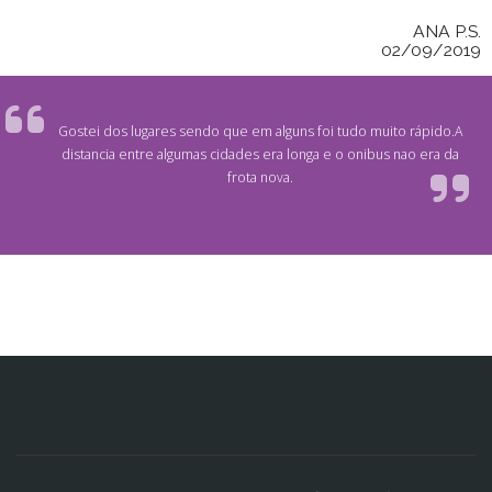
ANA P.S.
02/09/2019
Gostei dos lugares sendo que em alguns foi tudo muito rápido.A
distancia entre algumas cidades era longa e o onibus nao era da
frota nova.