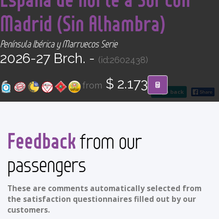
CONTACT
Madrid (Sin Alhambra)
Find your Tour
Península Ibérica y Marruecos Serie
2026-27 Brch. -
(id:2602438)
$ 2.173
from
go back
Feedback
from our
passengers
These are comments automatically selected from
the satisfaction questionnaires filled out by our
customers.