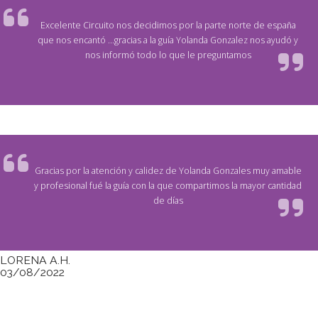
Excelente Circuito nos decidimos por la parte norte de españa
que nos encantó ...gracias a la guía Yolanda Gonzalez nos ayudó y
nos informó todo lo que le preguntamos
Gracias por la atención y calidez de Yolanda Gonzales muy amable
y profesional fué la guía con la que compartimos la mayor cantidad
de días
LORENA A.H.
03/08/2022