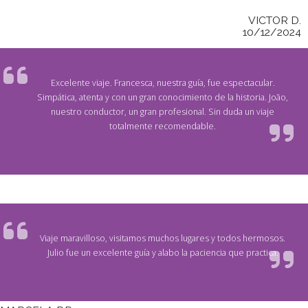
VICTOR D.
10/12/2024
Excelente viaje. Francesca, nuestra guía, fue espectacular.
Simpática, atenta y con un gran conocimiento de la historia. João,
nuestro conductor, un gran profesional. Sin duda un viaje
totalmente recomendable.
Viaje maravilloso, visitamos muchos lugares y todos hermosos.
Julio fue un excelente guía y alabo la paciencia que practica.