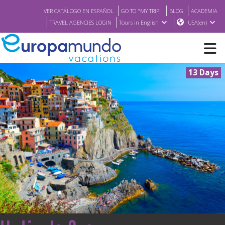
VER CATÁLOGO EN ESPAÑOL
GO TO "MY TRIP"
BLOG
ACADEMIA
TRAVEL AGENCIES LOGIN
Tours in English
USA(en)
13 Days
NEW
BROCHURE PDF
WHERE TO BUY
FEATURED
ABOUT US
<