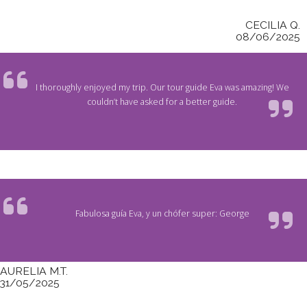
CECILIA Q.
08/06/2025
I thoroughly enjoyed my trip. Our tour guide Eva was amazing! We
couldn’t have asked for a better guide.
Fabulosa guía Eva, y un chófer super: George
AURELIA M.T.
31/05/2025