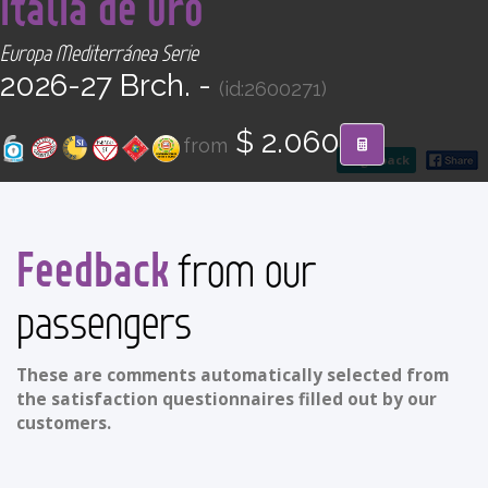
Italia de Oro
CONTACT
Europa Mediterránea Serie
2026-27 Brch. -
Find your Tour
(id:2600271)
$ 2.060
from
go back
Feedback
from our
passengers
These are comments automatically selected from
the satisfaction questionnaires filled out by our
customers.