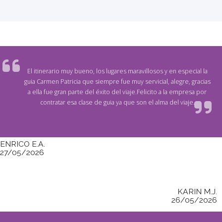
El itinerario muy bueno, los lugares maravillosos y en especial la
guia Carmen Patricia que siempre fue muy servicial, alegre, gracias
a ella fue gran parte del éxito del viaje.Felicito a la empresa por
contratar esa clase de guia ya que son el alma del viaje.
ENRICO E.A.
27/05/2026
KARIN M.J.
26/05/2026