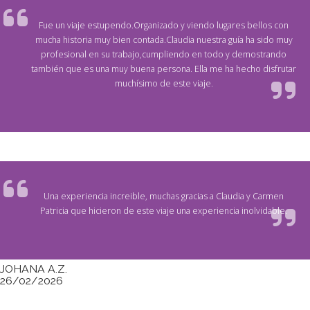
Fue un viaje estupendo.Organizado y viendo lugares bellos con
mucha historia muy bien contada.Claudia nuestra guía ha sido muy
profesional en su trabajo,cumpliendo en todo y demostrando
también que es una muy buena persona. Ella me ha hecho disfrutar
muchísimo de este viaje.
Una experiencia increible, muchas gracias a Claudia y Carmen
Patricia que hicieron de este viaje una experiencia inolvidable.
JOHANA A.Z.
26/02/2026