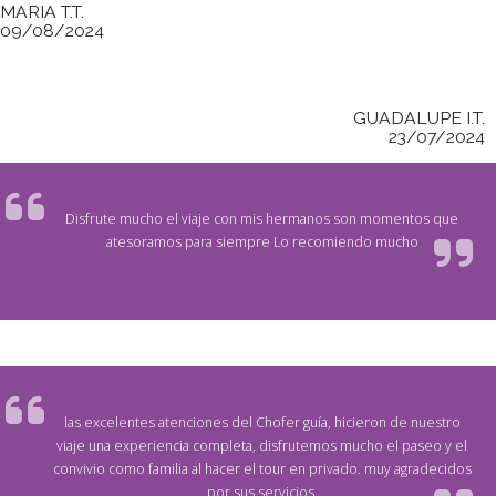
MARIA T.T.
09/08/2024
GUADALUPE I.T.
23/07/2024
Disfrute mucho el viaje con mis hermanos son momentos que
atesoramos para siempre Lo recomiendo mucho
las excelentes atenciones del Chofer guía, hicieron de nuestro
viaje una experiencia completa, disfrutemos mucho el paseo y el
convivio como familia al hacer el tour en privado. muy agradecidos
por sus servicios.