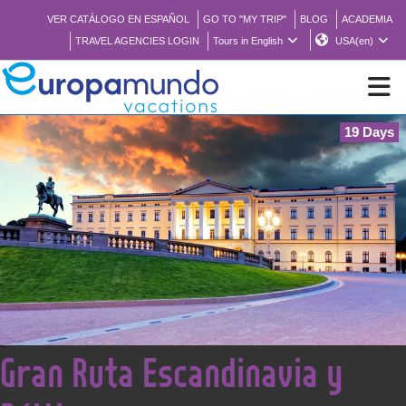
VER CATÁLOGO EN ESPAÑOL
GO TO "MY TRIP"
BLOG
ACADEMIA
TRAVEL AGENCIES LOGIN
Tours in English
USA(en)
19 Days
NEW
BROCHURE PDF
WHERE TO BUY
FEATURED
<
Gran Ruta Escandinavia y
ABOUT US