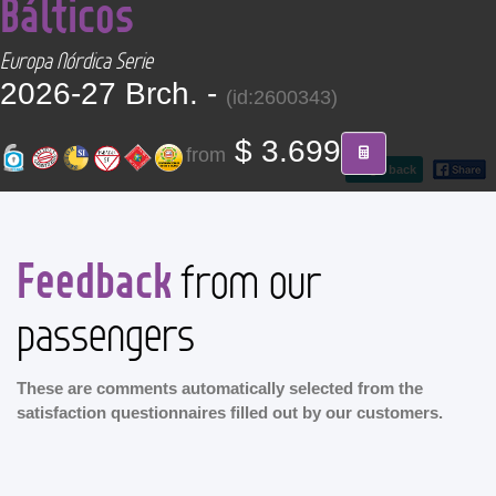
Bálticos
CONTACT
Europa Nórdica Serie
Find your Tour
2026-27 Brch. -
(id:2600343)
$ 3.699
from
go back
Feedback
from our
passengers
These are comments automatically selected from the
satisfaction questionnaires filled out by our customers.