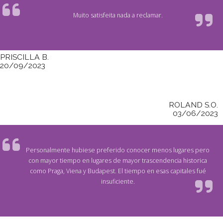
Muito satisfeita nada a reclamar.
PRISCILLA B.
20/09/2023
ROLAND S.O.
03/06/2023
Personalmente hubiese preferido conocer menos lugares pero
con mayor tiempo en lugares de mayor trascendencia historica
como Praga, Viena y Budapest. El tiempo en esas capitales fué
insuficiente.