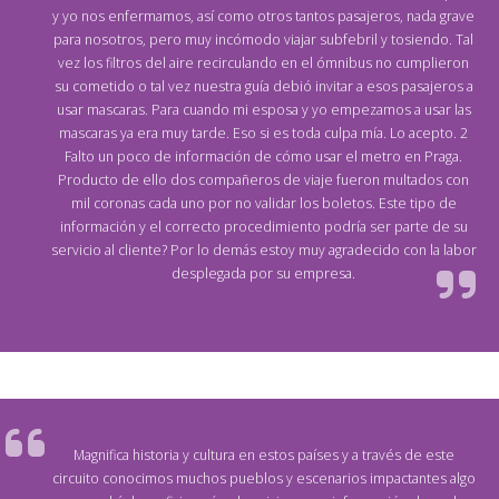
y yo nos enfermamos, así como otros tantos pasajeros, nada grave
para nosotros, pero muy incómodo viajar subfebril y tosiendo. Tal
vez los filtros del aire recirculando en el ómnibus no cumplieron
su cometido o tal vez nuestra guía debió invitar a esos pasajeros a
usar mascaras. Para cuando mi esposa y yo empezamos a usar las
mascaras ya era muy tarde. Eso si es toda culpa mía. Lo acepto. 2
Falto un poco de información de cómo usar el metro en Praga.
Producto de ello dos compañeros de viaje fueron multados con
mil coronas cada uno por no validar los boletos. Este tipo de
información y el correcto procedimiento podría ser parte de su
servicio al cliente? Por lo demás estoy muy agradecido con la labor
desplegada por su empresa.
Magnifica historia y cultura en estos países y a través de este
circuito conocimos muchos pueblos y escenarios impactantes algo