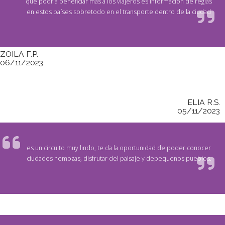
que podría beneficiar más a los viajeros es información de reglas
en estos países sobretodo en el transporte dentro de la ciudad
ZOILA F.P.
06/11/2023
ELIA R.S.
05/11/2023
es un circuito muy lindo, te da la oportunidad de poder conocer
ciudades hemozas, disfrutar del paisaje y depequenos pueblos.