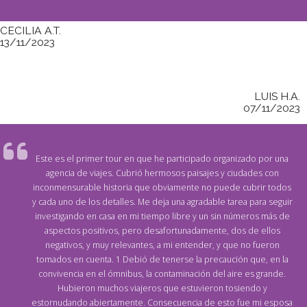
CECILIA A.T.
13/11/2023
LUIS H.A.
07/11/2023
Este es el primer tour en que he participado organizado por una
agencia de viajes. Cubrió hermosos paisajes y ciudades con
inconmensurable historia que obviamente no puede cubrir todos
y cada uno de los detalles. Me deja una agradable tarea para seguir
investigando en casa en mi tiempo libre y un sin números más de
aspectos positivos, pero desafortunadamente, dos de ellos
negativos, y muy relevantes, a mi entender, y que no fueron
tomados en cuenta. 1 Debió de tenerse la precaución que, en la
convivencia en el ómnibus, la contaminación del aire es grande.
Hubieron muchos viajeros que estuvieron tosiendo y
estornudando abiertamente. Consecuencia de esto fue mi esposa