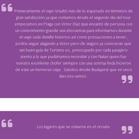
Primeramente el viaje resultó más de lo esperado en términos de
gran satisfacción ya que contamos desde el segundo dia del tour
empezamos en Praga con Víctor Díaz que encantó de persona con
un conocimiento grande una elocuencia para informarnos durante
el viaje cada detalle histórico así como precauciones a tener ,
podría seguir alagando a Víctor pero de seguro ya conocerán que
tan buen guía de Turismo es , preocupado por cada pasajero
atento a lo que pudiéramos necesitar y con Natan quien fue
nuestro excelente chofer siempre con una sonrisa linda hicieron
de este un hermoso viaje . Saludos desde Budapest que en unos
dias nos vamos .
Los lugares que se visitaron en el circuito