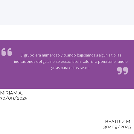
El grupo era numeroso y cuando bajábamos a algún sitio las
indicaciones del guía no se escuchaban, valdría la pena tener audio
guías para estos casos.
MIRIAM A.
30/09/2025
BEATRIZ M.
30/09/2025