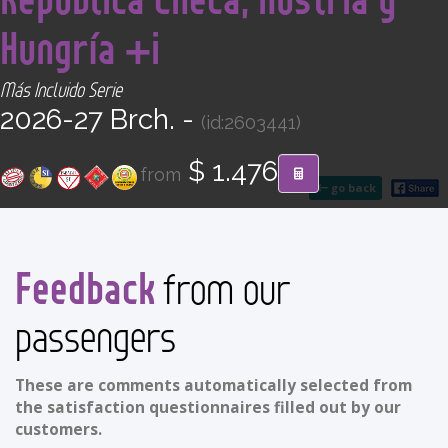
CONTACT
Hungría +i
Find your Tour
Más Incluido Serie
2026-27 Brch. -
(id:2603441)
$ 1.476
from
go back
Feedback
from our
passengers
These are comments automatically selected from
the satisfaction questionnaires filled out by our
customers.