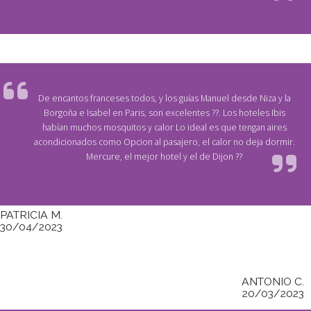
De encantos franceses todos, y los guías Manuel desde Niza y la
Borgoña e Isabel en Paris, son excelentes ??. Los hoteles Ibis
habían muchos mosquitos y calor Lo ideal es que tengan aires
acondicionados como Opcion al pasajero, el calor no deja dormir.
Mercure, el mejor hotel y el de Dijon ??
PATRICIA M.
30/04/2023
ANTONIO C.
20/03/2023