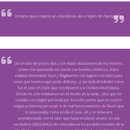
Gostaria que a viagem se estendesse até a região de champanhe.
Un circuito de pocos días y con malas ubicaciones de los hoteles,
si bien Europamundo no cuenta con hoteles céntricos, éstos
estaban demasiado lejos y llegábamos con lugares cerrados para
cenar,que tuvimos que pedir delivery , o sin nada alrededor,como
fue el caso en Dijón que nos llevaron a la Ciudad Universitaria,
donde no sólo estábamos en el medio de la nada...,sino que no
contaba con ningún personal por la noche,suerte que no ocurrió
ningún problema personal, si de mal funcionamiento de llaves que
lo solucionaba como podía el Guía...ah y no tenía aire
acondicionado con el calor que hacía en pleno verano, es una
verdadera VERGUENZA No coincidieron los posibles hoteles de la