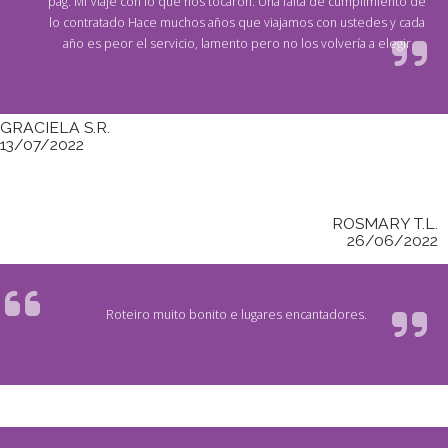
pág. Mi Viaje con lo que nos tocaron. Una falta de cumplimiento de
lo contratado Hace muchos años que viajamos con ustedes y cada
año es peor el servicio, lamento pero no los volvería a elegir
GRACIELA S.R.
13/07/2022
ROSMARY T.L.
26/06/2022
Roteiro muito bonito e lugares encantadores.