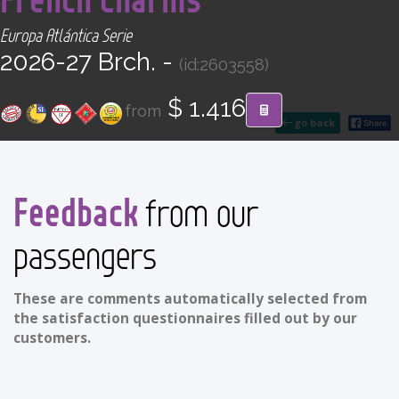
CONTACT
Europa Atlántica Serie
2026-27 Brch. -
(id:2603558)
Find your Tour
$ 1.416
from
go back
Feedback
from our
passengers
These are comments automatically selected from
the satisfaction questionnaires filled out by our
customers.