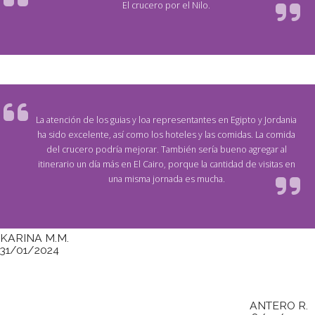
El crucero por el Nilo.
La atención de los guias y loa representantes en Egipto y Jordania
ha sido excelente, así como los hoteles y las comidas. La comida
del crucero podría mejorar. También sería bueno agregar al
itinerario un día más en El Cairo, porque la cantidad de visitas en
una misma jornada es mucha.
KARINA M.M.
31/01/2024
ANTERO R.