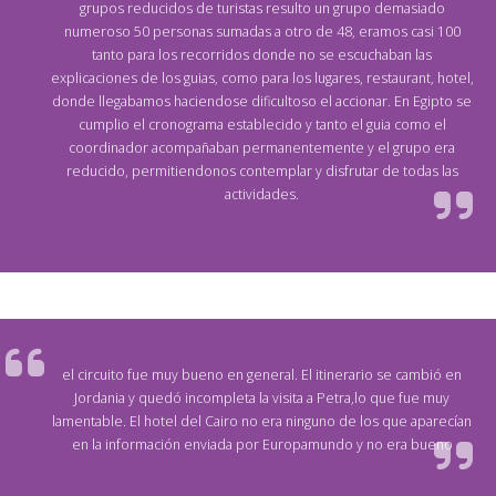
grupos reducidos de turistas resulto un grupo demasiado
numeroso 50 personas sumadas a otro de 48, eramos casi 100
tanto para los recorridos donde no se escuchaban las
explicaciones de los guias, como para los lugares, restaurant, hotel,
donde llegabamos haciendose dificultoso el accionar. En Egipto se
cumplio el cronograma establecido y tanto el guia como el
coordinador acompañaban permanentemente y el grupo era
reducido, permitiendonos contemplar y disfrutar de todas las
actividades.
el circuito fue muy bueno en general. El itinerario se cambió en
Jordania y quedó incompleta la visita a Petra,lo que fue muy
lamentable. El hotel del Cairo no era ninguno de los que aparecían
en la información enviada por Europamundo y no era bueno