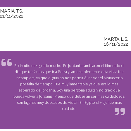
MARIA T.S.
21/11/2022
MARTA L.S.
16/11/2022
El circuito me agradó mucho. En Jordania cambiaron el itinerario el
dia que teníamos que ir a Petra y lamentablemente esta visita fue
incompleta, ya que el guía no nos permitió ir a ver el Monasterio
por falta de tiempo. Fue muy lamentable ya que era lo mas
esperado de Jordania. Soy una persona adulta y no creo que
pueda volver a Jordania. Pienso que deberían ser mas cuidadosos,
son lugares muy deseados de visitar. En Egipto el viaje fue mas
cuidado.