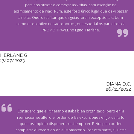
para nos buscar e começar as visitas, com exceção no
acampamento de Wadi Rum, este foi o único lugar que os vi passar
a noite. Quero ratificar que os guias foram excepcionais, bem
como o receptivo nos aeroportos, em especial os parceiros da
PROMO TRAVEL no Egito. Herlane.
HERLANE G.
17/07/2023
DIANA D.C.
26/11/2022
Considero que el itinerario estaba bien organizado, pero en la
realizacion se altero el orden de las excursiones en Jordania lo
que nos impidio disponer mas tiempo en Petra para poder
completar el recorrido en el Monasterio. Por otra parte, al juntar