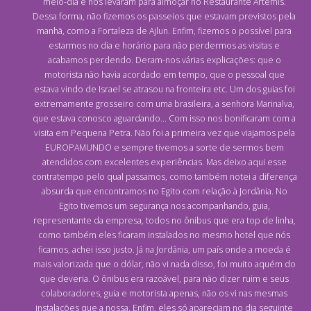
meio-dia e nos levaram para almoçar no Restaurante Artêmis.
Dessa forma, não fizemos os passeios que estavam previstos pela
manhã, como a Fortaleza de Ajlun. Enfim, fizemos o possível para
estarmos no dia e horário para não perdermos as visitas e
acabamos perdendo. Deram-nos várias explicações: que o
motorista não havia acordado em tempo, que o pessoal que
estava vindo de Israel se atrasou na fronteira etc. Um dos guias foi
extremamente grosseiro com uma brasileira, a senhora Marinalva,
que estava conosco aguardando... Com isso nos bonificaram com a
visita em Pequena Petra. Não foi a primeira vez que viajamos pela
EUROPAMUNDO e sempre tivemos a sorte de sermos bem
atendidos com excelentes experiências. Mas deixo aqui esse
contratempo pelo qual passamos, como também notei a diferença
absurda que encontramos no Egito com relação à Jordânia. No
Egito tivemos um segurança nos acompanhando, guia,
representante da empresa, todos no ônibus que era top de linha,
como também eles ficaram instalados no mesmo hotel que nós
ficamos, achei isso justo. Já na Jordânia, um país onde a moeda é
mais valorizada que o dólar, não vi nada disso, foi muito aquém do
que deveria. O ônibus era razoável, para não dizer ruim e seus
colaboradores, guia e motorista apenas, não os vi nas mesmas
instalações que a nossa. Enfim, eles só apareciam no dia seguinte