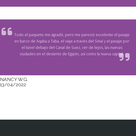
Todo el paquete me agradó, pero me pareció excelente el pasaje
en barco de Aqaba a Taba, el viaje a través del Sinaí y el pasaje por
el túnel debajo del Canal de Suez, ver de lejos, las nuevas
ciudades en el desierto de Egipto, así como la nueva capital.
NANCY W.G.
13/04/2022