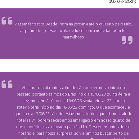
18/07/2023
Viagem fantástica Desde Petra na Jordânia até o cruzeiro pelo Nilo,
as pirâmides, o espetáculo de luz e som à noite também foi
maravilhoso
Viajamos um dia antes, a fim de não perdermos o início do
passeio, portanto saímos do Brasil no dia 15/06/23 quinta-feira e
chegamos em Amã no dia 16/06/23 sexta-feira às 22h, pois o
roteiro teria início no dia 18/06/23 domingo. O que aconteceu é
que no dia 17/06/23 sábado estávamos cientes que iríamos sair do
hotel às 8h, porém recebemos uma ligação em nosso quarto de
que o horário havia mudado para às 11h. Descemos antes desse
horário e, para nossa surpresa, só vieram nos buscar perto de