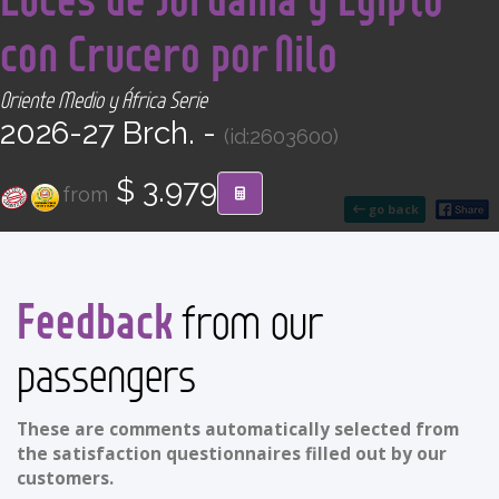
CONTACT
con Crucero por Nilo
Find your Tour
Oriente Medio y África Serie
2026-27 Brch. -
(id:2603600)
$ 3.979
from
go back
Feedback
from our
passengers
These are comments automatically selected from
the satisfaction questionnaires filled out by our
customers.