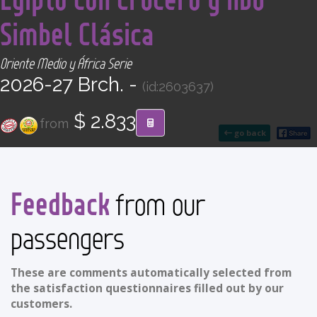
CONTACT
Simbel Clásica
Find your Tour
Oriente Medio y África Serie
2026-27 Brch. -
(id:2603637)
$ 2.833
from
go back
Feedback
from our
passengers
These are comments automatically selected from
the satisfaction questionnaires filled out by our
customers.