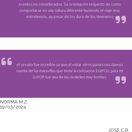
eventos no considerados. Su orientación respecto de como
comportarse en una cultura diferente haciendo el viaje muy
entretenido, ap pesar de los duro de los itinerarios
el circuito fue increíble ya que al visitar otros paises nos damos
cuenta de las maravillas que tiene la civilización EGIPCIA, para mi
LUXOR fue una de las ciudades muy bonitas.
NORMA M.Z.
19/03/2024
JOSE C.R.