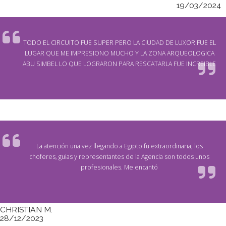
19/03/2024
TODO EL CIRCUITO FUE SUPER PERO LA CIUDAD DE LUXOR FUE EL
LUGAR QUE ME IMPRESIONO MUCHO Y LA ZONA ARQUEOLOGICA
ABU SIMBEL LO QUE LOGRARON PARA RESCATARLA FUE INCREIBLE
La atención una vez llegando a Egipto fu extraordinaria, los
choferes, guias y representantes de la Agencia son todos unos
profesionales. Me encantó
CHRISTIAN M.
28/12/2023