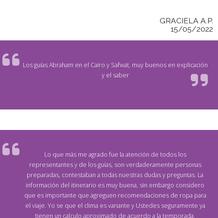
GRACIELA A.P.
15/05/2022
Los guías Abraham en el Cairo y Safwat, muy buenos en explicación
y el saber
Lo que más me agrado fue la atención de todos los
representantes y de los guías, son verdaderamente personas
preparadas, contestaban a todas nuestras dudas y preguntas. La
información del itinerario es muy buena, sin embargo considero
que es importante que agreguen recomendaciones de ropa para
el viaje. Yo se que el clima es variante y Ustedes seguramente ya
tienen un calculo aproximado de acuerdo a la temporada.