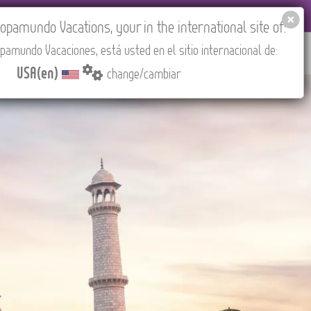
EL AGENCIES LOGIN
Tours in English
USA(en)
pamundo Vacations, your in the international site of:
pamundo Vacaciones, está usted en el sitio internacional de:
RED
ABOUT US
CONTACT
Find your Tour
USA(en)
change/cambiar