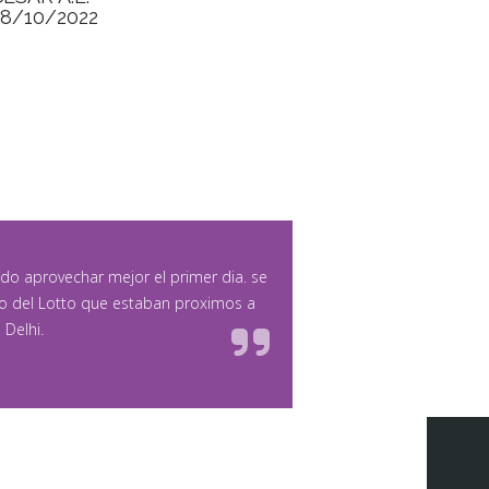
28/10/2022
udo aprovechar mejor el primer dia. se
lo del Lotto que estaban proximos a
 Delhi.