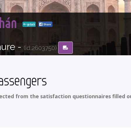
thán
go back
hure -
(id:2603750)
assengers
ted from the satisfaction questionnaires filled o