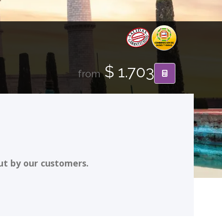
$ 1.703
from
ut by our customers.