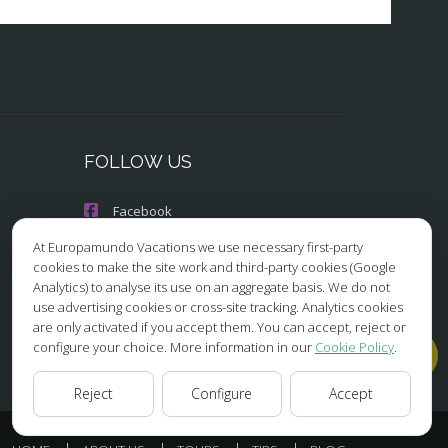
FOLLOW US
Facebook
At Europamundo Vacations we use necessary first-party
Instagram
cookies to make the site work and third-party cookies (Google
Analytics) to analyse its use on an aggregate basis. We do not
X/Twitter
use advertising cookies or cross-site tracking. Analytics cookies
are only activated if you accept them. You can accept, reject or
Youtube
configure your choice. More information in our
Cookie Policy
.
Reject
Configure
Accept