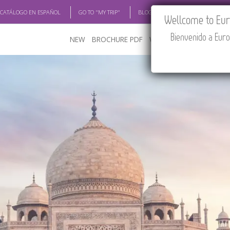
 CATÁLOGO EN ESPAÑOL
GO TO "MY TRIP"
BLOG
ACADEMIA
TRAV
Wellcome to Euro
Bienvenido a Euro
NEW
BROCHURE PDF
WHERE TO BUY
FEATU