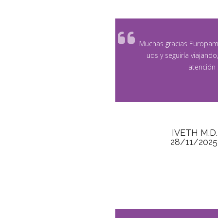
Muchas gracias Europam
uds y seguiría viajand
atención
IVETH M.D.
28/11/2025