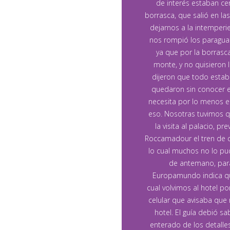
de interés estaban ce
borrasca, que salió en la
dejarnos a la intemperi
nos rompió los paraguas
ya que por la borrasca
monte, y no quisieron 
dijeron que todo estab
quedaron sin conocer el
necesita por lo menos e
eso. Nosotras tuvimos q
la visita al palacio, p
Roccamadour el tren de cr
lo cual muchos no lo pud
de antemano, para 
Europamundo indica que 
cual volvimos al hotel po
celular que avisaba que 
hotel. El guía debió sa
enterado de los detalle