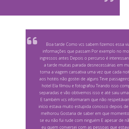
Boa tarde Como vcs sabem fizemos essa via
informações que passam Por exemplo no mon
ingressos antes Depois o percurso é interessa
a tarde muitas parada desnecessárias em mui
torna a viagem cansativa uma vez que cada noi
aos hotéis não gostei de alguns Teve passagei
hotel Ela filmou e fotografou Tirando isso 
separadas e vão obtivemos isso e até saiu uma
E também vcs informaram que não respeitávamos
início estava muito estupida conosco depois d
melhorou Gostaria de saber em que momento 
se eu não fui rude com ninguém E apesar de nã
eu quem conversei com as pessoas que estava