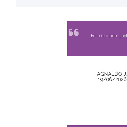
<
Foi muito bom conh
AGNALDO J.
19/06/2026