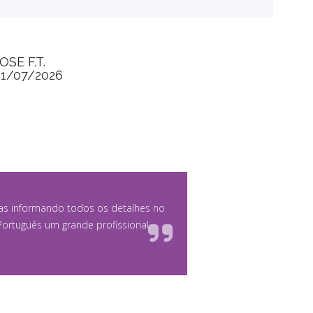
OSE F.T.
31/07/2026
ias informando todos os detalhes no
Português um grande profissional.