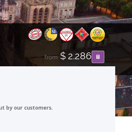
$ 2.286
from
ut by our customers.