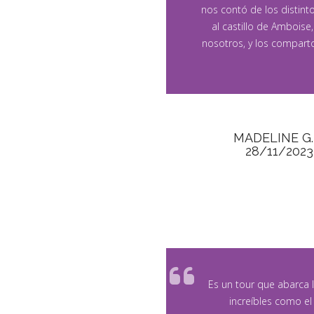
nos contó de los distint
al castillo de Amboise
nosotros, y los comparto 
MADELINE G.
28/11/2023
Es un tour que abarca 
increíbles como el