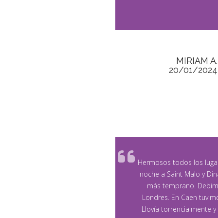
MIRIAM A.
20/01/2024
Hermosos todos los luga
noche a Saint Malo y Din
más temprano. Debimo
Londres. En Caen tuvimo
Llovía torrencialmente y