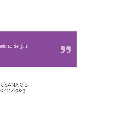
alidad del guía
SUSANA G.B.
30/11/2023