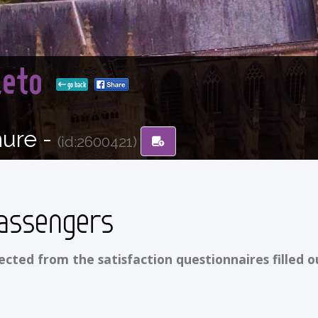
leto
go back
hure -
(id:2600421)
assengers
ted from the satisfaction questionnaires filled o