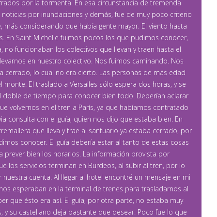
rrados por la tormenta. En esa circunstancia de tremenda
s noticias por inundaciones y demás, fue de muy poco criterio
e, más considerando que había gente mayor. El viento hasta
. En Saint Michelle fuimos pocos los que pudimos conocer,
, no funcionaban los colectivos que llevan y traen hasta el
llevarnos en nuestro colectivo. Nos fuimos caminando. Nos
a cerrado, lo cual no era cierto. Las personas de más edad
 monte. El traslado a Versalles sólo espera dos horas, y se
l doble de tiempo para conocer bien todo. Deberían aclarar
ue volvernos en el tren a París, ya que habíamos contratado
revia consulta con el guía, quien nos dijo que estaba bien. En
emallera que lleva y trae al santuario ya estaba cerrado, por
imos conocer. El guía debería estar al tanto de estas cosas
prever bien los horarios. La información provista por
los servicios terminan en Burdeos, al subir al tren, por lo
r nuestra cuenta. Al llegar al hotel encontré un mensaje en mi
nos esperaban en la terminal de trenes para trasladarnos al
ber que ésto era así. El guía, por otra parte, no estaba muy
s, y su castellano deja bastante que desear. Poco fue lo que