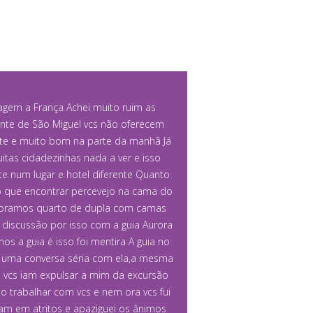
gem a França Achei muito ruim as
te de São Miguel vcs não oferecem
nte e muito bom na parte da manhã Já
tas cidadezinhas nada a ver e isso
te num lugar e hotel diferente Quanto
ro que encontrar percevejo na cama do
compramos quarto de dupla com camas
 discussão por isso com a guia Aurora
 a guia é isso foi mentira A guia no
e uma conversa séria com ela,a mesma
vcs iam expulsar a mim da excursão
o trabalhar com vcs e nem ora vcs fui
m em atritos e apaziguei os ânimos