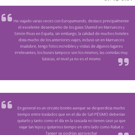
He viajado varias veces con Europamundo, destaco principalmente
el excelente desempeño de los guías Shamid en Marruecos y
Simón Rivas en España, sin embargo, la calidad de muchos hoteles
dista mucho de los anteriores viajes, incluso un en Marruecos
insalubre, tengo fotos increibles y visitas de algunos lugares
irrelevantes, los buses tampoco son los mismos, las comidas muy
básicas, el nivel ya no es el mismo
En general es un circuito bonito aunque se desperdicia mucho
tiempo entre traslados que en el día de Safi PÉSIMO deberían
quitarlo y tanto como el día en la cascada no tienen caso ya que
viajar tan lejos y quitarnos tiempo en otro lado como Rabat o
Tanger se podrían aprovechar