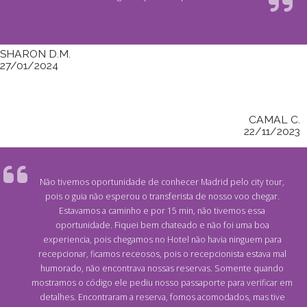
SHARON D.M.
27/01/2024
CAMAL C.
22/11/2023
Não tivemos oportunidade de conhecer Madrid pelo city tour,
pois o guia não esperou o transferista de nosso voo chegar.
Estavamos a caminho e por 15 min, não tivemos essa
oportunidade. Fiquei bem chateado e não foi uma boa
experiencia, pois chegamos no Hotel não havia ninguem para
recepcionar, ficamos receosos, pois o recepcionista estava mal
humorado, não encontrava nossas reservas. Somente quando
mostramos o código ele pediu nosso passaporte para verificar em
detalhes. Encontraram a reserva, fomos acomodados, mas tive