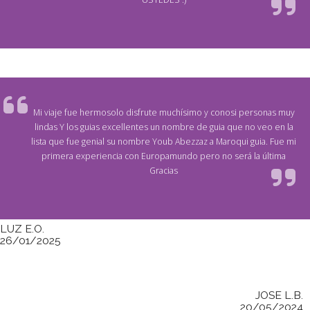
Mi viaje fue hermosolo disfrute muchísimo y conosi personas muy
lindas Y los guias excellentes un nombre de guia que no veo en la
lista que fue genial su nombre Youb Abezzaz a Maroqui guia. Fue mi
primera experiencia con Europamundo pero no será la última
Gracias
LUZ E.O.
26/01/2025
JOSE L.B.
20/05/2024