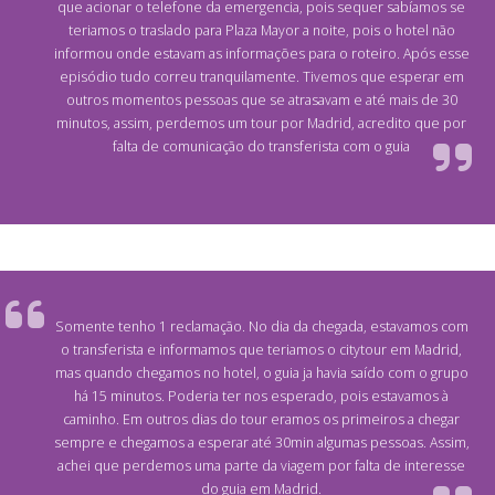
que acionar o telefone da emergencia, pois sequer sabíamos se
teriamos o traslado para Plaza Mayor a noite, pois o hotel não
informou onde estavam as informações para o roteiro. Após esse
episódio tudo correu tranquilamente. Tivemos que esperar em
outros momentos pessoas que se atrasavam e até mais de 30
minutos, assim, perdemos um tour por Madrid, acredito que por
falta de comunicação do transferista com o guia
Somente tenho 1 reclamação. No dia da chegada, estavamos com
o transferista e informamos que teriamos o citytour em Madrid,
mas quando chegamos no hotel, o guia ja havia saído com o grupo
há 15 minutos. Poderia ter nos esperado, pois estavamos à
caminho. Em outros dias do tour eramos os primeiros a chegar
sempre e chegamos a esperar até 30min algumas pessoas. Assim,
achei que perdemos uma parte da viagem por falta de interesse
do guia em Madrid.