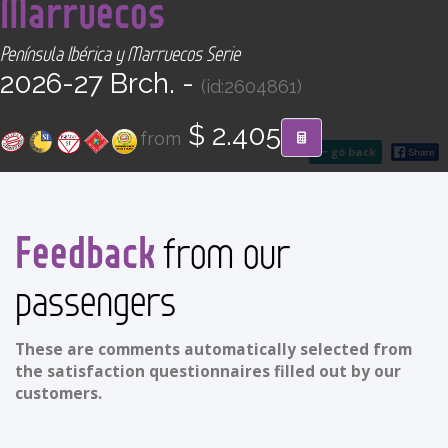
Marruecos
CONTACT
Península Ibérica y Marruecos Serie
Find your Tour
2026-27 Brch. -
(id:2604861)
$ 2.405
from
go back
Feedback
from our
passengers
These are comments automatically selected from
the satisfaction questionnaires filled out by our
customers.