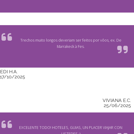
Trechos muito longos deveriam ser feitos por vôos, ex. De
Marrakeck à Fes.
EDI H.A.
17/10/2025
VIVIANA E.C.
25/06/2025
EXCELENTE TODO! HOTELES, GUIAS, UN PLACER VIAJAR CON
USTEDES :)