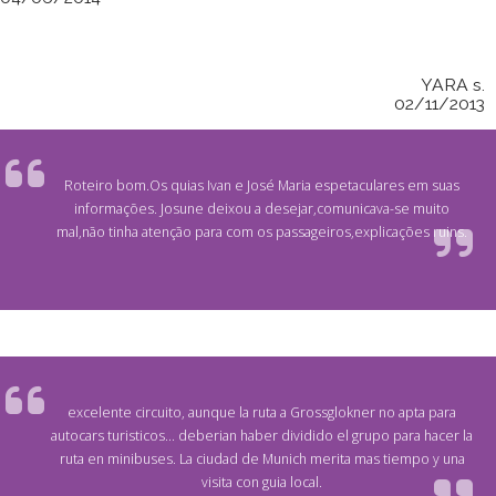
YARA s.
02/11/2013
Roteiro bom.Os quias Ivan e José Maria espetaculares em suas
informações. Josune deixou a desejar,comunicava-se muito
mal,não tinha atenção para com os passageiros,explicações ruins.
excelente circuito, aunque la ruta a Grossglokner no apta para
autocars turisticos... deberian haber dividido el grupo para hacer la
ruta en minibuses. La ciudad de Munich merita mas tiempo y una
visita con guia local.