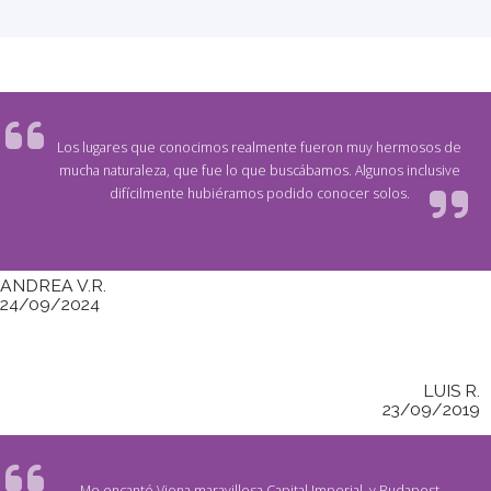
Los lugares que conocimos realmente fueron muy hermosos de
mucha naturaleza, que fue lo que buscábamos. Algunos inclusive
difícilmente hubiéramos podido conocer solos.
ANDREA V.R.
24/09/2024
LUIS R.
23/09/2019
Me encantó Viena maravillosa Capital Imperial, y Budapest