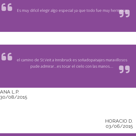
Es muy dificil elegir algo especial ya que todo fue muy hermoso
el camino de St.Veit a Innsbruck es soñadopaisajes maravillosos
pude admirar...es tocar el cielo con las manos....
ANA L.P.
30/08/2015
HORACIO D.
03/06/2015