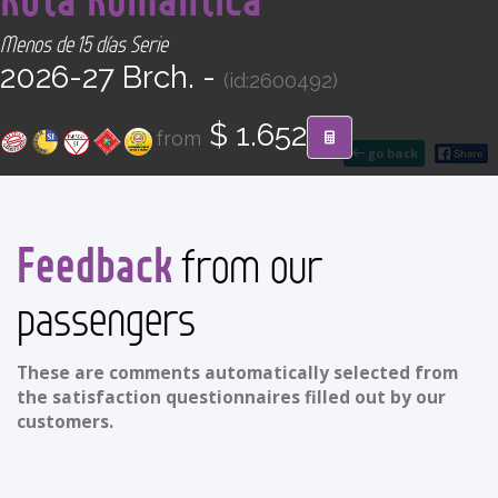
CONTACT
Menos de 15 días Serie
2026-27 Brch. -
(id:2600492)
Find your Tour
$ 1.652
from
go back
Feedback
from our
passengers
These are comments automatically selected from
the satisfaction questionnaires filled out by our
customers.