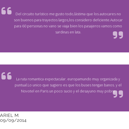
Del circuito turístico me gusto todo,lástima que los autocares no
son buenos para trayectos largos,los considero deficiente.Autocar
para 60 personas no vano se viaja bien los pasajeros vamos como
sardinas en lata.
La ruta romantica expectacular. europamundo muy organizada y
puntual.Lo unico que sugiero es que los buses tengan banos. y el
Novotel en Paris un poco sucio y el desayuno muy pobre
ARIEL M.
09/09/2014