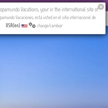
EL AGENCIES LOGIN
Tours in English
USA(en)
pamundo Vacations, your in the international site of:
pamundo Vacaciones, está usted en el sitio internacional de:
RED
ABOUT US
CONTACT
Find your Tour
USA(en)
change/cambiar