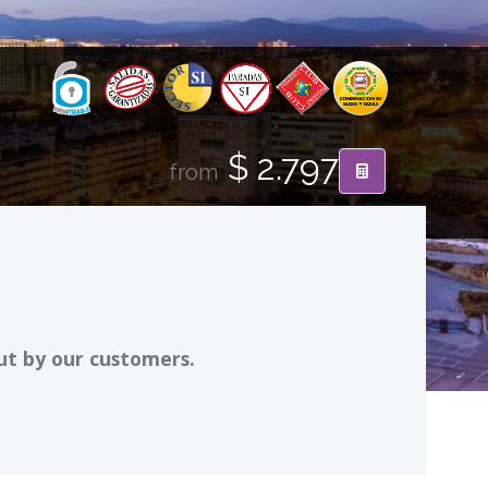
$ 2.797
from
ut by our customers.