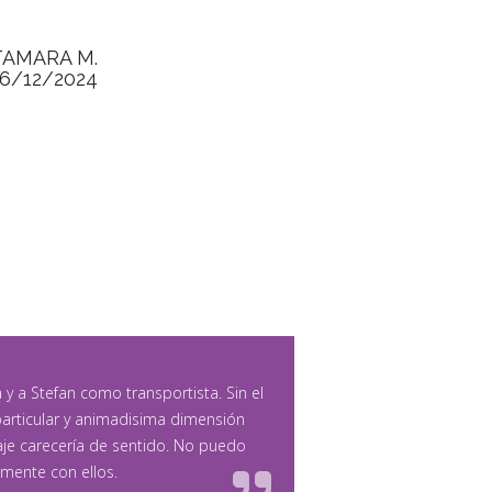
TAMARA M.
16/12/2024
y a Stefan como transportista. Sin el
 particular y animadisima dimensión
viaje carecería de sentido. No puedo
mente con ellos.