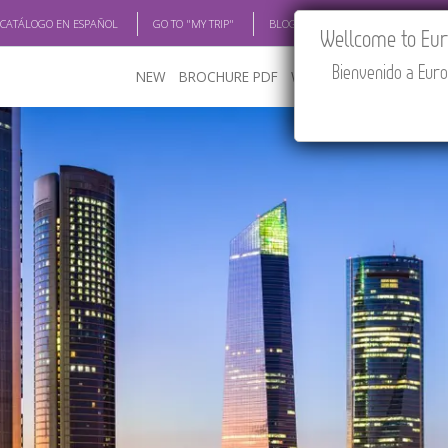
 CATÁLOGO EN ESPAÑOL
GO TO "MY TRIP"
BLOG
ACADEMIA
TRAV
Wellcome to Euro
Bienvenido a Euro
NEW
BROCHURE PDF
WHERE TO BUY
FEATU