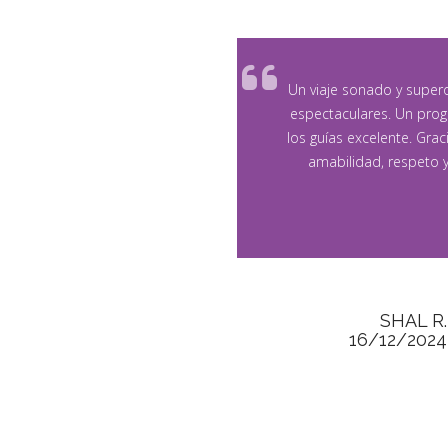
Un viaje sonado y supero
espectaculares. Un prog
los guías excelente. Grac
amabilidad, respeto y
SHAL R.
16/12/2024