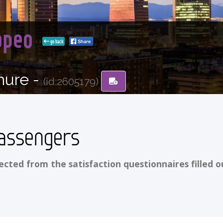
ropeo
go back
hure -
(id:2605179)
assengers
ted from the satisfaction questionnaires filled o