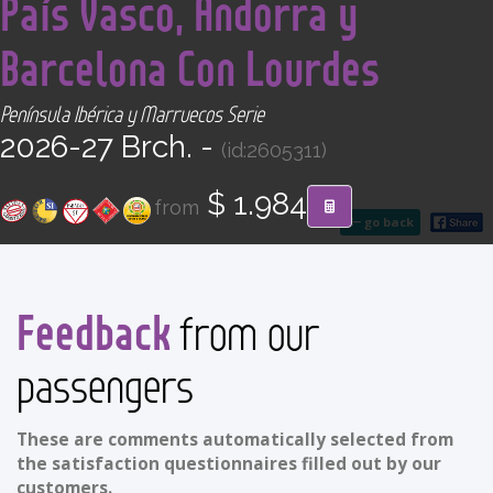
País Vasco, Andorra y
CONTACT
Barcelona Con Lourdes
Find your Tour
Península Ibérica y Marruecos Serie
2026-27 Brch. -
(id:2605311)
$ 1.984
from
go back
Feedback
from our
passengers
These are comments automatically selected from
the satisfaction questionnaires filled out by our
customers.