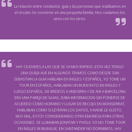
La relación entre conductor, guía y las personas que estábamos en
el circuito.Se convierte en una pequeña familia. Nos cuidamos los
unos con los otros.
HAY CIUDADES A LAS QUE SE VA MUY RAPIDO, ESTA VEZ TENGO
UNA QUEJA AUE EN ALGUNOS TRAMOS COMO DESDE SAN
SEBASTIAN LA GUIA HABLABA EN INGLES Y ESPAÑOL, YO TOME UN
TOUR EN ESPAÑOL, HABLABAN UN BUEN RATO EN INGLES Y
LUEGO ESPAÑOL. DE BRDEOS A ANDORRA Y DE AHI A BARCELONA
ERA UNA PAREJA DE GUIAS, DABA INFORMACION SIN PONERSE DE
ACUERDO COMO HORARIO Y LUGAR DE RECOJO EN MONSERRAT,
HABLABAN COMO SI LEYERAN LOS DATOS, A NADIE LE GUSTO,
MUY MAL, ESTOY CONSIDERANDO OTRA EMORESA PARA OTRAS
OCASIONES. SE LLAMABAN JONATAN Y PAOLA. YO NO TOME TOUR
EN INGLES NI BILINGUE, EN SANTANDER NO DORMIMOS. HAY