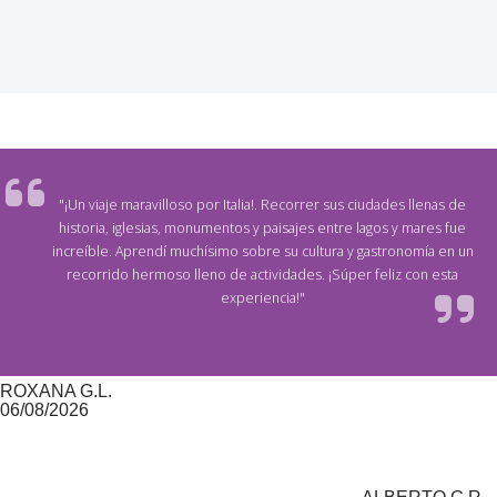
"¡Un viaje maravilloso por Italia!. Recorrer sus ciudades llenas de
historia, iglesias, monumentos y paisajes entre lagos y mares fue
increíble. Aprendí muchísimo sobre su cultura y gastronomía en un
recorrido hermoso lleno de actividades. ¡Súper feliz con esta
experiencia!"
ROXANA G.L.
06/08/2026