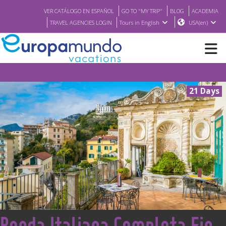
VER CATÁLOGO EN ESPAÑOL
GO TO "MY TRIP"
BLOG
ACADEMIA
TRAVEL AGENCIES LOGIN
Tours in English
USA(en)
NEW
21 Days
BROCHURE PDF
WHERE TO BUY
FEATURED
ABOUT US
<
Ronda Italiana Completa Fin