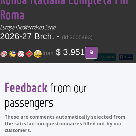
CONTACT
Roma
Find your Tour
Europa Mediterránea Serie
2026-27 Brch. -
(id:2605493)
$ 3.951
from
go back
Feedback
from our
passengers
These are comments automatically selected from
the satisfaction questionnaires filled out by our
customers.