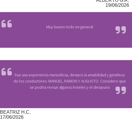
ALBERTO G.R.
19/06/2026
Muy bueno todo en general
Fue una experiencia maravillosa, destaco la amabilidad y gentileza
de los conductores: MANUEL, RAMON Y AUGUSTO. Considero que
se podria revisar algunos hoteles y el desayuno
BEATRIZ H.C.
17/06/2026