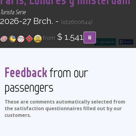
CONTACT
Turista Serie
2026-27 Brch. -
(id:2600644)
Find your Tour
$ 1.541
from
go back
Feedback
from our
passengers
These are comments automatically selected from
the satisfaction questionnaires filled out by our
customers.