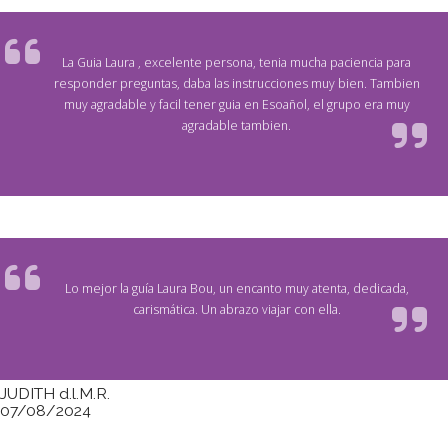
La Guia Laura , excelente persona, tenia mucha paciencia para
responder preguntas, daba las instrucciones muy bien. Tambien
muy agradable y facil tener guia en Esoañol, el grupo era muy
agradable tambien.
Lo mejor la guía Laura Bou, un encanto muy atenta, dedicada,
carismática. Un abrazo viajar con ella.
JUDITH d.l.M.R.
07/08/2024