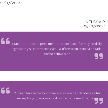
12/07/2024
NELSY A.R.
05/07/2024
Gracias por todo, especialmente al señor Frank, fue muy cordial y
agradable y su información clara. La informacion recibida en cada
ciudad estuvo bien
O mais interessante foi conhecer os vilarejos holandeses e ter
uma explicação, pela guia local, sobre os diques holandeses.