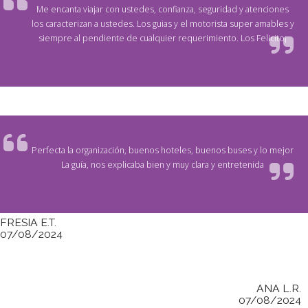
Me encanta viajar con ustedes, confianza, seguridad y atenciones
los caracterizan a ustedes. Los guias y el motorista super amables y
siempre al pendiente de cualquier requerimiento. Los Felicito¡
Perfecta la organización, buenos hoteles, buenos buses y lo mejor
La guía, nos explicaba bien y muy clara y entretenida
FRESIA E.T.
07/08/2024
ANA L.R.
07/08/2024