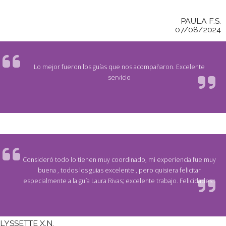
PAULA F.S.
07/08/2024
Lo mejor fueron los guías que nos acompañaron. Excelente
servicio
Consideró todo lo tienen muy coordinado, mi experiencia fue muy
buena , todos los guias excelente , pero quisiera felicitar
especialmente a la guía Laura Rivas; excelente trabajo. Felicidades :
LYSSETTE X.N.