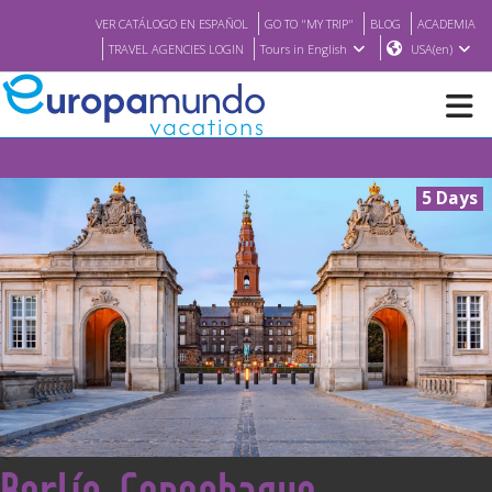
VER CATÁLOGO EN ESPAÑOL
GO TO "MY TRIP"
BLOG
ACADEMIA
TRAVEL AGENCIES LOGIN
Tours in English
USA(en)
NEW
5 Days
BROCHURE PDF
WHERE TO BUY
FEATURED
ABOUT US
<
Berlín, Copenhague