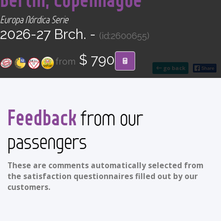
CONTACT
Europa Nórdica Serie
2026-27 Brch. -
(id:2600655)
Find your Tour
$ 790
from
go back
Feedback
from our
passengers
These are comments automatically selected from
the satisfaction questionnaires filled out by our
customers.