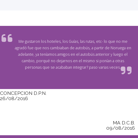
Me gustaron los hoteles, los Guías, las rutas, etc- lo que no me
agradó fue que nos cambiaban de autobús, a partir de Noruega en
adelante, ya teníamos amigos en el autobús anterior y luego el
cambio, porqué no dejarnos en el mismo si ponían a otras
personas que se acababan integrar? paso varias veces.
CONCEPCION D.P.N.
26/08/2016
MA D.C.B.
09/08/2016