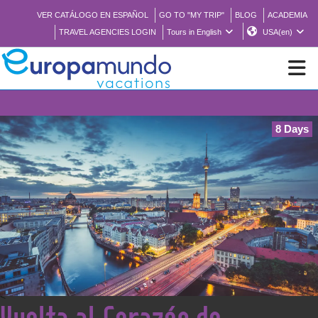
VER CATÁLOGO EN ESPAÑOL
GO TO "MY TRIP"
BLOG
ACADEMIA
TRAVEL AGENCIES LOGIN
Tours in English
USA(en)
NEW
8 Days
BROCHURE PDF
WHERE TO BUY
FEATURED
ABOUT US
<
Vuelta al Corazón de