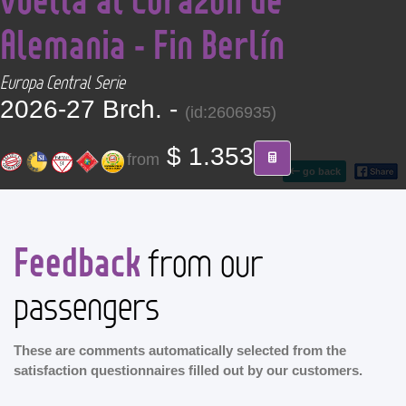
CONTACT
Alemania - Fin Berlín
Find your Tour
Europa Central Serie
2026-27 Brch. -
(id:2606935)
$ 1.353
from
go back
Feedback
from our
passengers
These are comments automatically selected from the
satisfaction questionnaires filled out by our customers.