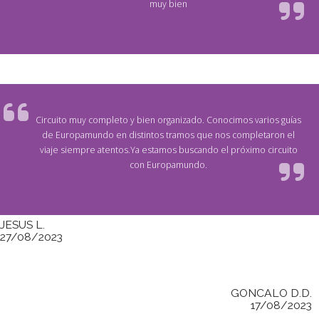
muy bien
Circuito muy completo y bien organizado. Conocimos varios guías
de Europamundo en distintos tramos que nos completaron el
viaje siempre atentos.Ya estamos buscando el próximo circuito
con Europamundo.
JESUS L.
27/08/2023
GONCALO D.D.
17/08/2023