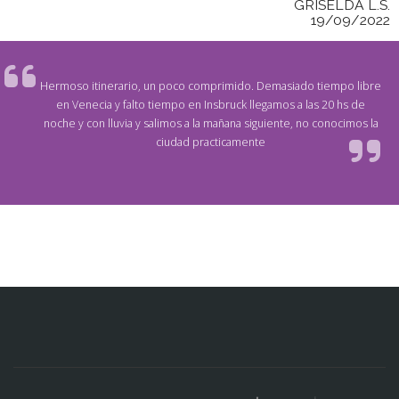
GRISELDA L.S.
19/09/2022
Hermoso itinerario, un poco comprimido. Demasiado tiempo libre
en Venecia y falto tiempo en Insbruck llegamos a las 20 hs de
noche y con lluvia y salimos a la mañana siguiente, no conocimos la
ciudad practicamente