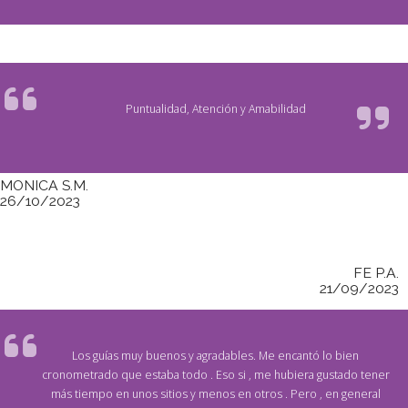
Puntualidad, Atención y Amabilidad
MONICA S.M.
26/10/2023
FE P.A.
21/09/2023
Los guías muy buenos y agradables. Me encantó lo bien
cronometrado que estaba todo . Eso si , me hubiera gustado tener
más tiempo en unos sitios y menos en otros . Pero , en general