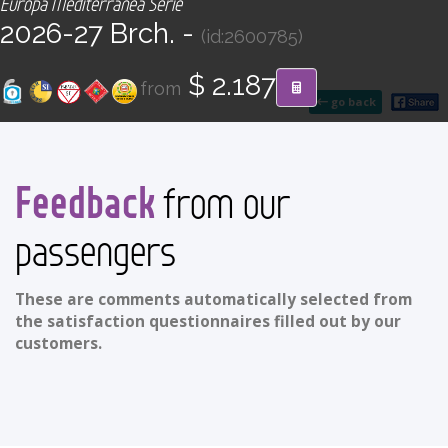
Europa Mediterránea Serie
CONTACT
2026-27 Brch. -
(id:2600785)
Find your Tour
$ 2.187
from
go back
Feedback
from our
passengers
These are comments automatically selected from
the satisfaction questionnaires filled out by our
customers.