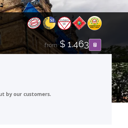
$ 1.463
from
ut by our customers.