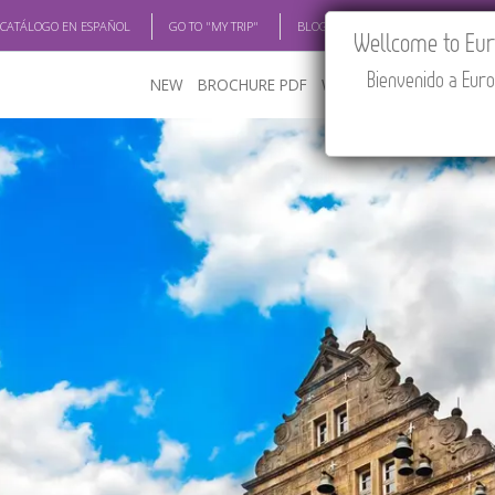
 CATÁLOGO EN ESPAÑOL
GO TO "MY TRIP"
BLOG
ACADEMIA
TRAV
Wellcome to Euro
Bienvenido a Euro
NEW
BROCHURE PDF
WHERE TO BUY
FEATU