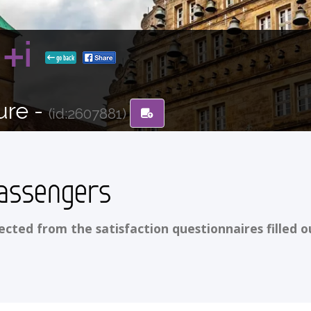
n +i
go back
ure -
(id:2607881)
assengers
ted from the satisfaction questionnaires filled o