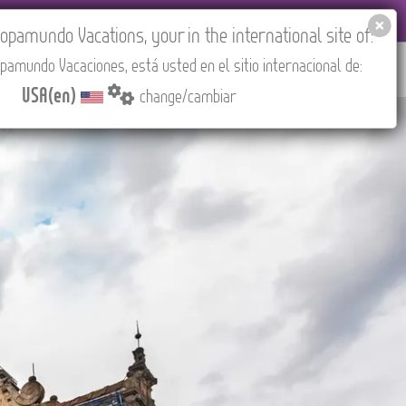
EL AGENCIES LOGIN
Tours in English
USA(en)
pamundo Vacations, your in the international site of:
pamundo Vacaciones, está usted en el sitio internacional de:
RED
ABOUT US
CONTACT
Find your Tour
USA(en)
change/cambiar