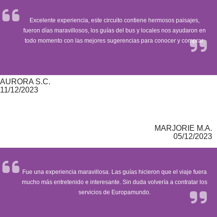
Excelente experiencia, este circuito contiene hermosos paisajes,
fueron días maravillosos, los guías del bus y locales nos ayudaron en
todo momento con las mejores sugerencias para conocer y comprar.
AURORA S.C.
11/12/2023
MARJORIE M.A.
05/12/2023
Fue una experiencia maravillosa. Las guías hicieron que el viaje fuera
mucho más entretenido e interesante. Sin duda volvería a contratar los
servicios de Europamundo.