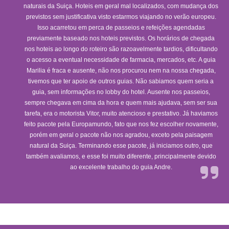
naturais da Suiça. Hoteis em geral mal localizados, com mudança dos
previstos sem justificativa visto estarmos viajando no verão europeu.
Isso acarretou em perca de passeios e refeições agendadas
previamente baseado nos hoteis previstos. Os horários de chegada
nos hoteis ao longo do roteiro são razoavelmente tardios, dificultando
o acesso a eventual necessidade de farmacia, mercados, etc. A guia
Marilia é fraca e ausente, não nos procurou nem na nossa chegada,
tivemos que ter apoio de outros guias. Não sabiamos quem seria a
guia, sem informações no lobby do hotel. Ausente nos passeios,
sempre chegava em cima da hora e quem mais ajudava, sem ser sua
tarefa, era o motorista Vitor, muito atencioso e prestativo. Já haviamos
feito pacote pela Europamundo, fato que nos fez escolher novamente,
porém em geral o pacote não nos agradou, exceto pela paisagem
natural da Suiça. Terminando esse pacote, já iniciamos outro, que
também avaliamos, e esse foi muito diferente, principalmente devido
ao excelente trabalho do guia Andre.