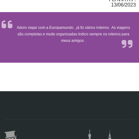
13/06/2023
Adoro viajar com a Europamundo , já fiz vários roteiros . As viagens
são completas e muito organizadas Indico sempre os roteiros para
meus amigos .