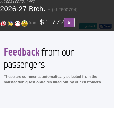
Europa Central Serie
CONTACT
2026-27 Brch. -
(id:2600794)
Find your Tour
$ 1.772
from
go back
Feedback
from our
passengers
These are comments automatically selected from the
satisfaction questionnaires filled out by our customers.