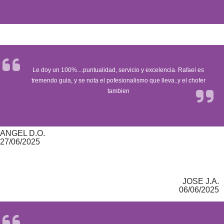
Le doy un 100%....puntualidad, servicio y excelencia. Rafael es
tremendo guia, y se nota el pofesionalismo que lleva..y el chofer
tambien
ANGEL D.O.
27/06/2025
JOSE J.A.
06/06/2025