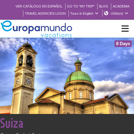
VER CATÁLOGO EN ESPAÑOL
GO TO "MY TRIP"
BLOG
ACADEMIA
TRAVEL AGENCIES LOGIN
Tours in English
USA(en)
8 Days
NEW
BROCHURE PDF
WHERE TO BUY
FEATURED
<
Suiza
ABOUT US