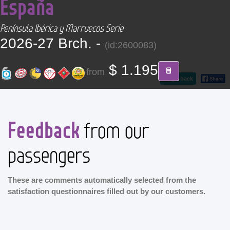
España
CONTACT
Península Ibérica y Marruecos Serie
Find your Tour
2026-27 Brch. -
(id:2600083)
$ 1.195
from
go back
Feedback
from our
passengers
These are comments automatically selected from the
satisfaction questionnaires filled out by our customers.