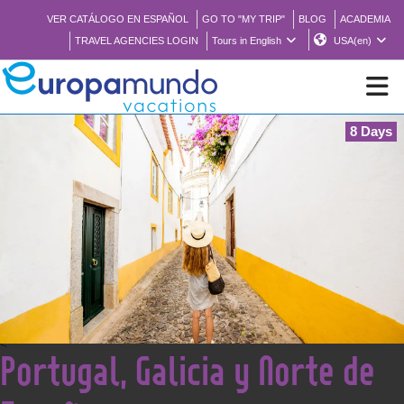
VER CATÁLOGO EN ESPAÑOL
GO TO "MY TRIP"
BLOG
ACADEMIA
TRAVEL AGENCIES LOGIN
Tours in English
USA(en)
8 Days
NEW
BROCHURE PDF
WHERE TO BUY
FEATURED
<
Portugal, Galicia y Norte de
ABOUT US