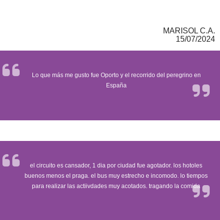
MARISOL C.A.
15/07/2024
Lo que más me gusto fue Oporto y el recorrido del peregrino en
España
el circuito es cansador, 1 dia por ciudad fue agotador. los hotoles
buenos menos el praga. el bus muy estrecho e incomodo. lo tiempos
para realizar las actiivdades muy acotados. tragando la comida