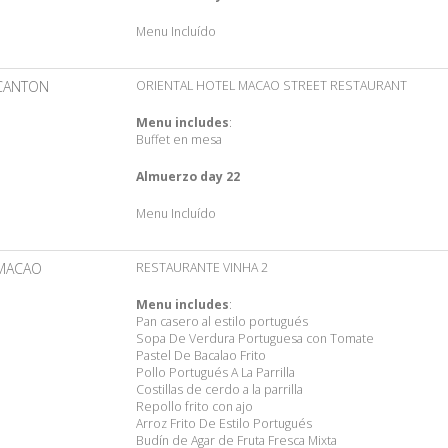
Menu Incluído
CANTON
ORIENTAL HOTEL MACAO STREET RESTAURANT
Menu includes
:
Buffet en mesa
Almuerzo day 22
Menu Incluído
MACAO
RESTAURANTE VINHA 2
Menu includes
:
Pan casero al estilo portugués
Sopa De Verdura Portuguesa con Tomate
Pastel De Bacalao Frito
Pollo Portugués A La Parrilla
Costillas de cerdo a la parrilla
Repollo frito con ajo
Arroz Frito De Estilo Portugués
Budín de Agar de Fruta Fresca Mixta