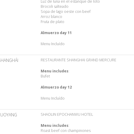
Luz de luna en el estanque de loto
Brocoli salteado
Sopa de lago oeste con beef
Arroz blanco
Fruta de plato
Almuerzo day 11
Menu Incluído
SHANGHÁI
RESTAURANTE SHANGHAI GRAND MERCURE
Menu includes
:
Bufet
Almuerzo day 12
Menu Incluído
LUOYANG
SHAOLIN EPOCHANWU HOTEL
Menu includes
:
Roast beef con champinones