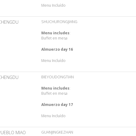
Menu Incluído
CHENGDU
SHUCHURONGJIANG
Menu includes
:
Buffet en mesa
Almuerzo day 16
Menu Incluído
CHENGDU
BIEYOUDONGTIAN
Menu includes
:
Buffet en mesa
Almuerzo day 17
Menu Incluído
PUEBLO MIAO
GUANJINGKEZHAN