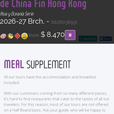
de China Fin Hong Kong
CONTACT
Asia y Oceanía Serie
Find your Tour
2026-27 Brch. -
(id:2603693)
$ 8.470
from
go back
MEAL
SUPPLEMENT
All our tours have the accommodation and breakfast
included.
With our customers coming from so many different places,
it's hard to find restaurants that cater to the tastes of all our
travelers. For this reason, most of our tours are not offered
on a Half Board basis. Ask your guide, who will be happy to