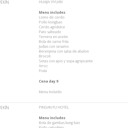
PEKÍN
HUAJIA YIYUAN
Menu includes
:
Lomo de cerdo
Pollo kongbao
Cerdo agridulce
Pato salteado
Ternera en aceite
Bola de carne frita
Judias con sesamo
Berenjena con salsa de abulon
Brocoli
Setas con apio y sopa agripicante
Arroz
Fruta
Cena day 9
Menu Incluído
PEKÍN
PINGAN FU HOTEL
Menu includes
:
Bola de gambas kung bao
Pollo cebolleta