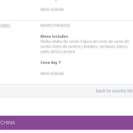
Menu Incluído
TOKIO
MOMO PARADISE
Menu includes
:
Shabu-shabu de cerdo 2 tipos de corte de carne de
cerdo: lomo de vientre y hombro, verduras, fideos,
udón, arroz y postre
Cena day 7
Menu Incluído
back to country list
CHINA