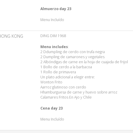
Almuerzo day 23
Menu Incluído
HONG KONG
DING DIM 1968
Menu includes
:
2 Ddumpling de cerdo con trufa negra
2 Dumpling de camarones y vegetales
2 Albóndigas de carne en la hoja de cuajada de frijol
1 Bollo de cerdo a la barbacoa
1 Rollo de primavera
Un plato adicional a elegir entre:
Wonton Frito
Aarroz glutinoso con cerdo
Hhamburguesa de carne y huevo sobre arroz
Calamares Fritos En Ajo y Chile
Cena day 23
Menu Incluído