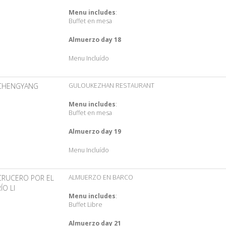
Menu includes
:
Buffet en mesa
Almuerzo day 18
Menu Incluído
CHENGYANG
GULOUKEZHAN RESTAURANT
Menu includes
:
Buffet en mesa
Almuerzo day 19
Menu Incluído
CRUCERO POR EL
ALMUERZO EN BARCO
ÍO LI
Menu includes
:
Buffet Libre
Almuerzo day 21