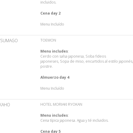
incluidos.
Cena day 2
Menu Incluído
TSUMAGO
TOEMON
Menu includes
:
Cerdo con salsa japonesa, Soba fideos
japoneses, Sopa de miso, encurtidos al estilo japonés
postre.
Almuerzo day 4
Menu Incluído
IKAHO
HOTEL MORIAKI RYOKAN
Menu includes
:
Cena típica japonesa. Agua y té incluidos.
Cena day 5