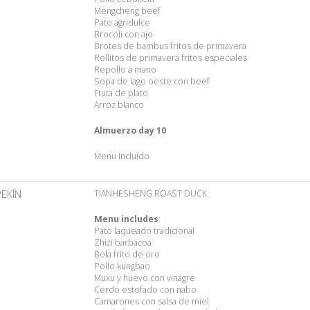
Mengcheng beef
Pato agridulce
Brocoli con ajo
Brotes de bambus fritos de primavera
Rollitos de primavera fritos especiales
Repollo a mano
Sopa de lago oeste con beef
Ftuta de plato
Arroz blanco
Almuerzo day 10
Menu Incluído
PEKÍN
TIANHESHENG ROAST DUCK
Menu includes
:
Pato laqueado tradicional
Zhizi barbacoa
Bola frito de oro
Pollo kungbao
Muxu y huevo con vinagre
Cerdo estofado con nabo
Camarones con salsa de miel