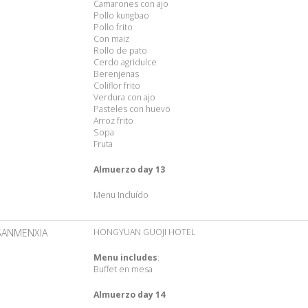
Camarones con ajo
Pollo kungbao
Pollo frito
Con maiz
Rollo de pato
Cerdo agridulce
Berenjenas
Coliflor frito
Verdura con ajo
Pasteles con huevo
Arroz frito
Sopa
Fruta
Almuerzo day 13
Menu Incluído
SANMENXIA
HONGYUAN GUOJI HOTEL
Menu includes
:
Buffet en mesa
Almuerzo day 14