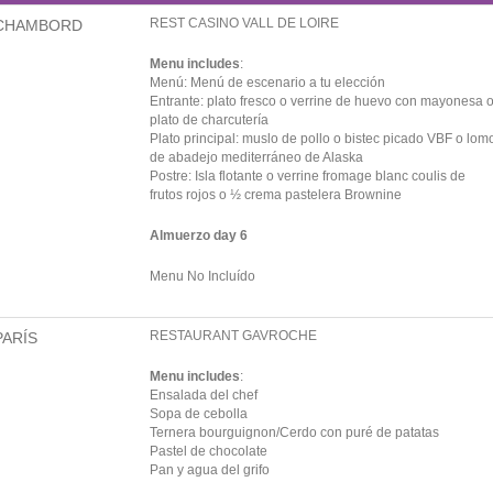
REST CASINO VALL DE LOIRE
CHAMBORD
Menu includes
:
Menú: Menú de escenario a tu elección
Entrante: plato fresco o verrine de huevo con mayonesa 
plato de charcutería
Plato principal: muslo de pollo o bistec picado VBF o lom
de abadejo mediterráneo de Alaska
Postre: Isla flotante o verrine fromage blanc coulis de
frutos rojos o ½ crema pastelera Brownine
Almuerzo day 6
Menu No Incluído
RESTAURANT GAVROCHE
PARÍS
Menu includes
:
Ensalada del chef
Sopa de cebolla
Ternera bourguignon/Cerdo con puré de patatas
Pastel de chocolate
Pan y agua del grifo