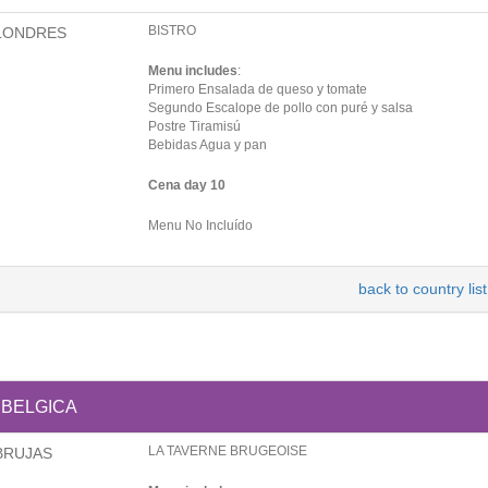
BISTRO
LONDRES
Menu includes
:
Primero Ensalada de queso y tomate
Segundo Escalope de pollo con puré y salsa
Postre Tiramisú
Bebidas Agua y pan
Cena day 10
Menu No Incluído
back to country list
BELGICA
LA TAVERNE BRUGEOISE
BRUJAS