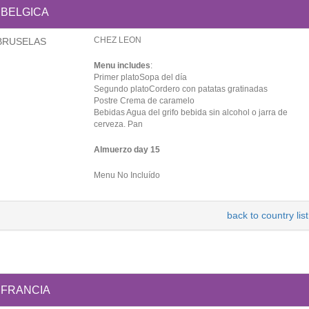
BELGICA
CHEZ LEON
BRUSELAS
Menu includes
:
Primer platoSopa del día
Segundo platoCordero con patatas gratinadas
Postre Crema de caramelo
Bebidas Agua del grifo bebida sin alcohol o jarra de
cerveza. Pan
Almuerzo day 15
Menu No Incluído
back to country list
FRANCIA