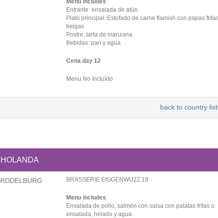
Menu includes
:
Entrante: ensalada de atún
Plato principal: Estofado de carne flamish con papas frita
belgas
Postre: tarta de manzana
Bebidas: pan y agua
Cena day 12
Menu No Incluído
back to country list
HOLANDA
BRASSERIE EIGGENWIJZZ 19
MIDDELBURG
Menu includes
:
Ensalada de pollo, salmón con salsa con patatas fritas o
ensalada, helado y agua