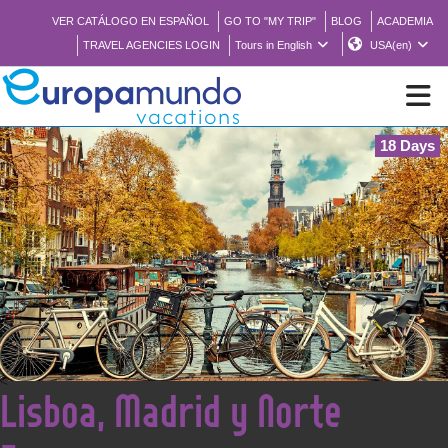
VER CATÁLOGO EN ESPAÑOL
GO TO "MY TRIP"
BLOG
ACADEMIA
TRAVEL AGENCIES LOGIN
Tours in English
USA(en)
18 Days
NEW
BROCHURE PDF
WHERE TO BUY
FEATURED
<
Lisboa, Madrid y Norte
ABOUT US