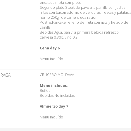
ensalada mixta complete
Segundo plato:Steak de pavo a la parrilla con judías
fritas con bacon adorno de verduras frescas y patatas a
horno 250gr de carne cruda racion
Postre:Pancake relleno de fruta con nata y helado de
vainilla
Bebidas:Agua, pan y la primera bebida refresco,
cerveza 0.30lt, vino 0.2l
Cena day 6
Menu Incluído
PRAGA
CRUCERO MOLDAVA
Menu includes
:
Buffet
Bebidas No incluidas
Almuerzo day 7
Menu Incluído