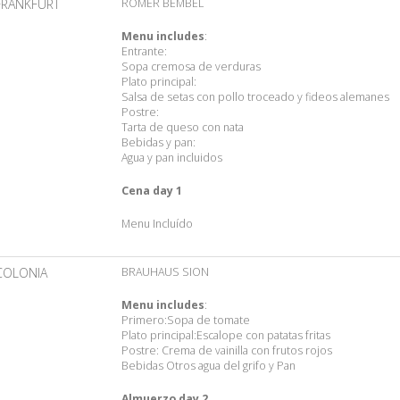
FRANKFURT
ROMER BEMBEL
Menu includes
:
Entrante:
Sopa cremosa de verduras
Plato principal:
Salsa de setas con pollo troceado y fideos alemanes
Postre:
Tarta de queso con nata
Bebidas y pan:
Agua y pan incluidos
Cena day 1
Menu Incluído
COLONIA
BRAUHAUS SION
Menu includes
:
Primero:Sopa de tomate
Plato principal:Escalope con patatas fritas
Postre: Crema de vainilla con frutos rojos
Bebidas Otros agua del grifo y Pan
Almuerzo day 2