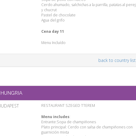
Cerdo ahumado, salchichas a la parrilla, patatas al pereji
y chucrut
Pastel de chocolate
Agua del grifo
Cena day 11
Menu Incluído
back to country list
HUNGRIA
BUDAPEST
RESTAURANT SZEGED TTEREM
Menu includes
:
Entrante:Sopa de champiñones
Plato principal: Cerdo con salsa de champiñones con
guarnición mixta