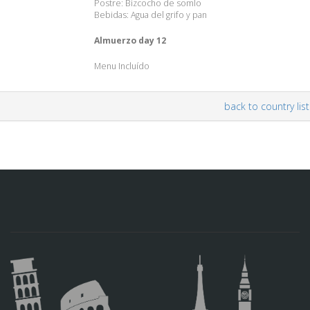
Postre: Bizcocho de somlo
Bebidas: Agua del grifo y pan
Almuerzo day 12
Menu Incluído
back to country list