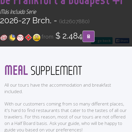
CONTACT
Más Incluido Serie
2026-27 Brch. -
(id:2607880)
Find your Tour
$ 2.484
from
go back
MEAL
SUPPLEMENT
All our tours have the accommodation and breakfast
included.
With our customers coming from so many different places,
it's hard to find restaurants that cater to the tastes of all our
travelers. For this reason, most of our tours are not offered
on a Half Board basis. Ask your guide, who will be happy to
guide you based on your preferences!