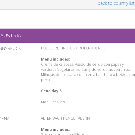
back to country list
AUSTRIA
INNSBRUCK
FOLKLORE TIROLES TIROLER ABENDE
Menu includes
:
Crema de calabaza, Asado de cerdo con papas y
verduras Vegetarianos: Curry de verduras con arroz,
Milhojas de manzana con crema batida, Una bebida po
persona
Cena day 8
Menu Incluído
VIENA
ALTER BACH HENGL TABERN
Menu includes
:
Sopa de pollo con fideos