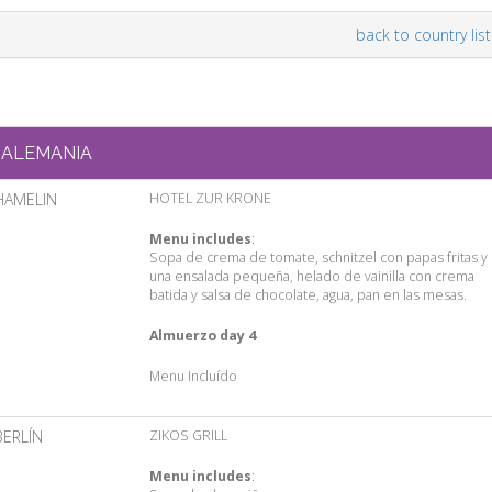
back to country list
ALEMANIA
HAMELIN
HOTEL ZUR KRONE
Menu includes
:
Sopa de crema de tomate, schnitzel con papas fritas y
una ensalada pequeña, helado de vainilla con crema
batida y salsa de chocolate, agua, pan en las mesas.
Almuerzo day 4
Menu Incluído
BERLÍN
ZIKOS GRILL
Menu includes
: