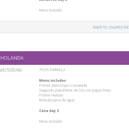
Menu Incluído
back to country list
HOLANDA
ÁMSTERDAM
TITUS PARRILLA
Menu includes
:
Primer platoSopa o ensalada
Segundo platoFilete de res con papas fritas
Postre Helado
Bebidas Jarra de agua
Cena day 3
Menu Incluído