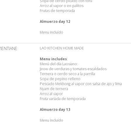
Sopa de cerdo picado con tofu
Arroz al vapor o en palitos
Frutas de temporada
Almuerzo day 12
Menu Incluído
VIENTIANE
LAO KITCHEN HOME MADE
Menu includes
:
Menú del día Laosiano:
Jeow de verduras y tomates escaldados
Ternera o cerdo seco a la parrilla
Sopa de pepino relleno
Pescado Mekhong al vapor con salsa de ajo y lima
Nyam de ternera
Arroz al vapor
Fruta variada de temporada
Almuerzo day 13
Menu Incluído