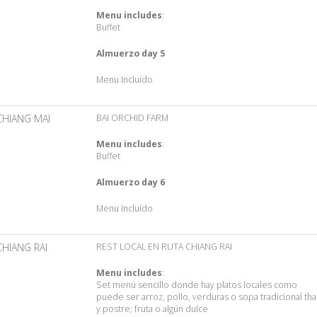
Menu includes
:
Buffet
Almuerzo day 5
Menu Incluído
CHIANG MAI
BAI ORCHID FARM
Menu includes
:
Buffet
Almuerzo day 6
Menu Incluído
CHIANG RAI
REST LOCAL EN RUTA CHIANG RAI
Menu includes
:
Set menú sencillo donde hay platos locales como
puede ser arroz, pollo, verduras o sopa tradicional tha
y postre; fruta o algún dulce