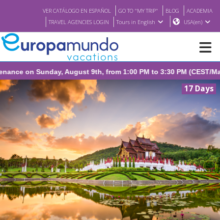
VER CATÁLOGO EN ESPAÑOL
GO TO "MY TRIP"
BLOG
ACADEMIA
TRAVEL AGENCIES LOGIN
Tours in English
USA(en)
e on Sunday, August 9th, from 1:00 PM to 3:30 PM (CEST/Madrid).
NEW
17 Days
BROCHURE PDF
WHERE TO BUY
FEATURED
ABOUT US