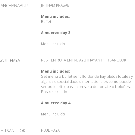
KANCHANABURI
JR THAM KRASAE
Menu includes
:
Buffet
Almuerzo day 3
Menu Incluído
AYUTTHAYA
REST EN RUTA ENTRE AYUTHAYA Y PHITSANULOK
Menu includes
:
Set menú o buffet sencillo donde hay platos locales y
algunas especialidades internacionales como puede
ser pollo frito, pasta con salsa de tomate o boloñesa.
Postre incluido.
Almuerzo day 4
Menu Incluído
PHITSANULOK
PLUDHAYA