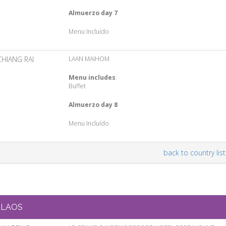
Almuerzo day 7
Menu Incluído
CHIANG RAI
LAAN MAIHOM
Menu includes
:
Buffet
Almuerzo day 8
Menu Incluído
back to country list
LAOS