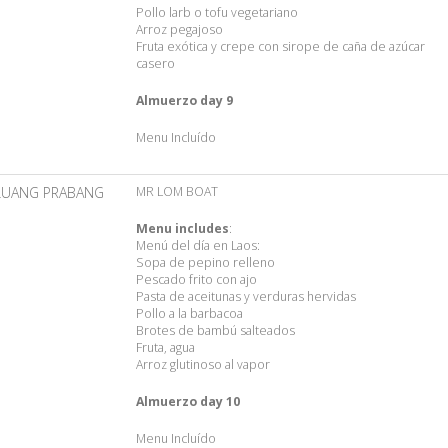
Pollo larb o tofu vegetariano
Arroz pegajoso
Fruta exótica y crepe con sirope de caña de azúcar
casero
Almuerzo day 9
Menu Incluído
LUANG PRABANG
MR LOM BOAT
Menu includes
:
Menú del día en Laos:
Sopa de pepino relleno
Pescado frito con ajo
Pasta de aceitunas y verduras hervidas
Pollo a la barbacoa
Brotes de bambú salteados
Fruta, agua
Arroz glutinoso al vapor
Almuerzo day 10
Menu Incluído