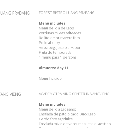
LUANG PRABANG
FOREST BISTRO LUANG PRABANG
Menu includes
:
Menú del día de Laos:
Verduras mixtas salteadas
Rollito de primavera frito
Pollo al curry
Arroz pegajoso o al vapor
Fruta de temporada
1 menú para 1 persona
Almuerzo day 11
Menu Incluído
VANG VIENG
ACADEMY TRAINING CENTER IN VANGVIENG
Menu includes
:
Menú del día Laosiano:
Ensalada de pato picado Duck Laab
Cerdo frito agridulce
Ensalada mixta de verduras al estilo laosiano