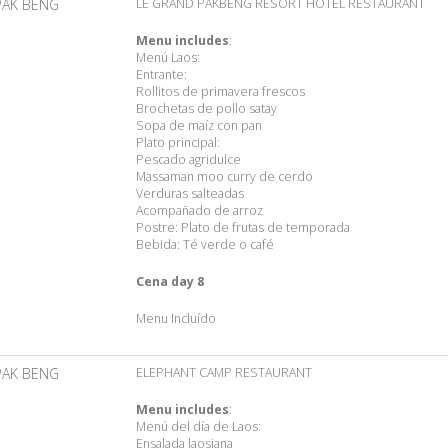
PAK BENG
LE GRAND PAKBENG RESORT HOTEL RESTAURANT
Menu includes
:
Menú Laos:
Entrante:
Rollitos de primavera frescos
Brochetas de pollo satay
Sopa de maíz con pan
Plato principal:
Pescado agridulce
Massaman moo curry de cerdo
Verduras salteadas
Acompañado de arroz
Postre: Plato de frutas de temporada
Bebida: Té verde o café
Cena day 8
Menu Incluído
PAK BENG
ELEPHANT CAMP RESTAURANT
Menu includes
:
Menú del día de Laos:
Ensalada laosiana