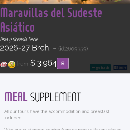
<
CONTACT
Maravillas del Sudeste
Asiático
Find your Tour
Asia y Oceanía Serie
2026-27 Brch. -
(id:2609359)
$ 3.964
from
go back
MEAL
SUPPLEMENT
All our tours have the accommodation and breakfast
included.
With our customers coming from so many different places,