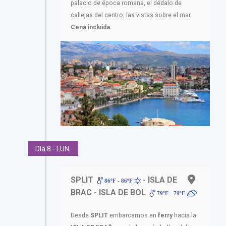
palacio de época romana, el dédalo de
callejas del centro, las vistas sobre el mar.
Cena incluida.
Día 8 - LUN.
SPLIT
- ISLA DE
86ºF - 86ºF
BRAC - ISLA DE BOL
79ºF - 79ºF
Desde
SPLIT
embarcamos en
ferry
hacia la