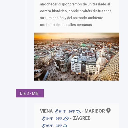
anochecer dispondremos de un
traslado al
centro histórico
, donde podréis disfrutar de
su iluminación y del animado ambiente
nocturno de las calles cercanas.
Día 3 - MIE.
VIENA
- MARIBOR
84ºF - 90ºF
- ZAGREB
84ºF - 90ºF
95ºF - 95ºF