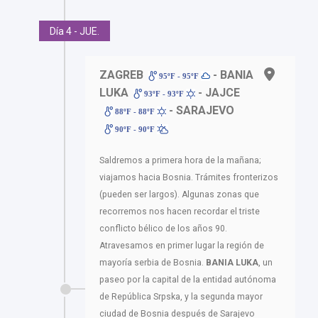
Día 4 - JUE.
ZAGREB
- BANIA
95ºF - 95ºF
LUKA
- JAJCE
93ºF - 93ºF
- SARAJEVO
88ºF - 88ºF
90ºF - 90ºF
Saldremos a primera hora de la mañana;
viajamos hacia Bosnia. Trámites fronterizos
(pueden ser largos). Algunas zonas que
recorremos nos hacen recordar el triste
conflicto bélico de los años 90.
Atravesamos en primer lugar la región de
mayoría serbia de Bosnia.
BANIA LUKA
, un
paseo por la capital de la entidad autónoma
de República Srpska, y la segunda mayor
ciudad de Bosnia después de Sarajevo