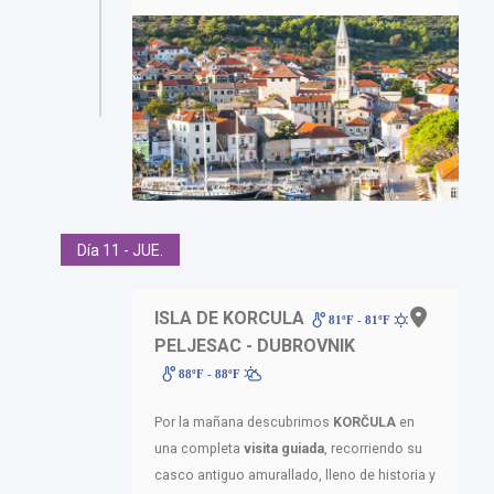
Día 11 - JUE.
ISLA DE KORCULA
-
81ºF - 81ºF
PELJESAC - DUBROVNIK
88ºF - 88ºF
Por la mañana descubrimos
KORČULA
en
una completa
visita guiada
, recorriendo su
casco antiguo amurallado, lleno de historia y