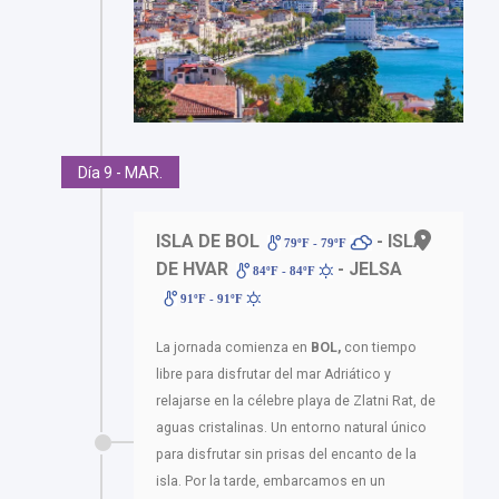
Día 9 - MAR.
ISLA DE BOL
- ISLA
79ºF - 79ºF
DE HVAR
- JELSA
84ºF - 84ºF
91ºF - 91ºF
La jornada comienza en
BOL,
con tiempo
libre para disfrutar del mar Adriático y
relajarse en la célebre playa de Zlatni Rat, de
aguas cristalinas. Un entorno natural único
para disfrutar sin prisas del encanto de la
isla. Por la tarde, embarcamos en un