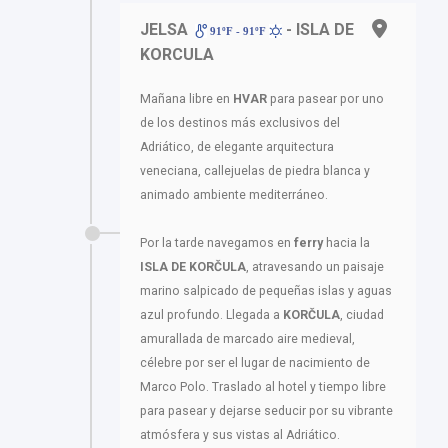
JELSA
- ISLA DE
91ºF - 91ºF
KORCULA
Mañana libre en
HVAR
para pasear por uno
de los destinos más exclusivos del
Adriático, de elegante arquitectura
veneciana, callejuelas de piedra blanca y
animado ambiente mediterráneo.
Por la tarde navegamos en
ferry
hacia la
ISLA DE KORČULA
, atravesando un paisaje
marino salpicado de pequeñas islas y aguas
azul profundo. Llegada a
KORČULA
, ciudad
amurallada de marcado aire medieval,
célebre por ser el lugar de nacimiento de
Marco Polo. Traslado al hotel y tiempo libre
para pasear y dejarse seducir por su vibrante
atmósfera y sus vistas al Adriático.