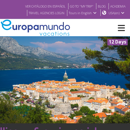
VER CATÁLOGO EN ESPAÑOL
GO TO "MY TRIP"
BLOG
ACADEMIA
TRAVEL AGENCIES LOGIN
Tours in English
USA(en)
12 Days
NEW
BROCHURE PDF
WHERE TO BUY
FEATURED
ABOUT US
<