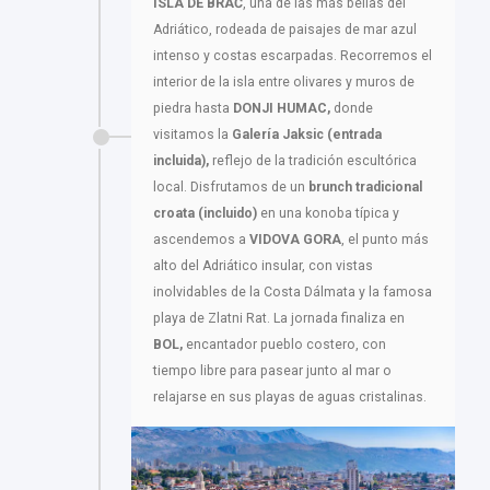
ISLA DE BRAČ
, una de las más bellas del
Adriático, rodeada de paisajes de mar azul
intenso y costas escarpadas. Recorremos el
interior de la isla entre olivares y muros de
piedra hasta
DONJI HUMAC,
donde
visitamos la
Galería Jaksic (entrada
incluida),
reflejo de la tradición escultórica
local. Disfrutamos de un
brunch tradicional
croata (incluido)
en una konoba típica y
ascendemos a
VIDOVA GORA
, el punto más
alto del Adriático insular, con vistas
inolvidables de la Costa Dálmata y la famosa
playa de Zlatni Rat. La jornada finaliza en
BOL,
encantador pueblo costero, con
tiempo libre para pasear junto al mar o
relajarse en sus playas de aguas cristalinas.