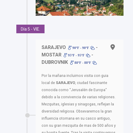
Día 5 - VIE.
SARAJEVO
-
90ºF - 90ºF
MOSTAR
-
95ºF - 95ºF
DUBROVNIK
88ºF - 88ºF
Por la mañana incluimos visita con guia
local de
SARAJEVO
, ciudad fascinante
conocida como "Jerusalén de Europa"
debido a la convivencia de varias religiones.
Mezquitas, iglesias y sinagogas, reflejan la
diversidad religiosa. Obsevaremos la gran
influencia otomana en su casco antiguo,
con su gran mezquita de mas de 500 años y
su bonita fuente. Tras la visita continuamos