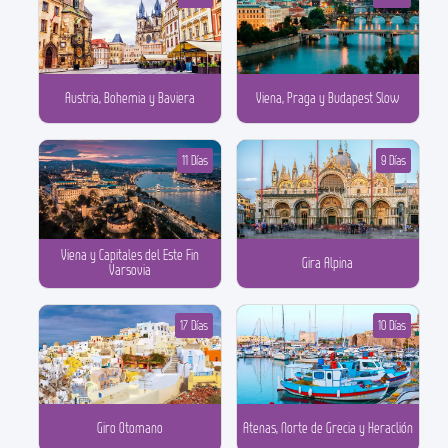
Austria, Bohemia y Baviera
Viena, Praga y Budapest Slow
11 Días
9 Días
Viena y Capitales del Este Fin
Gira Alpina
Varsovia
17 Días
10 Días
Giro Otomano
Atenas, Norte de Grecia y Heraclión