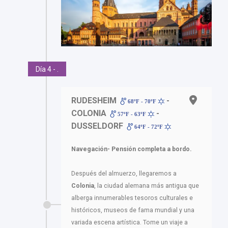
Día 4 - .
RUDESHEIM
-
68ºF - 70ºF
COLONIA
-
57ºF - 63ºF
DUSSELDORF
64ºF - 72ºF
Navegación- Pensión completa a bordo.
Después del almuerzo, llegaremos a
Colonia
, la ciudad alemana más antigua que
alberga innumerables tesoros culturales e
históricos, museos de fama mundial y una
variada escena artística. Tome un viaje a