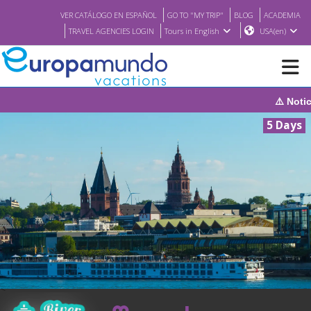
VER CATÁLOGO EN ESPAÑOL
GO TO "MY TRIP"
BLOG
ACADEMIA
TRAVEL AGENCIES LOGIN
Tours in English
USA(en)
⚠️ Notice: The sy
NEW
5 Days
BROCHURE PDF
WHERE TO BUY
FEATURED
ABOUT US
<