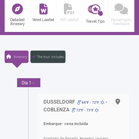
Detailed
Word Leaflet
Pdf Leaflet
Passengers
Travel Tips
Itinerary
Feedback
Itinerary
The tour includes
Día 1 - .
DUSSELDORF
-
64ºF - 72ºF
COBLENZA
72ºF - 75ºF
Embarque- cena incluida
Traslado de llegada. Nuestro crucero