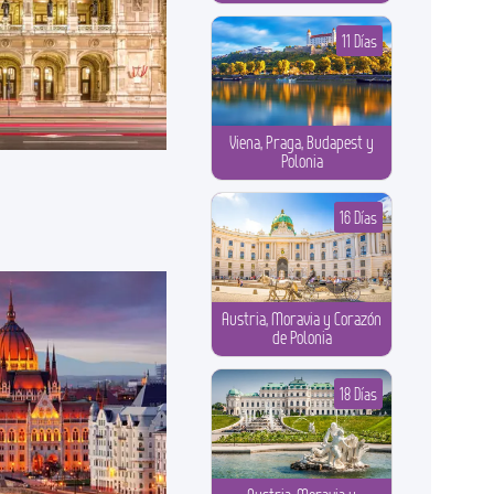
11 Días
Viena, Praga, Budapest y
Polonia
16 Días
Austria, Moravia y Corazón
de Polonia
18 Días