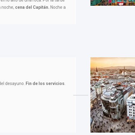
n lo alto de una roca. Por la tarde
a noche,
cena del Capitán.
Noche a
el desayuno.
Fin de los servicios
.