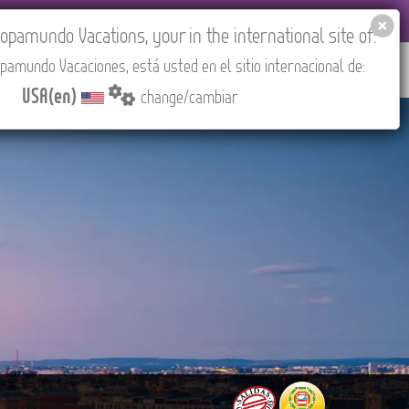
EL AGENCIES LOGIN
Tours in English
USA(en)
pamundo Vacations, your in the international site of:
pamundo Vacaciones, está usted en el sitio internacional de:
RED
ABOUT US
CONTACT
Find your Tour
USA(en)
change/cambiar