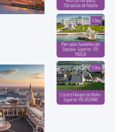
Austria, Moravia y
Maravillas de Polonia
5 Días
Mercados Navideños del
Danubio- Superior- MS
FIDELIO
5 Días
Crucero Paisajes de Otoño -
Superior-MS VISTARIO