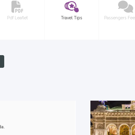
Pdf Leaflet
Travel Tips
Passengers Fe
da.