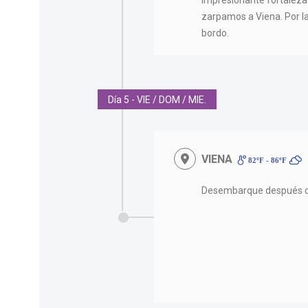
impresionante fortaleza e
zarpamos a Viena. Por l
bordo.
Día 5 - VIE / DOM / MIE.
VIENA
82ºF - 86ºF
Desembarque después d