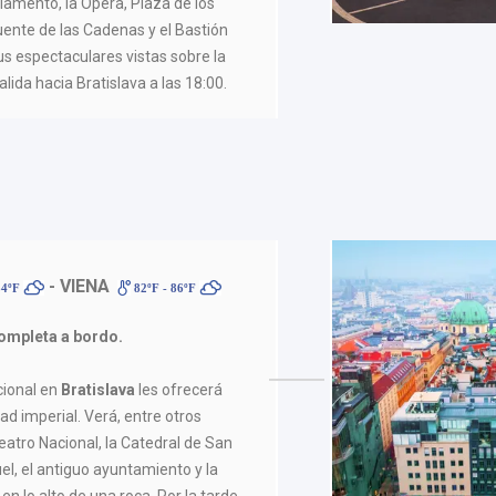
rlamento, la Opera, Plaza de los
uente de las Cadenas y el Bastión
s espectaculares vistas sobre la
lida hacia Bratislava a las 18:00.
- VIENA
84ºF
82ºF - 86ºF
ompleta a bordo.
cional en
Bratislava
les ofrecerá
ad imperial. Verá, entre otros
Teatro Nacional, la Catedral de San
el, el antiguo ayuntamiento y la