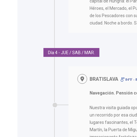
capital de Hungría: el Pa
Héroes, el Mercado, el P
de los Pescadores con su
ciudad. Noche a bordo. Sa
Día 4 - JUE / SAB / MAR.
BRATISLAVA
84ºF - 
Navegación. Pensión c
Nuestra visita guiada op
un recorrido por esa ciud
lugares fascinantes, el 
Martín, la Puerta de Migu