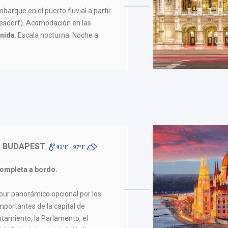
mbarque en el puerto fluvial a partir
ussdorf). Acomodación en las
enida
. Escala nocturna. Noche a
- BUDAPEST
91ºF - 97ºF
ompleta a bordo.
our panorámico opcional por los
mportantes de la capital de
untamiento, la Parlamento, el