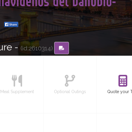
Navideños del Danubio-
A
ure -
(id:2610314)
Meal Supplement
Optional Outings
Quote your 