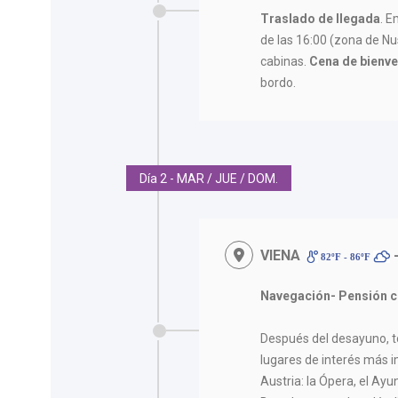
Traslado de llegada
. E
de las 16:00 (zona de N
cabinas.
Cena de bienv
bordo.
Día 2 - MAR / JUE / DOM.
VIENA
82ºF - 86ºF
Navegación- Pensión c
Después del desayuno, t
lugares de interés más i
Austria: la Ópera, el Ay