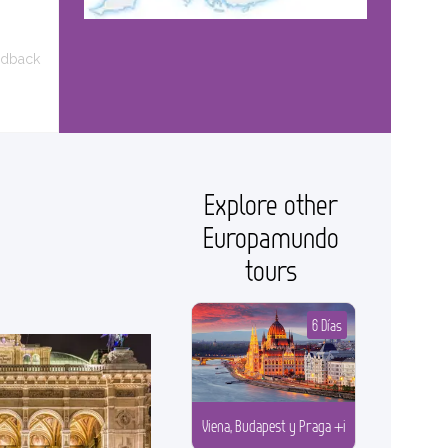
edback
Explore other
Europamundo
tours
6 Días
Viena, Budapest y Praga +i