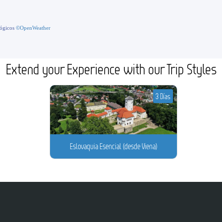
lógicos
©OpenWeather
Extend your Experience with our Trip Styles
3 Días
Eslovaquia Esencial (desde Viena)