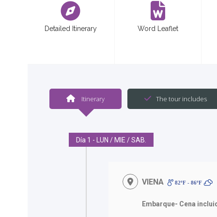
Detailed Itinerary
Word Leaflet
Itinerary
The tour includes
Día 1 - LUN / MIE / SAB.
VIENA
82ºF - 86ºF
Embarque- Cena inclui