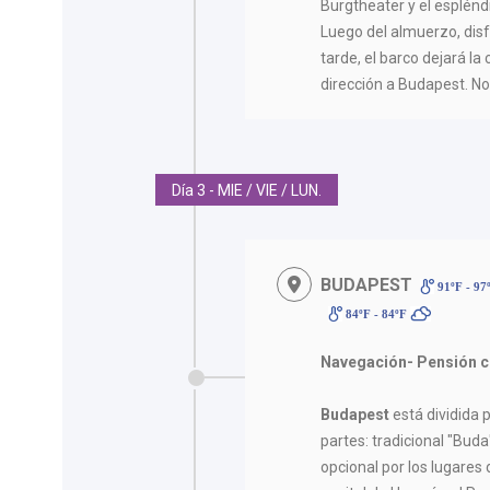
Burgtheater y el esplénd
Luego del almuerzo, disfr
tarde, el barco dejará la
dirección a Budapest. N
Día 3 - MIE / VIE / LUN.
BUDAPEST
91ºF - 97
84ºF - 84ºF
Navegación- Pensión c
Budapest
está dividida 
partes: tradicional "Bud
opcional por los lugares