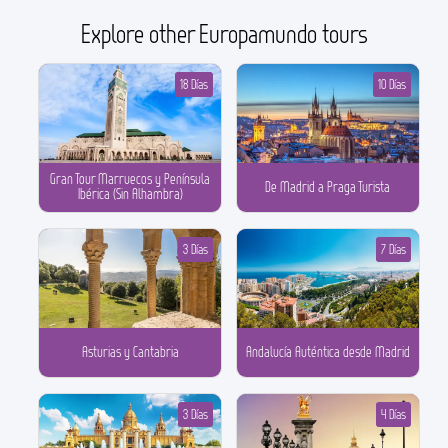
Explore other Europamundo tours
18 Días
10 Días
Gran Tour Marruecos y Península
De Madrid a Praga Turista
Ibérica (Sin Alhambra)
3 Días
7 Días
Asturias y Cantabria
Andalucía Auténtica desde Madrid
3 Días
4 Días