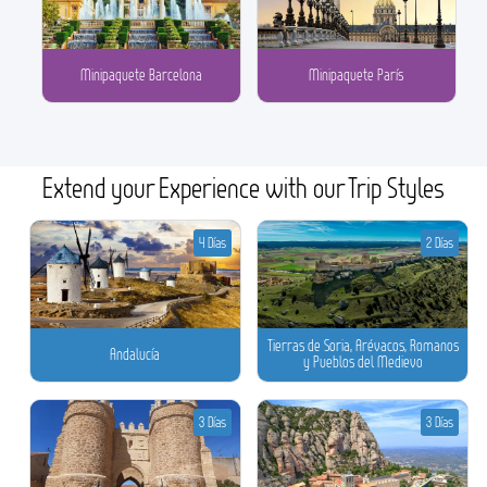
Minipaquete Barcelona
Minipaquete París
Extend your Experience with our Trip Styles
4 Días
2 Días
Tierras de Soria, Arévacos, Romanos
Andalucía
y Pueblos del Medievo
3 Días
3 Días